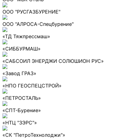
ООО "РУСГАЗБУРЕНИЕ"
ООО "АЛРОСА-Спецбурение"
«ТД Тяжпрессмаш»
«СИББУРМАШ»
«САБСОИЛ ЭНЕРДЖИ СОЛЮШИОН РУС»
«Завод ГРАЗ»
«НПО ГЕОСПЕЦСТРОЙ»
«ПЕТРОСТАЛЬ»
«СПТ-Бурение»
«НТЦ "ЗЭРС"»
«СК "ПетроТехнолоджи"»