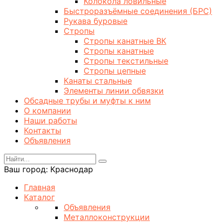
Колокола ловильные
Быстроразъёмные соединения (БРС)
Рукава буровые
Стропы
Стропы канатные ВК
Стропы канатные
Стропы текстильные
Стропы цепные
Канаты стальные
Элементы линии обвязки
Обсадные трубы и муфты к ним
О компании
Наши работы
Контакты
Объявления
Ваш город:
Краснодар
Главная
Каталог
Объявления
Металлоконструкции