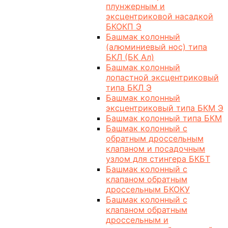
плунжерным и
эксцентриковой насадкой
БКОКП Э
Башмак колонный
(алюминиевый нос) типа
БКЛ (БК Ал)
Башмак колонный
лопастной эксцентриковый
типа БКЛ Э
Башмак колонный
эксцентриковый типа БКМ Э
Башмак колонный типа БКМ
Башмак колонный с
обратным дроссельным
клапаном и посадочным
узлом для стингера БКБТ
Башмак колонный с
клапаном обратным
дроссельным БКОКУ
Башмак колонный с
клапаном обратным
дроссельным и