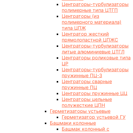
Центраторы-турбулизаторы
полимерные типа ЦТГП
Центраторы (из
полимерного материала)
типа ЦПЖ
Центратор жесткий
прямолопастной ЦПЖС
Центраторы-турбулизаторы
литые алюминиевые ЦТГЛ
Центраторы роликовые типа
ЦР
Центраторы-турбулизаторы
пружинные ПЦ-3
Центраторы сварные
пружинные ПЦ
Центраторы пружинные ЦЦ
Центраторы цельные
полужесткие ЦПН
Герметизаторы устьевые
Герметизатор устьевой ГУ
Башмаки колонные
Башмак колонный с