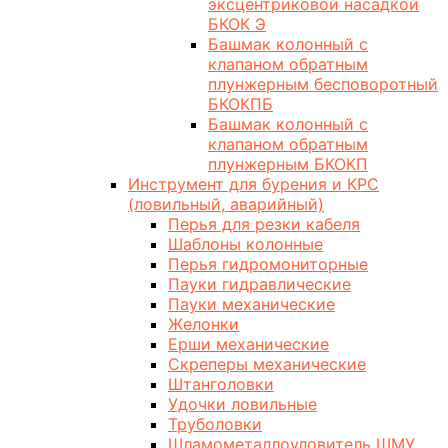
эксцентриковой насадкой
БКОК Э
Башмак колонный с
клапаном обратным
плунжерным бесповоротный
БКОКПБ
Башмак колонный с
клапаном обратным
плунжерным БКОКП
Инструмент для бурения и КРС
(ловильный, аварийный)
Перья для резки кабеля
Шаблоны колонные
Перья гидромониторные
Пауки гидравлические
Пауки механические
Желонки
Ерши механические
Скреперы механические
Штанголовки
Удочки ловильные
Труболовки
Шламометаллоуловитель ШМУ