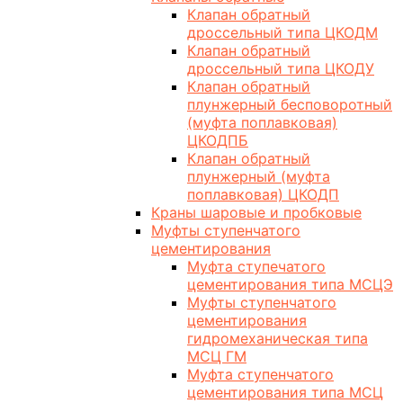
Клапан обратный
дроссельный типа ЦКОДМ
Клапан обратный
дроссельный типа ЦКОДУ
Клапан обратный
плунжерный бесповоротный
(муфта поплавковая)
ЦКОДПБ
Клапан обратный
плунжерный (муфта
поплавковая) ЦКОДП
Краны шаровые и пробковые
Муфты ступенчатого
цементирования
Муфта ступечатого
цементирования типа МСЦЭ
Муфты ступенчатого
цементирования
гидромеханическая типа
МСЦ ГМ
Муфта ступенчатого
цементирования типа МСЦ