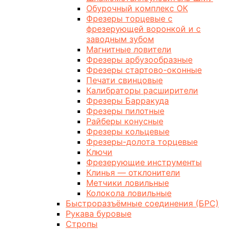
Обурочный комплекс ОК
Фрезеры торцевые с
фрезерующей воронкой и с
заводным зубом
Магнитные ловители
Фрезеры арбузообразные
Фрезеры стартово-оконные
Печати свинцовые
Калибраторы расширители
Фрезеры Барракуда
Фрезеры пилотные
Райберы конусные
Фрезеры кольцевые
Фрезеры-долота торцевые
Ключи
Фрезерующие инструменты
Клинья — отклонители
Метчики ловильные
Колокола ловильные
Быстроразъёмные соединения (БРС)
Рукава буровые
Стропы