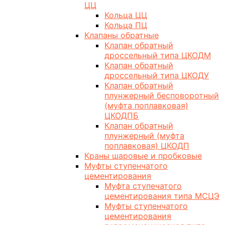
ЦЦ
Кольца ЦЦ
Кольца ПЦ
Клапаны обратные
Клапан обратный
дроссельный типа ЦКОДМ
Клапан обратный
дроссельный типа ЦКОДУ
Клапан обратный
плунжерный бесповоротный
(муфта поплавковая)
ЦКОДПБ
Клапан обратный
плунжерный (муфта
поплавковая) ЦКОДП
Краны шаровые и пробковые
Муфты ступенчатого
цементирования
Муфта ступечатого
цементирования типа МСЦЭ
Муфты ступенчатого
цементирования