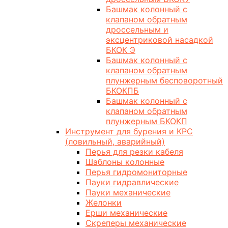
Башмак колонный с
клапаном обратным
дроссельным и
эксцентриковой насадкой
БКОК Э
Башмак колонный с
клапаном обратным
плунжерным бесповоротный
БКОКПБ
Башмак колонный с
клапаном обратным
плунжерным БКОКП
Инструмент для бурения и КРС
(ловильный, аварийный)
Перья для резки кабеля
Шаблоны колонные
Перья гидромониторные
Пауки гидравлические
Пауки механические
Желонки
Ерши механические
Скреперы механические