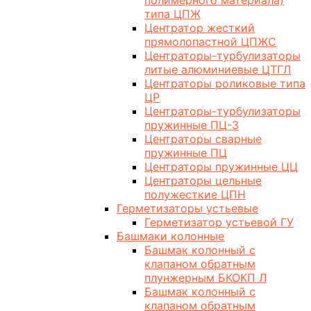
полимерного материала)
типа ЦПЖ
Центратор жесткий
прямолопастной ЦПЖС
Центраторы-турбулизаторы
литые алюминиевые ЦТГЛ
Центраторы роликовые типа
ЦР
Центраторы-турбулизаторы
пружинные ПЦ-3
Центраторы сварные
пружинные ПЦ
Центраторы пружинные ЦЦ
Центраторы цельные
полужесткие ЦПН
Герметизаторы устьевые
Герметизатор устьевой ГУ
Башмаки колонные
Башмак колонный с
клапаном обратным
плунжерным БКОКП Л
Башмак колонный с
клапаном обратным