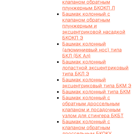
клапаном обратным
плунжерным БКОКП Л
Башмак колонный с
клапаном обратным
плунжерным и
эксцентриковой насадкой
БКОКП Э
Башмак колонный
(алюминиевый нос) типа
БКЛ (БК Ал)
Башмак колонный
лопастной эксцентриковый
типа БКЛ Э
Башмак колонный
эксцентриковый типа БКМ Э
Башмак колонный типа БКМ
Башмак колонный с
обратным дроссельным
клапаном и посадочным
узлом для стингера БКБТ
Башмак колонный с
клапаном обратным
дроссельным БКОКУ