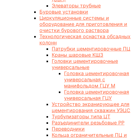
Элеваторы трубные
Буровые установки
Циркуляционные системы и
оборудование для приготовления и
очистки бурового раствора
Технологическая оснастка обсадных
колонн
Патрубки цементировочные ПЦ
Краны шаровые КШЗ
Головки цементировочные
универсальные
Головка цементировочная
универсальная с
манифольдом ГЦУ М
Головка цементировочная
универсальная ГЦУ
Устройство экранирующее для
цементирования скважин УЭЦС
Турбулизаторы типа ЦТ
Разъединители резьбовые РР
Переводники
Кольца ограничительные ПЦ и