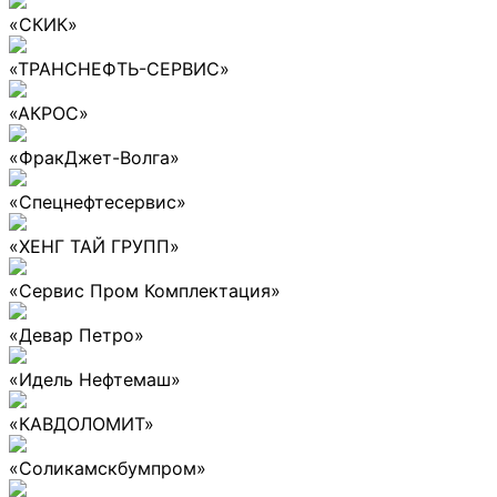
«СКИК»
«ТРАНСНЕФТЬ-СЕРВИС»
«АКРОС»
«ФракДжет-Волга»
«Спецнефтесервис»
«ХЕНГ ТАЙ ГРУПП»
«Сервис Пром Комплектация»
«Девар Петро»
«Идель Нефтемаш»
«КАВДОЛОМИТ»
«Соликамскбумпром»