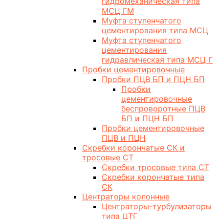
гидромеханическая типа
МСЦ ГМ
Муфта ступенчатого
цементирования типа МСЦ
Муфта ступенчатого
цементирования
гидравлическая типа МСЦ Г
Пробки цементировочные
Пробки ПЦВ БП и ПЦН БП
Пробки
цементировочные
беспроворотные ПЦВ
БП и ПЦН БП
Пробки цементировочные
ПЦВ и ПЦН
Скребки корончатые СК и
тросовые СТ
Скребки тросовые типа СТ
Скребки корончатые типа
СК
Центраторы колонные
Центраторы-турбулизаторы
типа ЦТГ