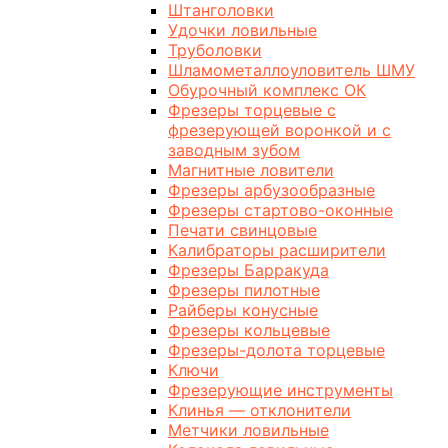
Штанголовки
Удочки ловильные
Труболовки
Шламометаллоуловитель ШМУ
Обурочный комплекс ОК
Фрезеры торцевые с
фрезерующей воронкой и с
заводным зубом
Магнитные ловители
Фрезеры арбузообразные
Фрезеры стартово-оконные
Печати свинцовые
Калибраторы расширители
Фрезеры Барракуда
Фрезеры пилотные
Райберы конусные
Фрезеры кольцевые
Фрезеры-долота торцевые
Ключи
Фрезерующие инструменты
Клинья — отклонители
Метчики ловильные