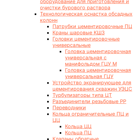
оборудование для приготовления и
очистки бурового раствора
Технологическая оснастка обсадных
колонн
Патрубки цементировочные ПЦ
Краны шаровые КШЗ
Головки цементировочные
универсальные
Головка цементировочная
универсальная с
манифольдом ГЦУ М
Головка цементировочная
универсальная ГЦУ
Устройство экранирующее для
цементирования скважин УЭЦС
Турбулизаторы типа ЦТ
Разъединители резьбовые РР
Переводники
Кольца ограничительные ПЦ и
ЦЦ
Кольца ЦЦ
Кольца ПЦ
Клапаны обратные