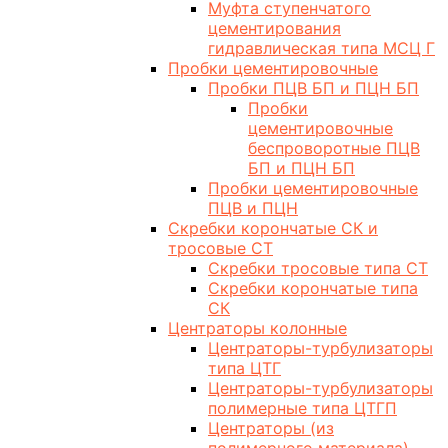
Муфта ступенчатого
цементирования
гидравлическая типа МСЦ Г
Пробки цементировочные
Пробки ПЦВ БП и ПЦН БП
Пробки
цементировочные
беспроворотные ПЦВ
БП и ПЦН БП
Пробки цементировочные
ПЦВ и ПЦН
Скребки корончатые СК и
тросовые СТ
Скребки тросовые типа СТ
Скребки корончатые типа
СК
Центраторы колонные
Центраторы-турбулизаторы
типа ЦТГ
Центраторы-турбулизаторы
полимерные типа ЦТГП
Центраторы (из