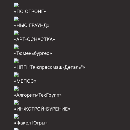
Разъединители резьбовые РР
«ПО СТРОНГ»
Переводники
«НЬЮ ГРАУНД»
Кольца ограничительные ПЦ и ЦЦ
«АРТ-ОСНАСТКА»
Клапаны обратные
«Тюменьбургео»
Краны шаровые и пробковые
Муфты ступенчатого цементирования
«НПП "Тяжпрессмаш-Деталь"»
Пробки цементировочные
«МЕПОС»
Скребки корончатые СК и тросовые СТ
«АлгоритмТехГрупп»
Центраторы колонные
«ИНЖСТРОЙ-БУРЕНИЕ»
Герметизаторы устьевые
Башмаки колонные
«Факел Югры»