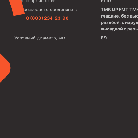
Группа прочности:
P110
Тип резьбового соединения:
ТМК UP FMT ТМК
гладкие, без вы
8 (800) 234-23-90
резьбой, с нару
высадкой с рез
Условный диаметр, мм:
89