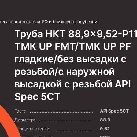
тегазовой отрасли РФ и ближнего зарубежья
Труба НКТ 88,9×9,52-P1
ТМК UP FMT/ТМК UP PF
гладкие/без высадки с
резьбой/с наружной
высадкой с резьбой API
Spec 5CT
Гост:
API Spec 5CT
Диаметр:
88.9
Толщина стенки:
9.52