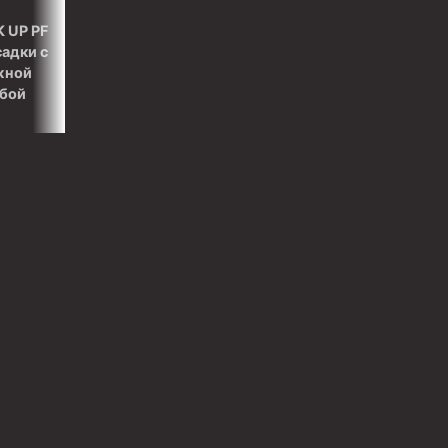
 UP PF
садки с
жной
ьбой