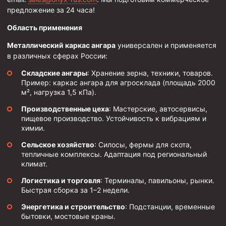
Циркуляционные системы и оборудование для
предложение за 24 часа!
приготовления и очистки бурового раствора
Область применения
Технологическая оснастка обсадных колонн
Патрубки цементировочные ПЦ
Металлический каркас ангара
универсален и применяется
в различных сферах России:
Краны шаровые КШЗ
Складские ангары
: Хранение зерна, техники, товаров.
Головки цементировочные универсальные
Пример: каркас ангара для агросклада (площадь 2000
м², нагрузка 1,5 кПа).
Устройство экранирующее для цементирования
скважин УЭЦС
Производственные цеха
: Мастерские, автосервисы,
пищевое производство. Устойчивость к вибрациям и
Турбулизаторы типа ЦТ
химии.
Разъединители резьбовые РР
Сельское хозяйство
: Силосы, фермы для скота,
тепличные комплексы. Адаптация под региональный
Переводники
климат.
Кольца ограничительные ПЦ и ЦЦ
Логистика и торговля
: Терминалы, павильоны, рынки.
Клапаны обратные
Быстрая сборка за 1–2 недели.
Краны шаровые и пробковые
Энергетика и строительство
: Подстанции, временные
бытовки, мостовые краны.
Муфты ступенчатого цементирования