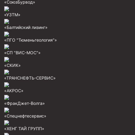
«СоюзБурвод»
«УЗТМ»
«Балтийский лизинг»
«ПГО "Тюменьгеология"»
«СП "ВИС-МОС"»
«СКИК»
«ТРАНСНЕФТЬ-СЕРВИС»
«АКРОС»
«ФракДжет-Волга»
«Спецнефтесервис»
«ХЕНГ ТАЙ ГРУПП»