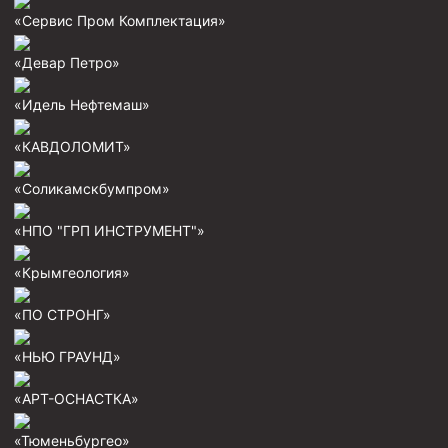
«Сервис Пром Комплектация»
«Девар Петро»
«Идель Нефтемаш»
«КАВДОЛОМИТ»
«Соликамскбумпром»
«НПО "ГРП ИНСТРУМЕНТ"»
«Крымгеология»
«ПО СТРОНГ»
«НЬЮ ГРАУНД»
«АРТ-ОСНАСТКА»
«Тюменьбургео»