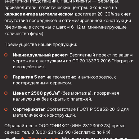
энергетики (подстанции). Наши клиенты — фермеры,
Муфта ОТТГ 146
производители, логистические центры. Экономия на
каркасе ангара металлическом
достигает 20–30% за счет
Муфта ОТТГ 127
отсутствия посредников и оптимизированной конструкции
Муфта ОТТГ 114
(ферменные системы с шагом 6–12 м, минимизирующие
количество ферм).
Буровое оборудование
Преимущества нашей продукции:
Фонтанная и запорная арматура
Индивидуальный расчет
: Бесплатный проект по вашим
чертежам с нагрузками по СП 20.13330.2016 “Нагрузки
Оборудование для трубопроводов и манифольдов
высокого давления
и воздействия”.
Задвижки буровые
Гарантия 5 лет
на геометрию и антикоррозию, с
постпродажным сервисом.
Буровые насосы
Цена от 2500 руб./м²
(без монтажа), прозрачная
Противовыбросовое оборудование
калькуляция без скрытых платежей.
Системы верхнего привода (СВП)
Сертификаты
: Соответствие ГОСТ Р 55852-2013 для
металлических конструкций.
Элеваторы трубные
Обращайтесь в ООО “ОНИКС” (ИНН 2312309373) прямо
Буровые установки
сейчас: тел. 8 (800) 234-23-90 (бесплатно по РФ),
email:
sales@onyx-rus.com
. Мы подготовим коммерческое