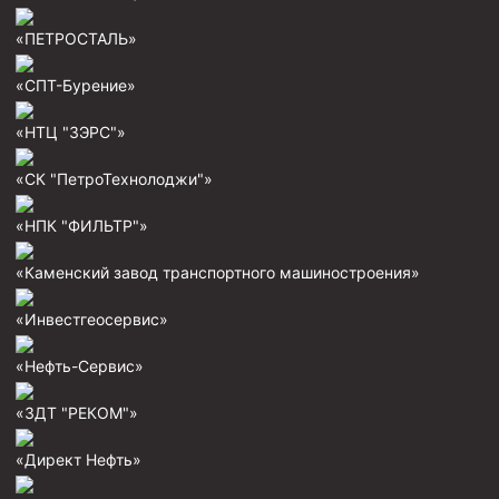
«ПЕТРОСТАЛЬ»
«СПТ-Бурение»
«НТЦ "ЗЭРС"»
«СК "ПетроТехнолоджи"»
«НПК "ФИЛЬТР"»
«Каменский завод транспортного машиностроения»
«Инвестгеосервис»
«Нефть-Сервис»
«ЗДТ "РЕКОМ"»
«Директ Нефть»