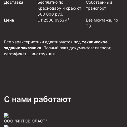
Доставка
Бесплатно по
Собственный
Фрезеры пилотные
Краснодару и краю от
транспорт
500 000 руб.
Райберы конусные
Цена
От 2500 руб./м²
Без монтажа, по
ТЗ
Фрезеры кольцевые
Фрезеры-долота торцевые
Все характеристики адаптируются под
техническое
Ключи
задание заказчика
. Полный пакт документов: паспорт,
сертификаты, инструкция.
Фрезерующие инструменты
Клинья — отклонители
Метчики ловильные
Колокола ловильные
Быстроразъёмные соединения (БРС)
С нами работают
Рукава буровые
Стропы
ООО "ИНТОВ-ЭЛАСТ"
Стропы канатные ВК