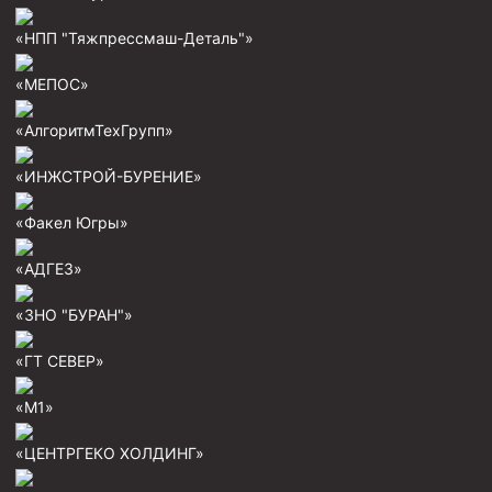
«НПП "Тяжпрессмаш-Деталь"»
«МЕПОС»
«АлгоритмТехГрупп»
«ИНЖСТРОЙ-БУРЕНИЕ»
«Факел Югры»
«АДГЕЗ»
«ЗНО "БУРАН"»
«ГТ СЕВЕР»
«М1»
«ЦЕНТРГЕКО ХОЛДИНГ»