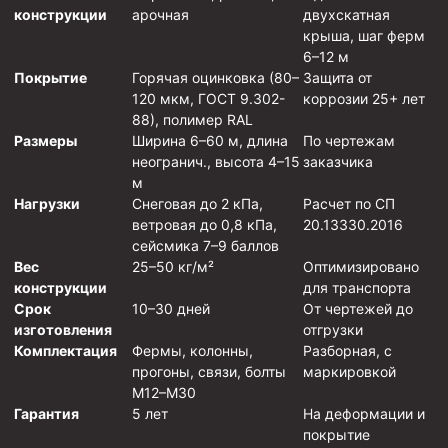
конструкции
арочная
двухскатная
Скреперы механические
крыша, шаг ферм
Штанголовки
6–12 м
Покрытие
Горячая оцинковка (80–
Защита от
Удочки ловильные
120 мкм, ГОСТ 9.302-
коррозии 25+ лет
88), полимер RAL
Труболовки
Размеры
Ширина 6–60 м, длина
По чертежам
Шламометаллоуловитель ШМУ
неогранич., высота 4–15
заказчика
м
Обурочный комплекс ОК
Нагрузки
Снеговая до 2 кПа,
Расчет по СП
Фрезеры торцевые с фрезерующей воронкой и с
ветровая до 0,8 кПа,
20.13330.2016
заводным зубом
сейсмика 7–9 баллов
Вес
25–50 кг/м²
Оптимизировано
Магнитные ловители
конструкции
для транспорта
Фрезеры арбузообразные
Срок
10–30 дней
От чертежей до
изготовления
отгрузки
Фрезеры стартово-оконные
Комплектация
Фермы, колонны,
Разборная, с
прогоны, связи, болты
маркировкой
Печати свинцовые
М12–М30
Калибраторы расширители
Гарантия
5 лет
На деформации и
покрытие
Фрезеры Барракуда