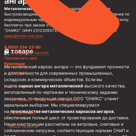
ангара
Металлический каркас ангара
— надежная основа для
Трубы НКТ ТУ 14-3Р-138-2014
быстровозводимых ангаров любого назначения. Изготовление по
Трубы НКТ ТУ 14-3Р-121-2011
индивидуальным чертежам и ТЗ заказчика. Доставка по региону
бесплатно при заказе от 500 000 руб. Обращайтесь в ООО
Трубы НКТ ТУ 14-161-232-2008
“ОНИКС” (ИНН 2312309373): тел. 8 (800) 234-23-90, email:
sales@onyx-rus.com
.
Трубы НКТ ТУ 39-0147016-97-99
8 (800) 234-23-90
Трубы НКТ ТУ 14-3-1534-87
О товаре
sales@onyx-rus.com
Перезвонить мне
Трубы НКТ ТУ 14-161-237-2018
Краснодар
Металлический каркас ангара — это фундамент прочности
Трубы НКТ ТУ 14-161-237-2018
и долговечности для современных промышленных,
ГЛАВНАЯ
складских и коммерческих объектов. Если вы
Трубы НКТ ГОСТ 633-80
ищете
каркас ангара металлический
высокого качества,
КАТАЛОГ
изготовленный по чертежам и техническому заданию
Муфты для насосно-компрессорных труб
заказчика, то продукция завода ООО “ОНИКС” станет
ОБСАДНЫЕ ТРУБЫ И МУФТЫ К НИМ
Муфта НКТ 114
идеальным выбором. Мы специализируемся
на
производстве металлических каркасов ангаров
,
Муфта НКТ 102
О КОМПАНИИ
обеспечивая полный цикл: от проектирования до доставки.
Муфта НКТ 89
Наши конструкции рассчитаны на ветровые, снеговые и
НАШИ РАБОТЫ
сейсмические нагрузки, соответствующие нормам СНиП и
Муфта НКТ 73