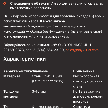
Специальные объекты
: Ангар для авиации, спортзалы,
Пробки цементировочные
выставочные павильоны.
Скребки корончатые СК и тросовые СТ
Наши каркасы используются для портовых складов, ферм и
логистических хабов.
Каркас ангара
Центраторы колонные
металлический
идеален для быстровозводимых
Герметизаторы устьевые
конструкций — сборка без фундамента (на винтовые сваи)
или с ленточным/плитным основанием.
Башмаки колонные
Обращайтесь за консультацией: ООО “ОНИКС”, ИНН
Инструмент для бурения и КРС (ловильный, аварийный)
2312309373, тел. 8 (800) 234-23-90,
sales@onyx-rus.com
.
Перья для резки кабеля
Характеристики
Шаблоны колонные
Характеристика
Значение
Примечание
Перья гидромониторные
Материал
Сталь С245–С390
Высокопрочная
Пауки гидравлические
(ГОСТ 27772-2015)
конструкционная
сталь
Пауки механические
Толщина
3–10 мм
По ТЗ заказчика
металла
для ферм, колонн,
Желонки
прогонов
Ерши механические
Тип
Ферменная, рамная,
Одно- или