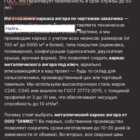
ГОСТ, что гарантирует безопасность и срок службы до 50
КОНТАКТЫ
лет.
Муфта НКВ 73
Изготовление каркаса ангара по чертежам заказчика
ОБЪЯВЛЕНИЯ
—
Муфта НКВ 60
наш главный принцип. Вы предоставляете техническое
Муфта НКТ 60
задание (ТЗ), эскизы или готовые чертежи, а мы
производим каркас с учетом всех нюансов: размеров (от
Муфта НКВ 89
100 м² до 5000 м² и более), типа покрытия (оцинковка,
Муфта НКТ 48
полимерное), конфигурации (односкатная, двускатная
крыша, арочная форма). Это позволяет создать
каркас
Муфта НКТ 33
металлического ангара под ключ
, идеально
вписывающийся в ваш проект — будь то склад для
Обсадные трубы и муфты к ним
сельхозтехники, производственный цех или торговый
павильон. Мы используем высокопрочную сталь марок
ГОСТ 31446-2017
С245, С345 или аналоги по ГОСТ 27772-2015, с толщиной
ГОСТ 632-80
профилей от 3 до 10 мм, что обеспечивает несущую
способность до 10 кН/м².
Муфты для обсадных труб
Почему стоит выбрать
металлический каркас ангара от
Муфта ОТТМ 102
ООО “ОНИКС”
? Во-первых, собственное производство
позволяет сократить сроки изготовления до 10–30 дней (в
Муфта ОТТГ 245
зависимости от объема). Во-вторых, все сварные швы
Муфта ОТТГ 178