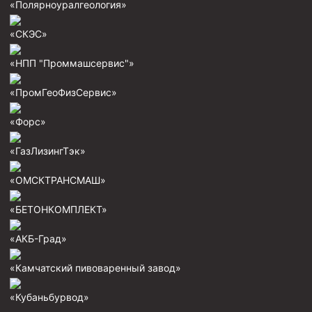
«Полярноуралгеология»
«СКЭС»
«НПП "Проммашсервис"»
«ПромГеоФизСервис»
«Форс»
«ГазЛизингТэк»
«ОМСКТРАНСМАШ»
«БЕТОНКОМПЛЕКТ»
«АКБ-Град»
«Камчатский пивоваренный завод»
«Кубаньбурвод»