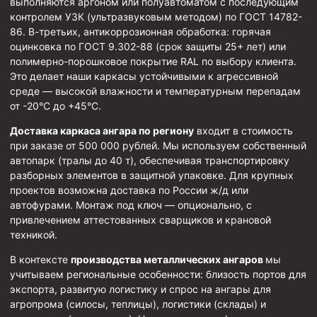
выполняются аргоном или полуавтоматом с последующим
контролем УЗК (ультразвуковым методом) по ГОСТ 14782-
Муфта ОТТМ 146
86. В-третьих, антикоррозионная обработка: горячая
оцинковка по ГОСТ 9.302-88 (срок защиты 25+ лет) или
Муфта БТС 324
полимерно-порошковое покрытие RAL по выбору клиента.
Муфта БТС 245
Это делает наши каркасы устойчивыми к агрессивной
среде — высокой влажности и температурным перепадам
Муфта БТС 178
от -20°C до +45°C.
Муфта БТС 168
Доставка каркаса ангара по региону
входит в стоимость
Муфта ОТТМ 127
при заказе от 500 000 рублей. Мы используем собственный
автопарк (тралы до 40 т), обеспечивая транспортировку
Муфта БТС 146
разборных элементов в защитной упаковке. Для крупных
Муфта ОТТМ 245
проектов возможна доставка по России ж/д или
автофурами. Монтаж под ключ — опционально, с
Муфта ОТТМ 324
привлечением аттестованных сварщиков и крановой
техникой.
Муфта ОТТМ 178
В контексте
производства металлических ангаров
мы
Муфта ОТТМ 168
учитываем региональные особенности: близость портов для
Муфта ОТТМ 114
экспорта, развитую логистику и спрос на ангары для
агропрома (силосы, теплицы), логистики (склады) и
Муфта ОТТГ 168