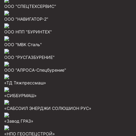
Стропы канатные
ООО "СПЕЦТЕХСЕРВИС"
Стропы текстильные
ООО "НАВИГАТОР-2"
Стропы цепные
ООО НПП "БУРИНТЕХ"
Канаты стальные
ООО "МВК Сталь"
Элементы линии обвязки
ООО "РУСГАЗБУРЕНИЕ"
ООО "АЛРОСА-Спецбурение"
«ТД Тяжпрессмаш»
«СИББУРМАШ»
«САБСОИЛ ЭНЕРДЖИ СОЛЮШИОН РУС»
«Завод ГРАЗ»
«НПО ГЕОСПЕЦСТРОЙ»