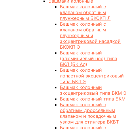
Башмаки колонные
Башмак колонный с
клапаном обратным
плунжерным БКОКП Л
Башмак колонный с
клапаном обратным
плунжерным и
эксцентриковой насадкой
БКОКП Э
Башмак колонный
(алюминиевый нос) типа
БКЛ (БК Ал)
Башмак колонный
лопастной эксцентриковый
типа БКЛ Э
Башмак колонный
эксцентриковый типа БКМ Э
Башмак колонный типа БКМ
Башмак колонный с
обратным дроссельным
клапаном и посадочным
узлом для стингера БКБТ
Башмак колонный с