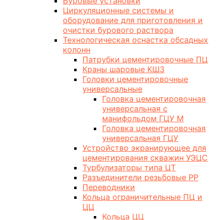
Буровые установки
Циркуляционные системы и
оборудование для приготовления и
очистки бурового раствора
Технологическая оснастка обсадных
колонн
Патрубки цементировочные ПЦ
Краны шаровые КШЗ
Головки цементировочные
универсальные
Головка цементировочная
универсальная с
манифольдом ГЦУ М
Головка цементировочная
универсальная ГЦУ
Устройство экранирующее для
цементирования скважин УЭЦС
Турбулизаторы типа ЦТ
Разъединители резьбовые РР
Переводники
Кольца ограничительные ПЦ и
ЦЦ
Кольца ЦЦ