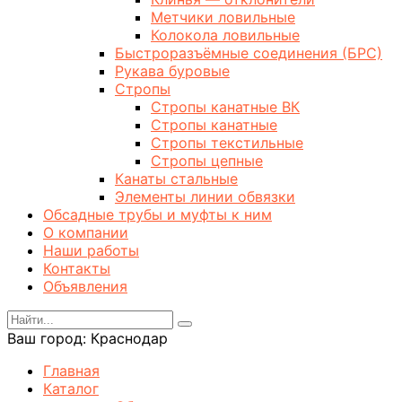
Метчики ловильные
Колокола ловильные
Быстроразъёмные соединения (БРС)
Рукава буровые
Стропы
Стропы канатные ВК
Стропы канатные
Стропы текстильные
Стропы цепные
Канаты стальные
Элементы линии обвязки
Обсадные трубы и муфты к ним
О компании
Наши работы
Контакты
Объявления
Ваш город:
Краснодар
Главная
Каталог