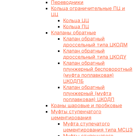
Переводники
Кольца ограничительные ПЦ и
ЦЦ
Кольца ЦЦ
Кольца ПЦ
Клапаны обратные
Клапан обратный
дроссельный типа ЦКОДМ
Клапан обратный
дроссельный типа ЦКОДУ
Клапан обратный
плунжерный бесповоротный
(муфта поплавковая)
ЦКОДПБ
Клапан обратный
плунжерный (муфта
поплавковая) ЦКОДП
Краны шаровые и пробковые
Муфты ступенчатого
цементирования
Муфта ступечатого
цементирования типа МСЦЭ
Муфты ступенчатого