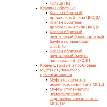
Кольца ПЦ
Клапаны обратные
Клапан обратный
дроссельный типа ЦКОДМ
Клапан обратный
дроссельный типа ЦКОДУ
Клапан обратный
плунжерный бесповоротный
(муфта поплавковая)
ЦКОДПБ
Клапан обратный
плунжерный (муфта
поплавковая) ЦКОДП
Краны шаровые и пробковые
Муфты ступенчатого
цементирования
Муфта ступечатого
цементирования типа МСЦЭ
Муфты ступенчатого
цементирования
гидромеханическая типа
МСЦ ГМ