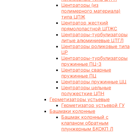
Центраторы (из
полимерного материала)
типа ЦПЖ
Центратор жесткий
прямолопастной ЦПЖС
Центраторы-турбулизаторы
литые алюминиевые ЦТГЛ
Центраторы роликовые типа
ЦР
Центраторы-турбулизаторы
пружинные ПЦ-3
Центраторы сварные
пружинные ПЦ
Центраторы пружинные ЦЦ
Центраторы цельные
полужесткие ЦПН
Герметизаторы устьевые
Герметизатор устьевой ГУ
Башмаки колонные
Башмак колонный с
клапаном обратным
плунжерным БКОКП Л