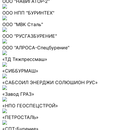
ООО "НАВИГАТОР-2"
ООО НПП "БУРИНТЕХ"
ООО "МВК Сталь"
ООО "РУСГАЗБУРЕНИЕ"
ООО "АЛРОСА-Спецбурение"
«ТД Тяжпрессмаш»
«СИББУРМАШ»
«САБСОИЛ ЭНЕРДЖИ СОЛЮШИОН РУС»
«Завод ГРАЗ»
«НПО ГЕОСПЕЦСТРОЙ»
«ПЕТРОСТАЛЬ»
«СПТ-Бурение»