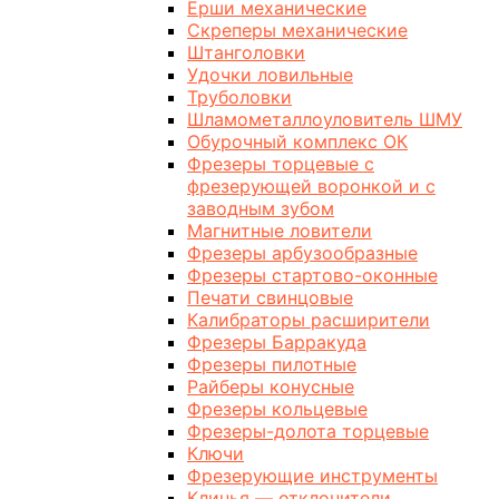
Ерши механические
Скреперы механические
Штанголовки
Удочки ловильные
Труболовки
Шламометаллоуловитель ШМУ
Обурочный комплекс ОК
Фрезеры торцевые с
фрезерующей воронкой и с
заводным зубом
Магнитные ловители
Фрезеры арбузообразные
Фрезеры стартово-оконные
Печати свинцовые
Калибраторы расширители
Фрезеры Барракуда
Фрезеры пилотные
Райберы конусные
Фрезеры кольцевые
Фрезеры-долота торцевые
Ключи
Фрезерующие инструменты
Клинья — отклонители