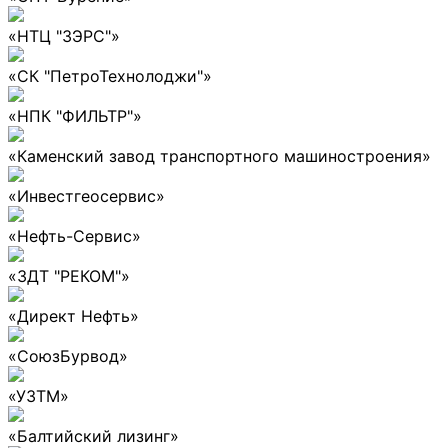
«НТЦ "ЗЭРС"»
«СК "ПетроТехнолоджи"»
«НПК "ФИЛЬТР"»
«Каменский завод транспортного машиностроения»
«Инвестгеосервис»
«Нефть-Сервис»
«ЗДТ "РЕКОМ"»
«Директ Нефть»
«СоюзБурвод»
«УЗТМ»
«Балтийский лизинг»