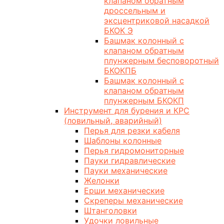
клапаном обратным
дроссельным и
эксцентриковой насадкой
БКОК Э
Башмак колонный с
клапаном обратным
плунжерным бесповоротный
БКОКПБ
Башмак колонный с
клапаном обратным
плунжерным БКОКП
Инструмент для бурения и КРС
(ловильный, аварийный)
Перья для резки кабеля
Шаблоны колонные
Перья гидромониторные
Пауки гидравлические
Пауки механические
Желонки
Ерши механические
Скреперы механические
Штанголовки
Удочки ловильные