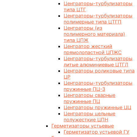
Центраторы-турбулизаторы
типа ЦТГ
Центраторы-турбулизаторы
полимерные типа ЦТГП
Центраторы (из
полимерного материала)
типа ЦПЖ
Центратор жесткий
прямолопастной ЦПЖС
Центраторы-турбулизаторы
литые алюминиевые ЦТГЛ
Центраторы роликовые типа
ЦР
Центраторы-турбулизаторы
пружинные ПЦ-3
Центраторы сварные
пружинные ПЦ
Центраторы пружинные ЦЦ
Центраторы цельные
полужесткие ЦПН
Герметизаторы устьевые
Герметизатор устьевой ГУ