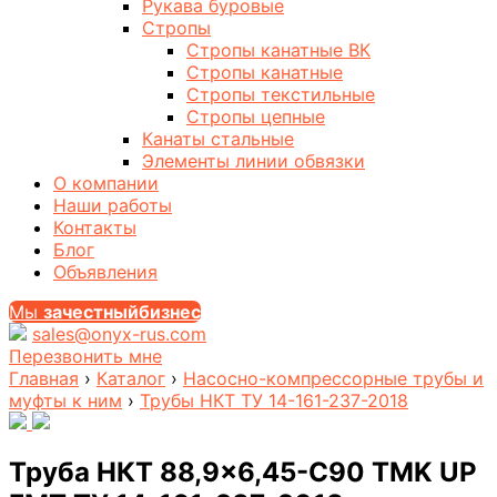
Рукава буровые
Стропы
Стропы канатные ВК
Стропы канатные
Стропы текстильные
Стропы цепные
Канаты стальные
Элементы линии обвязки
О компании
Наши работы
Контакты
Блог
Объявления
Мы
за
честныйбизнес
sales@onyx-rus.com
Перезвонить мне
Главная
›
Каталог
›
Насосно-компрессорные трубы и
муфты к ним
›
Трубы НКТ ТУ 14-161-237-2018
Труба НКТ 88,9×6,45-С90 TMK UP