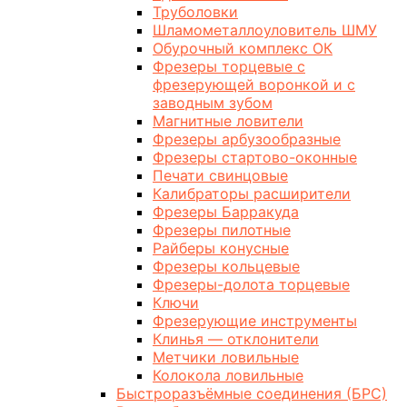
Труболовки
Шламометаллоуловитель ШМУ
Обурочный комплекс ОК
Фрезеры торцевые с
фрезерующей воронкой и с
заводным зубом
Магнитные ловители
Фрезеры арбузообразные
Фрезеры стартово-оконные
Печати свинцовые
Калибраторы расширители
Фрезеры Барракуда
Фрезеры пилотные
Райберы конусные
Фрезеры кольцевые
Фрезеры-долота торцевые
Ключи
Фрезерующие инструменты
Клинья — отклонители
Метчики ловильные
Колокола ловильные
Быстроразъёмные соединения (БРС)