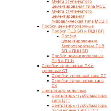
Муфта ступенчатого
цементирования типа МСЦ
Муфта ступенчатого
цементирования
гидравлическая типа МСЦ Г
Пробки цементировочные
Пробки ПЦВ БП и ПЦН БП
Пробки
цементировочные
беспроворотные ПЦВ
БП и ПЦН БП
Пробки цементировочные
ПЦВ и ПЦН
Скребки корончатые СК и
тросовые СТ
Скребки тросовые типа СТ
Скребки корончатые типа
СК
Центраторы колонные
Центраторы-турбулизаторы
типа ЦТГ
Центраторы-турбулизаторы
полимерные типа ЦТГП