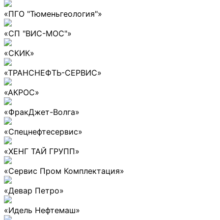
«ПГО "Тюменьгеология"»
«СП "ВИС-МОС"»
«СКИК»
«ТРАНСНЕФТЬ-СЕРВИС»
«АКРОС»
«ФракДжет-Волга»
«Спецнефтесервис»
«ХЕНГ ТАЙ ГРУПП»
«Сервис Пром Комплектация»
«Девар Петро»
«Идель Нефтемаш»