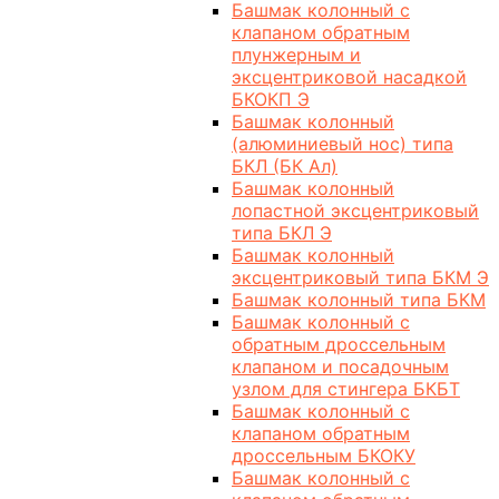
Башмак колонный с
клапаном обратным
плунжерным и
эксцентриковой насадкой
БКОКП Э
Башмак колонный
(алюминиевый нос) типа
БКЛ (БК Ал)
Башмак колонный
лопастной эксцентриковый
типа БКЛ Э
Башмак колонный
эксцентриковый типа БКМ Э
Башмак колонный типа БКМ
Башмак колонный с
обратным дроссельным
клапаном и посадочным
узлом для стингера БКБТ
Башмак колонный с
клапаном обратным
дроссельным БКОКУ
Башмак колонный с