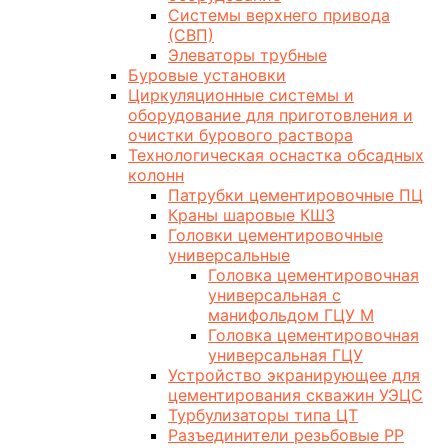
Системы верхнего привода
(СВП)
Элеваторы трубные
Буровые установки
Циркуляционные системы и
оборудование для приготовления и
очистки бурового раствора
Технологическая оснастка обсадных
колонн
Патрубки цементировочные ПЦ
Краны шаровые КШЗ
Головки цементировочные
универсальные
Головка цементировочная
универсальная с
манифольдом ГЦУ М
Головка цементировочная
универсальная ГЦУ
Устройство экранирующее для
цементирования скважин УЭЦС
Турбулизаторы типа ЦТ
Разъединители резьбовые РР