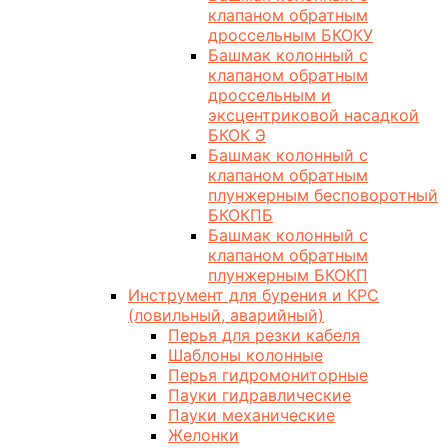
клапаном обратным
дроссельным БКОКУ
Башмак колонный с
клапаном обратным
дроссельным и
эксцентриковой насадкой
БКОК Э
Башмак колонный с
клапаном обратным
плунжерным бесповоротный
БКОКПБ
Башмак колонный с
клапаном обратным
плунжерным БКОКП
Инструмент для бурения и КРС
(ловильный, аварийный)
Перья для резки кабеля
Шаблоны колонные
Перья гидромониторные
Пауки гидравлические
Пауки механические
Желонки