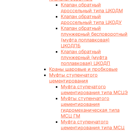
Клапан обратный
дроссельный типа ЦКОДМ
Клапан обратный
дроссельный типа ЦКОДУ
Клапан обратный
плунжерный бесповоротный
(муфта поплавковая)
ЦКОДПБ
Клапан обратный
плунжерный (муфта
поплавковая) ЦКОДП
Краны шаровые и пробковые
Муфты ступенчатого
цементирования
Муфта ступечатого
цементирования типа МСЦЭ
Муфты ступенчатого
цементирования
гидромеханическая типа
МСЦ ГМ
Муфта ступенчатого
цементирования типа МСЦ