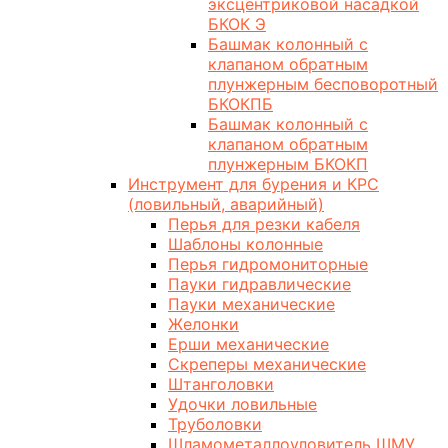
эксцентриковой насадкой
БКОК Э
Башмак колонный с
клапаном обратным
плунжерным бесповоротный
БКОКПБ
Башмак колонный с
клапаном обратным
плунжерным БКОКП
Инструмент для бурения и КРС
(ловильный, аварийный)
Перья для резки кабеля
Шаблоны колонные
Перья гидромониторные
Пауки гидравлические
Пауки механические
Желонки
Ерши механические
Скреперы механические
Штанголовки
Удочки ловильные
Труболовки
Шламометаллоуловитель ШМУ