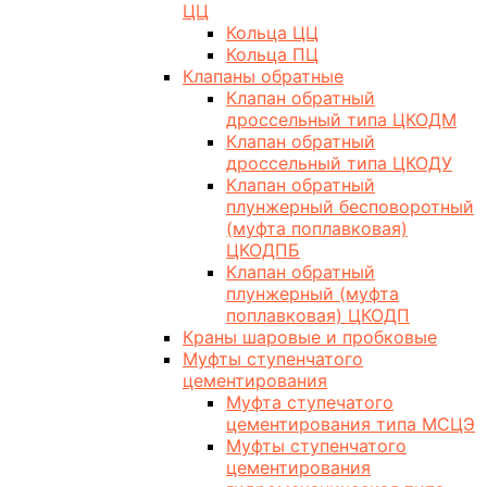
ЦЦ
Кольца ЦЦ
Кольца ПЦ
Клапаны обратные
Клапан обратный
дроссельный типа ЦКОДМ
Клапан обратный
дроссельный типа ЦКОДУ
Клапан обратный
плунжерный бесповоротный
(муфта поплавковая)
ЦКОДПБ
Клапан обратный
плунжерный (муфта
поплавковая) ЦКОДП
Краны шаровые и пробковые
Муфты ступенчатого
цементирования
Муфта ступечатого
цементирования типа МСЦЭ
Муфты ступенчатого
цементирования