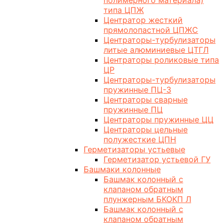
полимерного материала)
типа ЦПЖ
Центратор жесткий
прямолопастной ЦПЖС
Центраторы-турбулизаторы
литые алюминиевые ЦТГЛ
Центраторы роликовые типа
ЦР
Центраторы-турбулизаторы
пружинные ПЦ-3
Центраторы сварные
пружинные ПЦ
Центраторы пружинные ЦЦ
Центраторы цельные
полужесткие ЦПН
Герметизаторы устьевые
Герметизатор устьевой ГУ
Башмаки колонные
Башмак колонный с
клапаном обратным
плунжерным БКОКП Л
Башмак колонный с
клапаном обратным