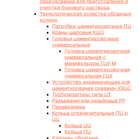
оборудование для приготовления и
очистки бурового раствора
Технологическая оснастка обсадных
колонн
Патрубки цементировочные ПЦ
Краны шаровые КШЗ
Головки цементировочные
универсальные
Головка цементировочная
универсальная с
манифольдом ГЦУ М
Головка цементировочная
универсальная ГЦУ
Устройство экранирующее для
цементирования скважин УЭЦС
Турбулизаторы типа ЦТ
Разъединители резьбовые РР
Переводники
Кольца ограничительные ПЦ и
ЦЦ
Кольца ЦЦ
Кольца ПЦ
Клапаны обратные