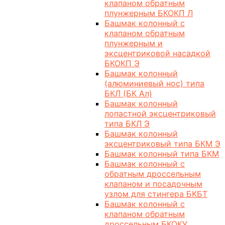
клапаном обратным
плунжерным БКОКП Л
Башмак колонный с
клапаном обратным
плунжерным и
эксцентриковой насадкой
БКОКП Э
Башмак колонный
(алюминиевый нос) типа
БКЛ (БК Ал)
Башмак колонный
лопастной эксцентриковый
типа БКЛ Э
Башмак колонный
эксцентриковый типа БКМ Э
Башмак колонный типа БКМ
Башмак колонный с
обратным дроссельным
клапаном и посадочным
узлом для стингера БКБТ
Башмак колонный с
клапаном обратным
дроссельным БКОКУ