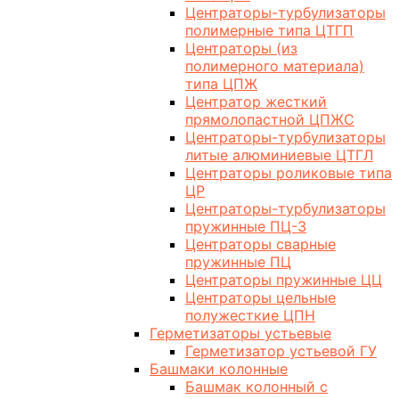
Центраторы-турбулизаторы
полимерные типа ЦТГП
Центраторы (из
полимерного материала)
типа ЦПЖ
Центратор жесткий
прямолопастной ЦПЖС
Центраторы-турбулизаторы
литые алюминиевые ЦТГЛ
Центраторы роликовые типа
ЦР
Центраторы-турбулизаторы
пружинные ПЦ-3
Центраторы сварные
пружинные ПЦ
Центраторы пружинные ЦЦ
Центраторы цельные
полужесткие ЦПН
Герметизаторы устьевые
Герметизатор устьевой ГУ
Башмаки колонные
Башмак колонный с