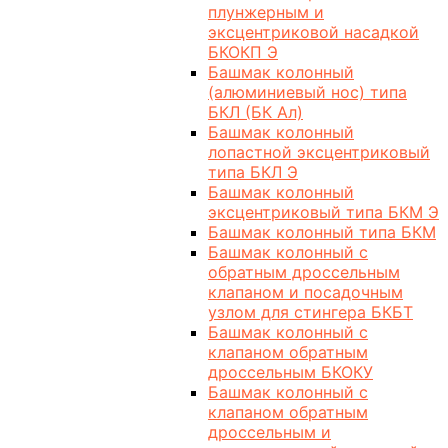
плунжерным и
эксцентриковой насадкой
БКОКП Э
Башмак колонный
(алюминиевый нос) типа
БКЛ (БК Ал)
Башмак колонный
лопастной эксцентриковый
типа БКЛ Э
Башмак колонный
эксцентриковый типа БКМ Э
Башмак колонный типа БКМ
Башмак колонный с
обратным дроссельным
клапаном и посадочным
узлом для стингера БКБТ
Башмак колонный с
клапаном обратным
дроссельным БКОКУ
Башмак колонный с
клапаном обратным
дроссельным и