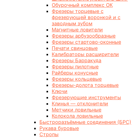
Обурочный комплекс ОК
Фрезеры торцевые с
фрезерующей воронкой и с
заводным зубом
Магнитные ловители
Фрезеры арбузообразные
Фрезеры стартово-оконные
Печати свинцовые
Калибраторы расширители
Фрезеры Барракуда
Фрезеры пилотные
Райберы конусные
Фрезеры кольцевые
Фрезеры-долота торцевые
Ключи
Фрезерующие инструменты
Клинья — отклонители
Метчики ловильные
Колокола ловильные
Быстроразъёмные соединения (БРС)
Рукава буровые
Стропы