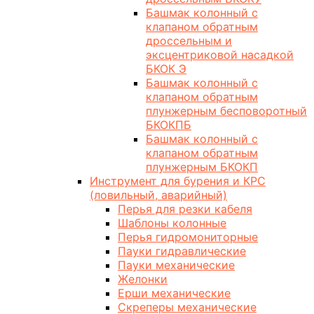
Башмак колонный с
клапаном обратным
дроссельным и
эксцентриковой насадкой
БКОК Э
Башмак колонный с
клапаном обратным
плунжерным бесповоротный
БКОКПБ
Башмак колонный с
клапаном обратным
плунжерным БКОКП
Инструмент для бурения и КРС
(ловильный, аварийный)
Перья для резки кабеля
Шаблоны колонные
Перья гидромониторные
Пауки гидравлические
Пауки механические
Желонки
Ерши механические
Скреперы механические