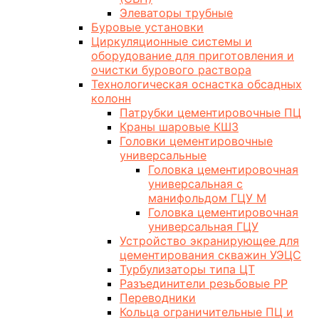
Элеваторы трубные
Буровые установки
Циркуляционные системы и
оборудование для приготовления и
очистки бурового раствора
Технологическая оснастка обсадных
колонн
Патрубки цементировочные ПЦ
Краны шаровые КШЗ
Головки цементировочные
универсальные
Головка цементировочная
универсальная с
манифольдом ГЦУ М
Головка цементировочная
универсальная ГЦУ
Устройство экранирующее для
цементирования скважин УЭЦС
Турбулизаторы типа ЦТ
Разъединители резьбовые РР
Переводники
Кольца ограничительные ПЦ и