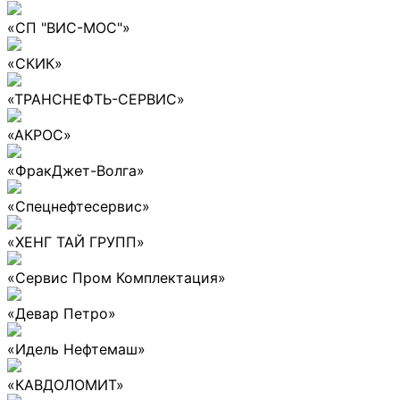
«СП "ВИС-МОС"»
«СКИК»
«ТРАНСНЕФТЬ-СЕРВИС»
«АКРОС»
«ФракДжет-Волга»
«Спецнефтесервис»
«ХЕНГ ТАЙ ГРУПП»
«Сервис Пром Комплектация»
«Девар Петро»
«Идель Нефтемаш»
«КАВДОЛОМИТ»