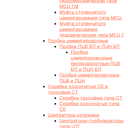
гидромеханическая типа
МСЦ ГМ
Муфта ступенчатого
цементирования типа МСЦ
Муфта ступенчатого
цементирования
гидравлическая типа МСЦ Г
Пробки цементировочные
Пробки ПЦВ БП и ПЦН БП
Пробки
цементировочные
беспроворотные ПЦВ
БП и ПЦН БП
Пробки цементировочные
ПЦВ и ПЦН
Скребки корончатые СК и
тросовые СТ
Скребки тросовые типа СТ
Скребки корончатые типа
СК
Центраторы колонные
Центраторы-турбулизаторы
типа ЦТГ