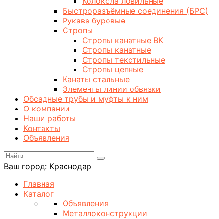
Колокола ловильные
Быстроразъёмные соединения (БРС)
Рукава буровые
Стропы
Стропы канатные ВК
Стропы канатные
Стропы текстильные
Стропы цепные
Канаты стальные
Элементы линии обвязки
Обсадные трубы и муфты к ним
О компании
Наши работы
Контакты
Объявления
Ваш город:
Краснодар
Главная
Каталог
Объявления
Металлоконструкции