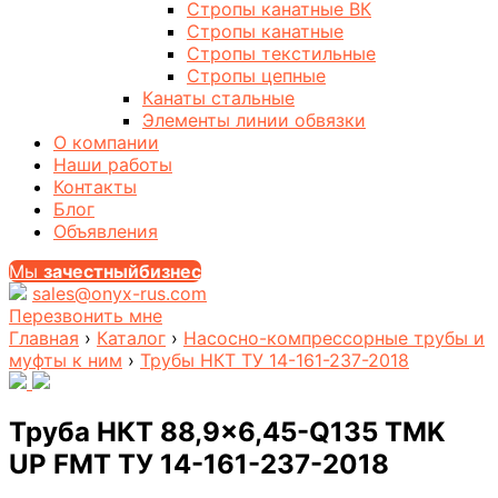
Стропы канатные ВК
Стропы канатные
Стропы текстильные
Стропы цепные
Канаты стальные
Элементы линии обвязки
О компании
Наши работы
Контакты
Блог
Объявления
Мы
за
честныйбизнес
sales@onyx-rus.com
Перезвонить мне
Главная
›
Каталог
›
Насосно-компрессорные трубы и
муфты к ним
›
Трубы НКТ ТУ 14-161-237-2018
Труба НКТ 88,9×6,45-Q135 TMK
UP FMT ТУ 14-161-237-2018