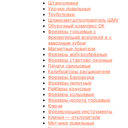
Штанголовки
Удочки ловильные
Труболовки
Шламометаллоуловитель ШМУ
Обурочный комплекс ОК
Фрезеры торцевые с
фрезерующей воронкой и с
заводным зубом
Магнитные ловители
Фрезеры арбузообразные
Фрезеры стартово-оконные
Печати свинцовые
Калибраторы расширители
Фрезеры Барракуда
Фрезеры пилотные
Райберы конусные
Фрезеры кольцевые
Фрезеры-долота торцевые
Ключи
Фрезерующие инструменты
Клинья — отклонители
Метчики ловильные