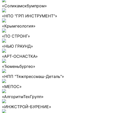
«Соликамскбумпром»
«НПО "ГРП ИНСТРУМЕНТ"»
«Крымгеология»
«ПО СТРОНГ»
«НЬЮ ГРАУНД»
«АРТ-ОСНАСТКА»
«Тюменьбургео»
«НПП "Тяжпрессмаш-Деталь"»
«МЕПОС»
«АлгоритмТехГрупп»
«ИНЖСТРОЙ-БУРЕНИЕ»