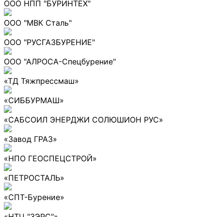
ООО НПП "БУРИНТЕХ"
ООО "МВК Сталь"
ООО "РУСГАЗБУРЕНИЕ"
ООО "АЛРОСА-Спецбурение"
«ТД Тяжпрессмаш»
«СИББУРМАШ»
«САБСОИЛ ЭНЕРДЖИ СОЛЮШИОН РУС»
«Завод ГРАЗ»
«НПО ГЕОСПЕЦСТРОЙ»
«ПЕТРОСТАЛЬ»
«СПТ-Бурение»
«НТЦ "ЗЭРС"»