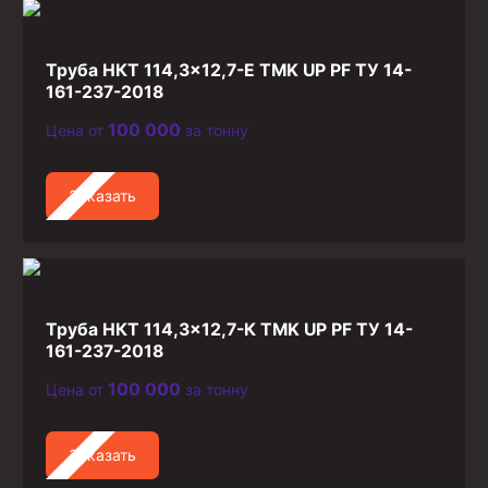
Стропы канатные
Стропы текстильные
Труба НКТ 114,3×12,7-Е TMK UP PF ТУ 14-
Стропы цепные
161-237-2018
100 000
Цена от
за тонну
Канаты стальные
Элементы линии обвязки
Заказать
Труба НКТ 114,3×12,7-К TMK UP PF ТУ 14-
161-237-2018
100 000
Цена от
за тонну
Заказать