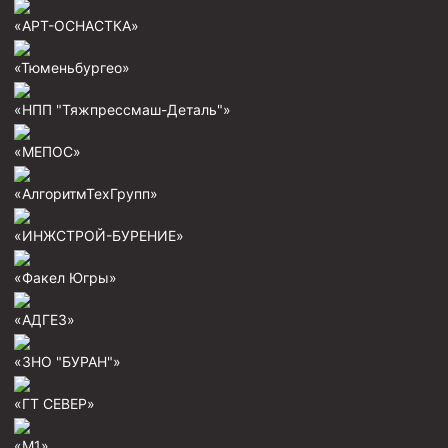
Пробки цементировочные
«АРТ-ОСНАСТКА»
Скребки корончатые СК и тросовые СТ
«Тюменьбургео»
Центраторы колонные
«НПП "Тяжпрессмаш-Деталь"»
Герметизаторы устьевые
«МЕПОС»
Башмаки колонные
«АлгоритмТехГрупп»
Инструмент для бурения и КРС (ловильный, аварийный)
Перья для резки кабеля
«ИНЖСТРОЙ-БУРЕНИЕ»
Шаблоны колонные
«Факел Югры»
Перья гидромониторные
«АДГЕЗ»
Пауки гидравлические
«ЗНО "БУРАН"»
Пауки механические
Желонки
«ГТ СЕВЕР»
Ерши механические
«М1»