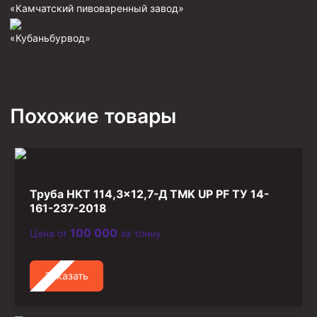
«Камчатский пивоваренный завод»
Фрезеры пилотные
«Кубаньбурвод»
Райберы конусные
Фрезеры кольцевые
Фрезеры-долота торцевые
Похожие товары
Ключи
Фрезерующие инструменты
Клинья — отклонители
Метчики ловильные
Труба НКТ 114,3×12,7-Д TMK UP PF ТУ 14-
Колокола ловильные
161-237-2018
100 000
Цена от
за тонну
Быстроразъёмные соединения (БРС)
Рукава буровые
Заказать
Стропы
Стропы канатные ВК