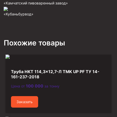
«Камчатский пивоваренный завод»
Фрезеры пилотные
«Кубаньбурвод»
Райберы конусные
Фрезеры кольцевые
Фрезеры-долота торцевые
Похожие товары
Ключи
Фрезерующие инструменты
Клинья — отклонители
Метчики ловильные
Труба НКТ 114,3×12,7-Л TMK UP PF ТУ 14-
Колокола ловильные
161-237-2018
100 000
Цена от
за тонну
Быстроразъёмные соединения (БРС)
Рукава буровые
Заказать
Стропы
Стропы канатные ВК