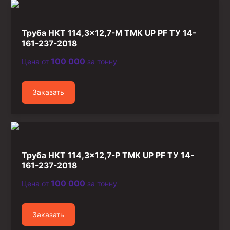
Стропы канатные
Стропы текстильные
Труба НКТ 114,3×12,7-М TMK UP PF ТУ 14-
Стропы цепные
161-237-2018
100 000
Цена от
за тонну
Канаты стальные
Элементы линии обвязки
Заказать
Труба НКТ 114,3×12,7-Р TMK UP PF ТУ 14-
161-237-2018
100 000
Цена от
за тонну
Заказать