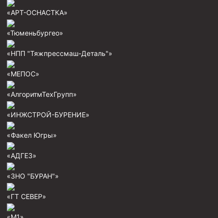
Пробки цементировочные
«АРТ-ОСНАСТКА»
Скребки корончатые СК и тросовые СТ
«Тюменьбургео»
Центраторы колонные
«НПП "Тяжпрессмаш-Деталь"»
Герметизаторы устьевые
«МЕПОС»
Башмаки колонные
«АлгоритмТехГрупп»
Инструмент для бурения и КРС (ловильный, аварийный)
Перья для резки кабеля
«ИНЖСТРОЙ-БУРЕНИЕ»
Шаблоны колонные
«Факел Югры»
Перья гидромониторные
«АДГЕЗ»
Пауки гидравлические
«ЗНО "БУРАН"»
Пауки механические
Желонки
«ГТ СЕВЕР»
Ерши механические
«М1»