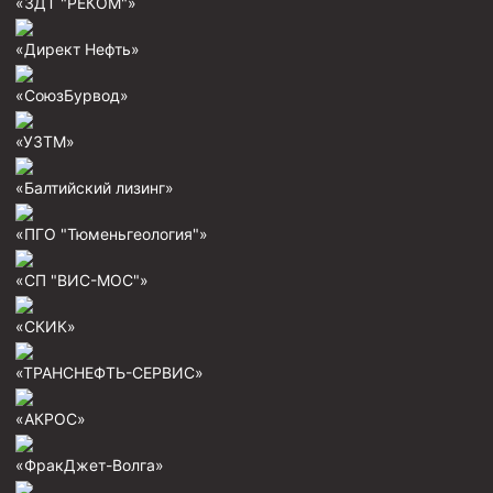
«ЗДТ "РЕКОМ"»
«Директ Нефть»
«СоюзБурвод»
«УЗТМ»
«Балтийский лизинг»
«ПГО "Тюменьгеология"»
«СП "ВИС-МОС"»
«СКИК»
«ТРАНСНЕФТЬ-СЕРВИС»
«АКРОС»
«ФракДжет-Волга»