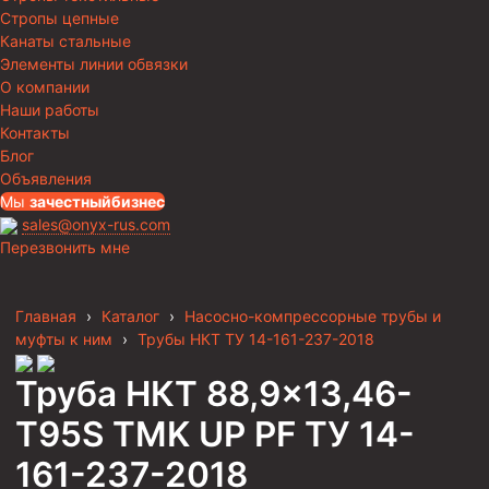
Стропы цепные
Канаты стальные
Элементы линии обвязки
О компании
Наши работы
Контакты
Блог
Объявления
Мы
за
честныйбизнес
sales@onyx-rus.com
Перезвонить мне
Главная
›
Каталог
›
Насосно-компрессорные трубы и
муфты к ним
›
Трубы НКТ ТУ 14-161-237-2018
Труба НКТ 88,9×13,46-
T95S TMK UP PF ТУ 14-
161-237-2018