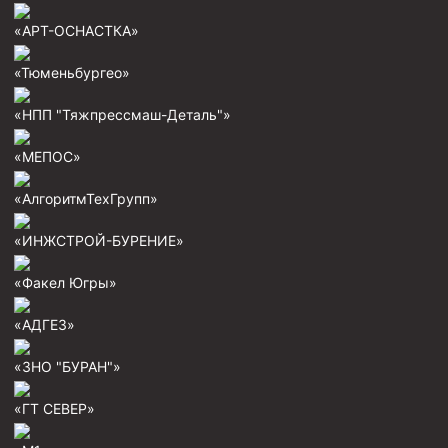
«АРТ-ОСНАСТКА»
«Тюменьбургео»
«НПП "Тяжпрессмаш-Деталь"»
«МЕПОС»
«АлгоритмТехГрупп»
«ИНЖСТРОЙ-БУРЕНИЕ»
«Факел Югры»
«АДГЕЗ»
«ЗНО "БУРАН"»
«ГТ СЕВЕР»