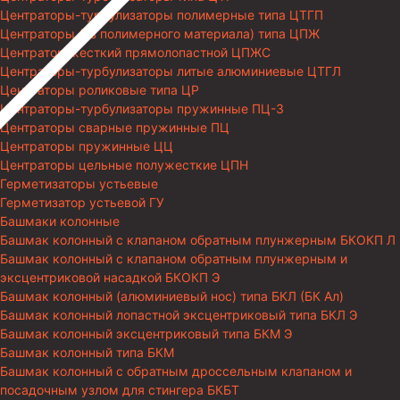
Центраторы-турбулизаторы полимерные типа ЦТГП
Центраторы (из полимерного материала) типа ЦПЖ
Центратор жесткий прямолопастной ЦПЖС
Центраторы-турбулизаторы литые алюминиевые ЦТГЛ
Центраторы роликовые типа ЦР
Центраторы-турбулизаторы пружинные ПЦ-3
Центраторы сварные пружинные ПЦ
Центраторы пружинные ЦЦ
Центраторы цельные полужесткие ЦПН
Герметизаторы устьевые
Герметизатор устьевой ГУ
Башмаки колонные
Башмак колонный с клапаном обратным плунжерным БКОКП Л
Башмак колонный с клапаном обратным плунжерным и
эксцентриковой насадкой БКОКП Э
Башмак колонный (алюминиевый нос) типа БКЛ (БК Ал)
Башмак колонный лопастной эксцентриковый типа БКЛ Э
Башмак колонный эксцентриковый типа БКМ Э
Башмак колонный типа БКМ
Башмак колонный с обратным дроссельным клапаном и
посадочным узлом для стингера БКБТ