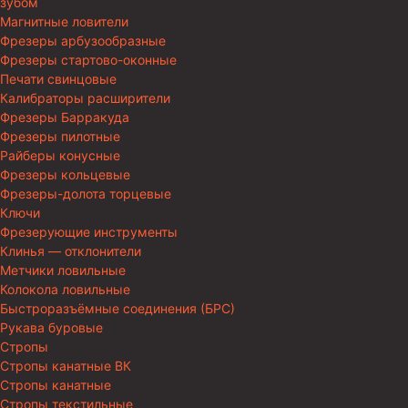
зубом
Магнитные ловители
Фрезеры арбузообразные
Фрезеры стартово-оконные
Печати свинцовые
Калибраторы расширители
Фрезеры Барракуда
Фрезеры пилотные
Райберы конусные
Фрезеры кольцевые
Фрезеры-долота торцевые
Ключи
Фрезерующие инструменты
Клинья — отклонители
Метчики ловильные
Колокола ловильные
Быстроразъёмные соединения (БРС)
Рукава буровые
Стропы
Стропы канатные ВК
Стропы канатные
Стропы текстильные