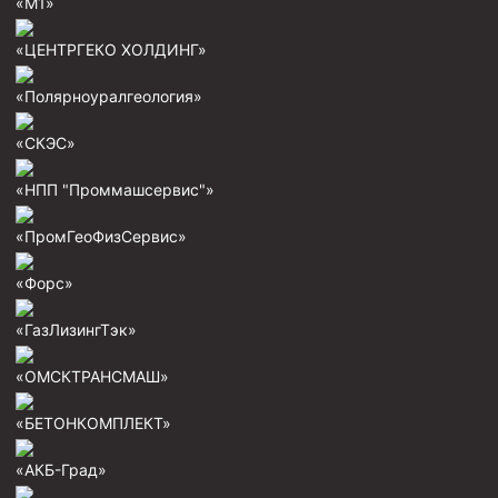
«М1»
«ЦЕНТРГЕКО ХОЛДИНГ»
«Полярноуралгеология»
«СКЭС»
«НПП "Проммашсервис"»
«ПромГеоФизСервис»
«Форс»
«ГазЛизингТэк»
«ОМСКТРАНСМАШ»
«БЕТОНКОМПЛЕКТ»
«АКБ-Град»