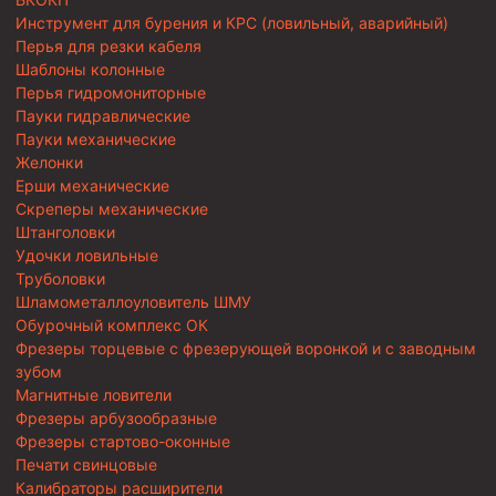
Инструмент для бурения и КРС (ловильный, аварийный)
Перья для резки кабеля
Шаблоны колонные
Перья гидромониторные
Пауки гидравлические
Пауки механические
Желонки
Ерши механические
Скреперы механические
Штанголовки
Удочки ловильные
Труболовки
Шламометаллоуловитель ШМУ
Обурочный комплекс ОК
Фрезеры торцевые с фрезерующей воронкой и с заводным
зубом
Магнитные ловители
Фрезеры арбузообразные
Фрезеры стартово-оконные
Печати свинцовые
Калибраторы расширители