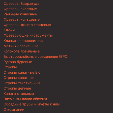
Фрезеры Барракуда
Фрезеры пилотные
Райберы конусные
Фрезеры кольцевые
Фрезеры-долота торцевые
Ключи
Фрезерующие инструменты
Клинья — отклонители
Метчики ловильные
Колокола ловильные
Быстроразъёмные соединения (БРС)
Рукава буровые
Стропы
Стропы канатные ВК
Стропы канатные
Стропы текстильные
Стропы цепные
Канаты стальные
Элементы линии обвязки
Обсадные трубы и муфты к ним
О компании