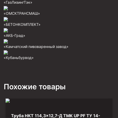
«ГазЛизингТэк»
Фрезеры пилотные
«ОМСКТРАНСМАШ»
Райберы конусные
Фрезеры кольцевые
«БЕТОНКОМПЛЕКТ»
Фрезеры-долота торцевые
«АКБ-Град»
Ключи
«Камчатский пивоваренный завод»
Фрезерующие инструменты
«Кубаньбурвод»
Клинья — отклонители
Метчики ловильные
Колокола ловильные
Похожие товары
Быстроразъёмные соединения (БРС)
Рукава буровые
Стропы
Стропы канатные ВК
Труба НКТ 114,3×12,7-Д TMK UP PF ТУ 14-