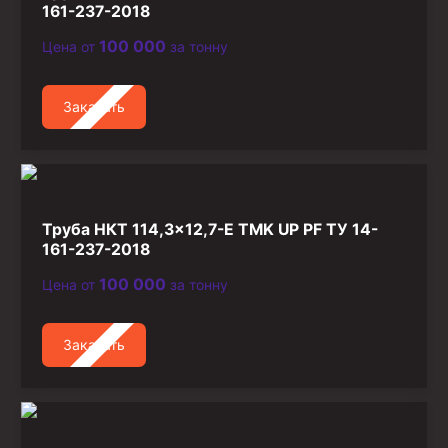
161-237-2018
Стропы канатные
100 000
Цена от
за тонну
Стропы текстильные
Стропы цепные
Заказать
Канаты стальные
Элементы линии обвязки
Труба НКТ 114,3×12,7-Е TMK UP PF ТУ 14-
161-237-2018
100 000
Цена от
за тонну
Заказать