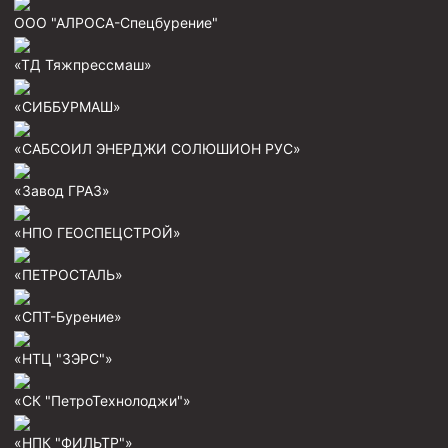
ООО "АЛРОСА-Спецбурение"
Муфта ОТТМ 146
«ТД Тяжпрессмаш»
Муфта БТС 324
Муфта БТС 245
«СИББУРМАШ»
Муфта БТС 178
«САБСОИЛ ЭНЕРДЖИ СОЛЮШИОН РУС»
Муфта БТС 168
«Завод ГРАЗ»
Муфта ОТТМ 127
Муфта БТС 146
«НПО ГЕОСПЕЦСТРОЙ»
Муфта ОТТМ 245
«ПЕТРОСТАЛЬ»
Муфта ОТТМ 324
«СПТ-Бурение»
Муфта ОТТМ 178
«НТЦ "ЗЭРС"»
Муфта ОТТМ 168
Муфта ОТТМ 114
«СК "ПетроТехнолоджи"»
Муфта ОТТГ 168
«НПК "ФИЛЬТР"»