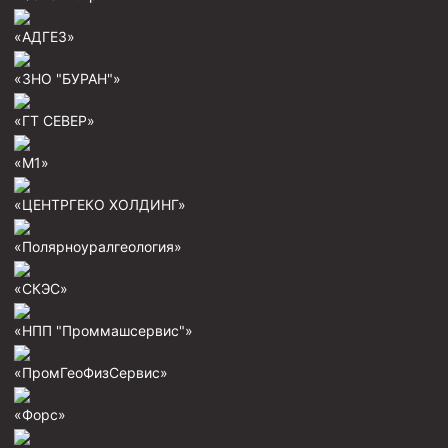
Скреперы механические
«АДГЕЗ»
Штанголовки
«ЗНО "БУРАН"»
Удочки ловильные
«ГТ СЕВЕР»
Труболовки
Шламометаллоуловитель ШМУ
«М1»
Обурочный комплекс ОК
«ЦЕНТРГЕКО ХОЛДИНГ»
Фрезеры торцевые с фрезерующей воронкой и с
заводным зубом
«Полярноуралгеология»
Магнитные ловители
«СКЭС»
Фрезеры арбузообразные
«НПП "Проммашсервис"»
Фрезеры стартово-оконные
«ПромГеоФизСервис»
Печати свинцовые
Калибраторы расширители
«Форс»
Фрезеры Барракуда