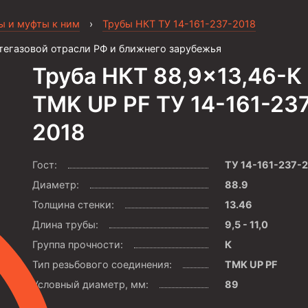
ы и муфты к ним
›
Трубы НКТ ТУ 14-161-237-2018
тегазовой отрасли РФ и ближнего зарубежья
Труба НКТ 88,9×13,46-К
TMK UP PF ТУ 14-161-23
2018
Гост:
ТУ 14-161-237-
Диаметр:
88.9
Толщина стенки:
13.46
Длина трубы:
9,5 - 11,0
Группа прочности:
К
Тип резьбового соединения:
TMK UP PF
Условный диаметр, мм:
89