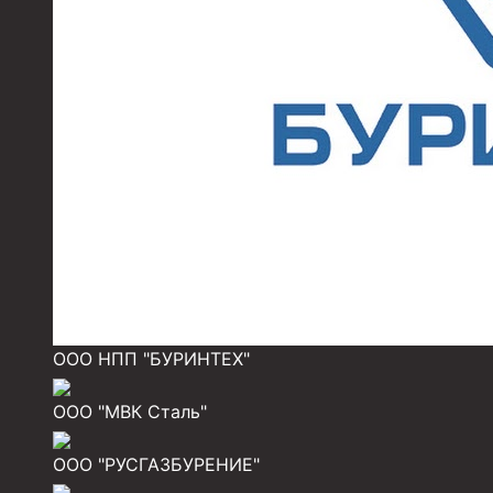
Муфты для обсадных труб
Муфта ОТТМ 102
Муфта ОТТГ 245
Муфта ОТТГ 178
Муфта ОТТМ 146
Муфта БТС 324
Муфта БТС 245
Муфта БТС 178
ООО НПП "БУРИНТЕХ"
Муфта БТС 168
Муфта ОТТМ 127
ООО "МВК Сталь"
Муфта БТС 146
ООО "РУСГАЗБУРЕНИЕ"
Муфта ОТТМ 245