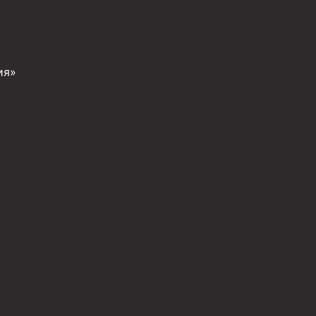
ия»
иготовления и очистки бурового раствора
я скважин УЭЦС