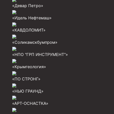
Инструмент для бурения и КРС (ловильный, авар
«Девар Петро»
Перья для резки кабеля
«Идель Нефтемаш»
Шаблоны колонные
«КАВДОЛОМИТ»
Перья гидромониторные
Пауки гидравлические
«Соликамскбумпром»
Пауки механические
«НПО "ГРП ИНСТРУМЕНТ"»
Желонки
«Крымгеология»
Ерши механические
Скреперы механические
«ПО СТРОНГ»
Штанголовки
«НЬЮ ГРАУНД»
Удочки ловильные
«АРТ-ОСНАСТКА»
Труболовки