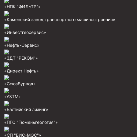
Муфта ОТТГ 146
«НПК "ФИЛЬТР"»
Муфта ОТТГ 127
«Каменский завод транспортного машиностроения»
Муфта ОТТГ 114
«Инвестгеосервис»
Буровое оборудование
«Нефть-Сервис»
Фонтанная и запорная арматура
«ЗДТ "РЕКОМ"»
Оборудование для трубопроводов и манифольдов
высокого давления
«Директ Нефть»
Задвижки буровые
«СоюзБурвод»
Буровые насосы
Противовыбросовое оборудование
«УЗТМ»
Системы верхнего привода (СВП)
«Балтийский лизинг»
Элеваторы трубные
«ПГО "Тюменьгеология"»
Буровые установки
«СП "ВИС-МОС"»