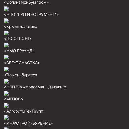
«Соликамскбумпром»
Пробки цементировочные
«НПО "ГРП ИНСТРУМЕНТ"»
Скребки корончатые СК и тросовые СТ
Центраторы колонные
«Крымгеология»
Герметизаторы устьевые
«ПО СТРОНГ»
Башмаки колонные
«НЬЮ ГРАУНД»
Инструмент для бурения и КРС (ловильный, аварийный)
«АРТ-ОСНАСТКА»
Перья для резки кабеля
«Тюменьбургео»
Шаблоны колонные
«НПП "Тяжпрессмаш-Деталь"»
Перья гидромониторные
Пауки гидравлические
«МЕПОС»
Пауки механические
«АлгоритмТехГрупп»
Желонки
«ИНЖСТРОЙ-БУРЕНИЕ»
Ерши механические