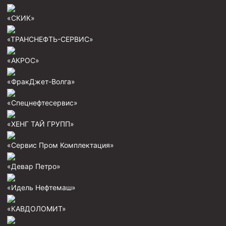
Циркуляционные системы и оборудование для
приготовления и очистки бурового раствора
«СКИК»
Технологическая оснастка обсадных колонн
«ТРАНСНЕФТЬ-СЕРВИС»
Патрубки цементировочные ПЦ
«АКРОС»
Краны шаровые КШЗ
Головки цементировочные универсальные
«ФракДжет-Волга»
Устройство экранирующее для цементирования
«Спецнефтесервис»
скважин УЭЦС
Турбулизаторы типа ЦТ
«ХЕНГ ТАЙ ГРУПП»
Разъединители резьбовые РР
«Сервис Пром Комплектация»
Переводники
«Девар Петро»
Кольца ограничительные ПЦ и ЦЦ
«Идель Нефтемаш»
Клапаны обратные
Краны шаровые и пробковые
«КАВДОЛОМИТ»
Муфты ступенчатого цементирования