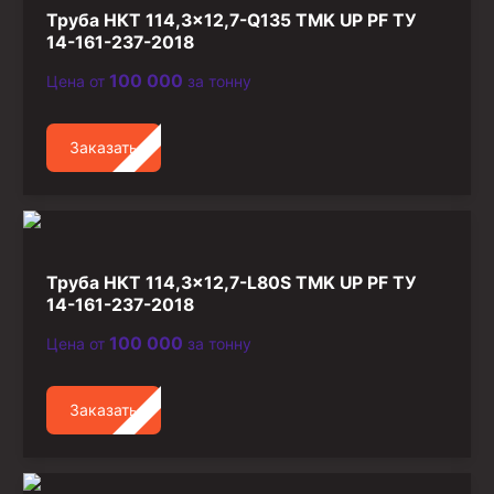
Стропы канатные
Труба НКТ 114,3×12,7-Q135 TMK UP PF ТУ
14-161-237-2018
Стропы текстильные
100 000
Цена от
за тонну
Стропы цепные
Канаты стальные
Заказать
Элементы линии обвязки
Труба НКТ 114,3×12,7-L80S TMK UP PF ТУ
14-161-237-2018
100 000
Цена от
за тонну
Заказать