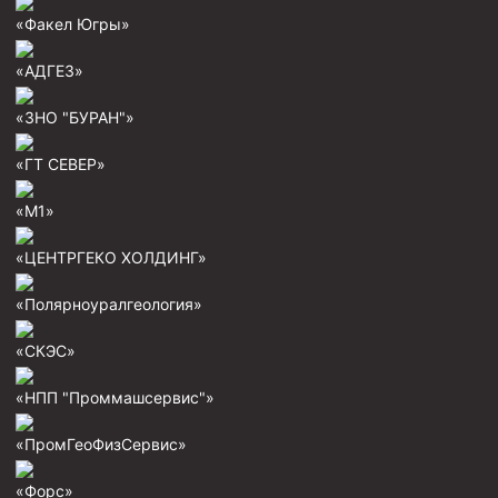
Скреперы механические
«Факел Югры»
Штанголовки
«АДГЕЗ»
Удочки ловильные
«ЗНО "БУРАН"»
Труболовки
«ГТ СЕВЕР»
Шламометаллоуловитель ШМУ
Обурочный комплекс ОК
«М1»
Фрезеры торцевые с фрезерующей воронкой и с
«ЦЕНТРГЕКО ХОЛДИНГ»
заводным зубом
Магнитные ловители
«Полярноуралгеология»
Фрезеры арбузообразные
«СКЭС»
Фрезеры стартово-оконные
«НПП "Проммашсервис"»
Печати свинцовые
«ПромГеоФизСервис»
Калибраторы расширители
Фрезеры Барракуда
«Форс»