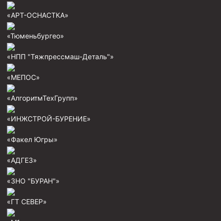
«АРТ-ОСНАСТКА»
«Тюменьбургео»
«НПП "Тяжпрессмаш-Деталь"»
«МЕПОС»
«АлгоритмТехГрупп»
«ИНЖСТРОЙ-БУРЕНИЕ»
«Факел Югры»
«АДГЕЗ»
«ЗНО "БУРАН"»
«ГТ СЕВЕР»