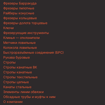
Фрезеры Барракуда
Фрезеры пилотные
Райберы конусные
Фрезеры кольцевые
Фрезеры-долота торцевые
Ключи
Фрезерующие инструменты
Клинья — отклонители
Метчики ловильные
Колокола ловильные
Быстроразъёмные соединения (БРС)
Рукава буровые
Стропы
Стропы канатные ВК
Стропы канатные
Стропы текстильные
Стропы цепные
Канаты стальные
Элементы линии обвязки
Обсадные трубы и муфты к ним
О компании