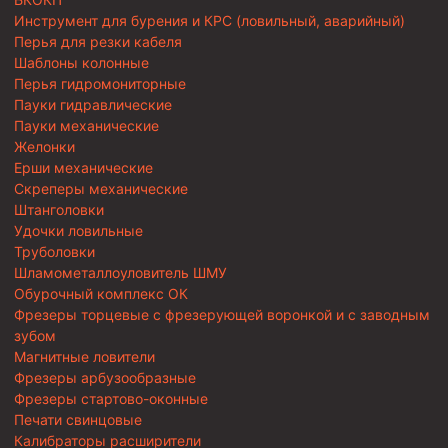
Инструмент для бурения и КРС (ловильный, аварийный)
Перья для резки кабеля
Шаблоны колонные
Перья гидромониторные
Пауки гидравлические
Пауки механические
Желонки
Ерши механические
Скреперы механические
Штанголовки
Удочки ловильные
Труболовки
Шламометаллоуловитель ШМУ
Обурочный комплекс ОК
Фрезеры торцевые с фрезерующей воронкой и с заводным
зубом
Магнитные ловители
Фрезеры арбузообразные
Фрезеры стартово-оконные
Печати свинцовые
Калибраторы расширители