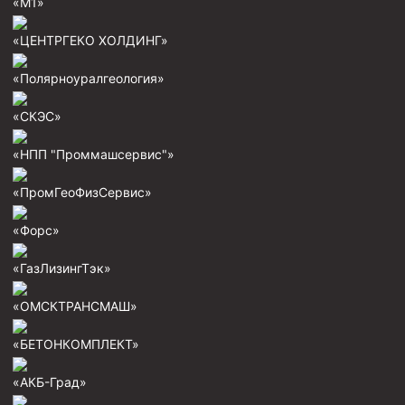
«М1»
«ЦЕНТРГЕКО ХОЛДИНГ»
«Полярноуралгеология»
«СКЭС»
«НПП "Проммашсервис"»
«ПромГеоФизСервис»
«Форс»
«ГазЛизингТэк»
«ОМСКТРАНСМАШ»
«БЕТОНКОМПЛЕКТ»
«АКБ-Град»