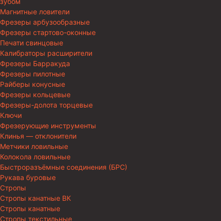
зубом
Магнитные ловители
Фрезеры арбузообразные
Фрезеры стартово-оконные
Печати свинцовые
Калибраторы расширители
Фрезеры Барракуда
Фрезеры пилотные
Райберы конусные
Фрезеры кольцевые
Фрезеры-долота торцевые
Ключи
Фрезерующие инструменты
Клинья — отклонители
Метчики ловильные
Колокола ловильные
Быстроразъёмные соединения (БРС)
Рукава буровые
Стропы
Стропы канатные ВК
Стропы канатные
Стропы текстильные