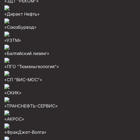
«ЗДТ "РЕКОМ"»
«Директ Нефть»
«СоюзБурвод»
«УЗТМ»
«Балтийский лизинг»
«ПГО "Тюменьгеология"»
«СП "ВИС-МОС"»
«СКИК»
«ТРАНСНЕФТЬ-СЕРВИС»
«АКРОС»
«ФракДжет-Волга»