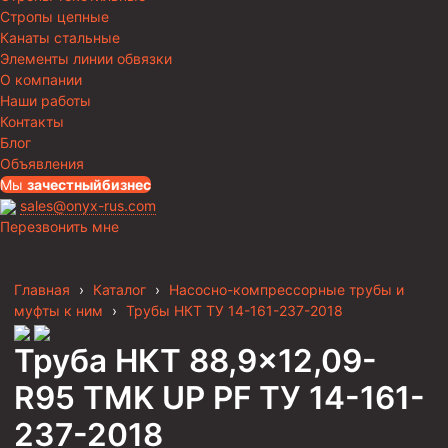
Стропы цепные
Канаты стальные
Элементы линии обвязки
О компании
Наши работы
Контакты
Блог
Объявления
Мы
за
честныйбизнес
sales@onyx-rus.com
Перезвонить мне
Главная
›
Каталог
›
Насосно-компрессорные трубы и
муфты к ним
›
Трубы НКТ ТУ 14-161-237-2018
Труба НКТ 88,9×12,09-
R95 TMK UP PF ТУ 14-161-
237-2018