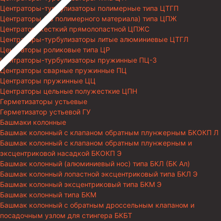
Центраторы-турбулизаторы полимерные типа ЦТГП
Центраторы (из полимерного материала) типа ЦПЖ
Центратор жесткий прямолопастной ЦПЖС
Центраторы-турбулизаторы литые алюминиевые ЦТГЛ
Центраторы роликовые типа ЦР
Центраторы-турбулизаторы пружинные ПЦ-3
Центраторы сварные пружинные ПЦ
Центраторы пружинные ЦЦ
Центраторы цельные полужесткие ЦПН
Герметизаторы устьевые
Герметизатор устьевой ГУ
Башмаки колонные
Башмак колонный с клапаном обратным плунжерным БКОКП Л
Башмак колонный с клапаном обратным плунжерным и
эксцентриковой насадкой БКОКП Э
Башмак колонный (алюминиевый нос) типа БКЛ (БК Ал)
Башмак колонный лопастной эксцентриковый типа БКЛ Э
Башмак колонный эксцентриковый типа БКМ Э
Башмак колонный типа БКМ
Башмак колонный с обратным дроссельным клапаном и
посадочным узлом для стингера БКБТ