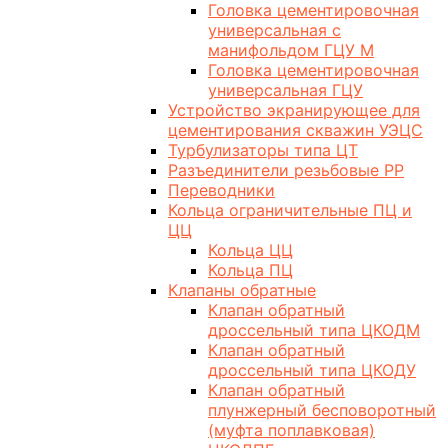
Головка цементировочная
универсальная с
манифольдом ГЦУ М
Головка цементировочная
универсальная ГЦУ
Устройство экранирующее для
цементирования скважин УЭЦС
Турбулизаторы типа ЦТ
Разъединители резьбовые РР
Переводники
Кольца ограничительные ПЦ и
ЦЦ
Кольца ЦЦ
Кольца ПЦ
Клапаны обратные
Клапан обратный
дроссельный типа ЦКОДМ
Клапан обратный
дроссельный типа ЦКОДУ
Клапан обратный
плунжерный бесповоротный
(муфта поплавковая)