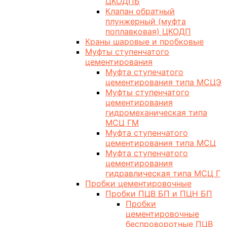
ЦКОДПБ
Клапан обратный
плунжерный (муфта
поплавковая) ЦКОДП
Краны шаровые и пробковые
Муфты ступенчатого
цементирования
Муфта ступечатого
цементирования типа МСЦЭ
Муфты ступенчатого
цементирования
гидромеханическая типа
МСЦ ГМ
Муфта ступенчатого
цементирования типа МСЦ
Муфта ступенчатого
цементирования
гидравлическая типа МСЦ Г
Пробки цементировочные
Пробки ПЦВ БП и ПЦН БП
Пробки
цементировочные
беспроворотные ПЦВ