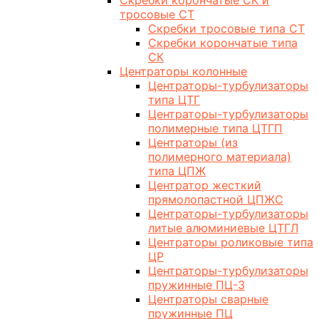
Скребки корончатые СК и
тросовые СТ
Скребки тросовые типа СТ
Скребки корончатые типа
СК
Центраторы колонные
Центраторы-турбулизаторы
типа ЦТГ
Центраторы-турбулизаторы
полимерные типа ЦТГП
Центраторы (из
полимерного материала)
типа ЦПЖ
Центратор жесткий
прямолопастной ЦПЖС
Центраторы-турбулизаторы
литые алюминиевые ЦТГЛ
Центраторы роликовые типа
ЦР
Центраторы-турбулизаторы
пружинные ПЦ-3
Центраторы сварные
пружинные ПЦ