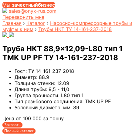
Мы
за
честныйбизнес
sales@onyx-rus.com
Перезвонить мне
Главная
›
Каталог
›
Насосно-компрессорные трубы и
муфты к ним
›
Трубы НКТ ТУ 14-161-237-2018
Труба НКТ 88,9×12,09-L80 тип 1
TMK UP PF ТУ 14-161-237-2018
Гост:
ТУ 14-161-237-2018
Диаметр:
88.9
Толщина стенки:
12.09
Длина трубы:
9,5 - 11,0
Группа прочности:
L80 тип 1
Тип резьбового соединения:
TMK UP PF
Условный диаметр, мм:
89
Цена от
100 000
за тонну
Заказать
Полный каталог