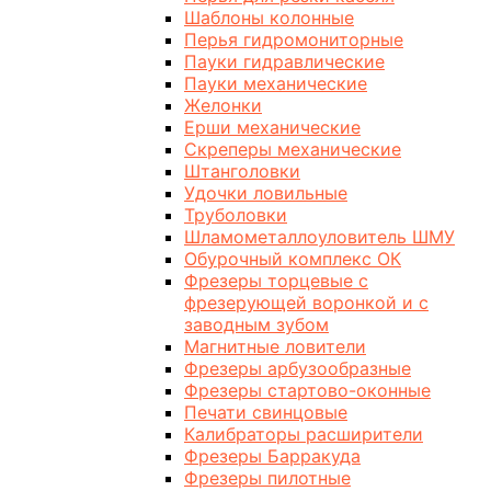
Шаблоны колонные
Перья гидромониторные
Пауки гидравлические
Пауки механические
Желонки
Ерши механические
Скреперы механические
Штанголовки
Удочки ловильные
Труболовки
Шламометаллоуловитель ШМУ
Обурочный комплекс ОК
Фрезеры торцевые с
фрезерующей воронкой и с
заводным зубом
Магнитные ловители
Фрезеры арбузообразные
Фрезеры стартово-оконные
Печати свинцовые
Калибраторы расширители
Фрезеры Барракуда
Фрезеры пилотные