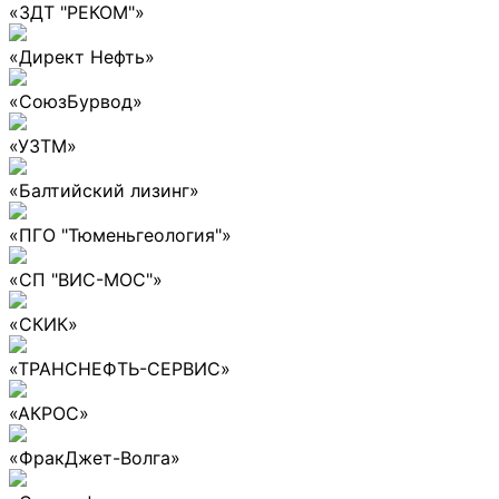
«ЗДТ "РЕКОМ"»
«Директ Нефть»
«СоюзБурвод»
«УЗТМ»
«Балтийский лизинг»
«ПГО "Тюменьгеология"»
«СП "ВИС-МОС"»
«СКИК»
«ТРАНСНЕФТЬ-СЕРВИС»
«АКРОС»
«ФракДжет-Волга»