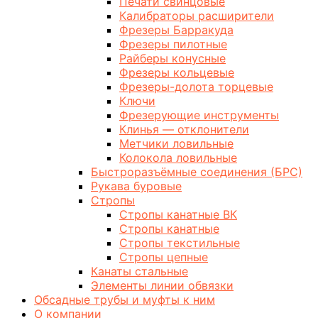
Печати свинцовые
Калибраторы расширители
Фрезеры Барракуда
Фрезеры пилотные
Райберы конусные
Фрезеры кольцевые
Фрезеры-долота торцевые
Ключи
Фрезерующие инструменты
Клинья — отклонители
Метчики ловильные
Колокола ловильные
Быстроразъёмные соединения (БРС)
Рукава буровые
Стропы
Стропы канатные ВК
Стропы канатные
Стропы текстильные
Стропы цепные
Канаты стальные
Элементы линии обвязки
Обсадные трубы и муфты к ним
О компании