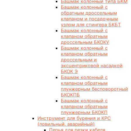
Башмак колонный типа БКМ
Башмак колонный с
обратным дроссельным
клапаном и посадочным
узлом для стингера БКБТ
Башмак колонный с
клапаном обратным
дроссельным БКОКУ
Башмак колонный с
клапаном обратным
дроссельным и
эксцентриковой насадкой
БКОК Э
Башмак колонный с
клапаном обратным
плунжерным бесповоротный
БКОКПБ
Башмак колонный с
клапаном обратным
плунжерным БКОКП
Инструмент для бурения и КРС
(ловильный, аварийный)
Перья для резки кабеля