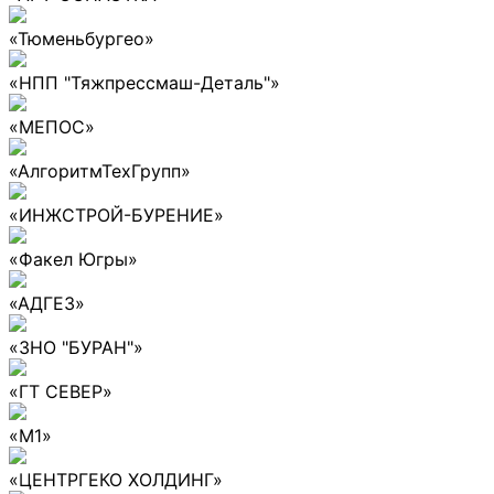
«Тюменьбургео»
«НПП "Тяжпрессмаш-Деталь"»
«МЕПОС»
«АлгоритмТехГрупп»
«ИНЖСТРОЙ-БУРЕНИЕ»
«Факел Югры»
«АДГЕЗ»
«ЗНО "БУРАН"»
«ГТ СЕВЕР»
«М1»
«ЦЕНТРГЕКО ХОЛДИНГ»