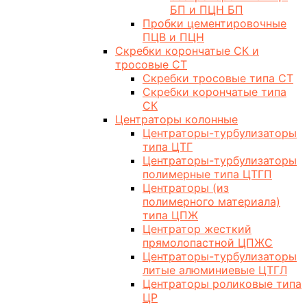
БП и ПЦН БП
Пробки цементировочные
ПЦВ и ПЦН
Скребки корончатые СК и
тросовые СТ
Скребки тросовые типа СТ
Скребки корончатые типа
СК
Центраторы колонные
Центраторы-турбулизаторы
типа ЦТГ
Центраторы-турбулизаторы
полимерные типа ЦТГП
Центраторы (из
полимерного материала)
типа ЦПЖ
Центратор жесткий
прямолопастной ЦПЖС
Центраторы-турбулизаторы
литые алюминиевые ЦТГЛ
Центраторы роликовые типа
ЦР