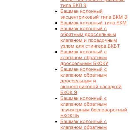
типа БКЛ Э
Башмак колонный
эксцентриковый типа БКМ Э
Башмак колонный типа БКМ
Башмак колонный с
обратным дроссельным
клапаном и посадочным
узлом для стингера БКБТ
Башмак колонный с
клапаном обратным
дроссельным БКОКУ
Башмак колонный с
клапаном обратным
дроссельным и
эксцентриковой насадкой
БКОК Э
Башмак колонный с
клапаном обратным
плунжерным бесповоротный
БКОКПБ
Башмак колонный с
клапаном обратным