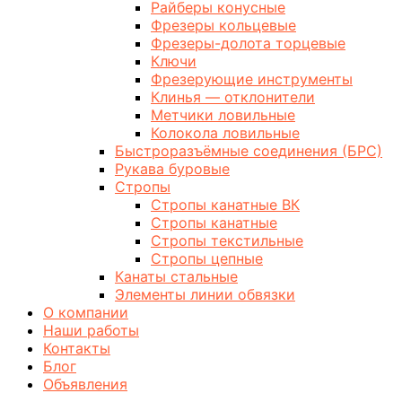
Райберы конусные
Фрезеры кольцевые
Фрезеры-долота торцевые
Ключи
Фрезерующие инструменты
Клинья — отклонители
Метчики ловильные
Колокола ловильные
Быстроразъёмные соединения (БРС)
Рукава буровые
Стропы
Стропы канатные ВК
Стропы канатные
Стропы текстильные
Стропы цепные
Канаты стальные
Элементы линии обвязки
О компании
Наши работы
Контакты
Блог
Объявления