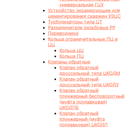
универсальная ГЦУ
Устройство экранирующее для
цементирования скважин УЭЦС
Турбулизаторы типа ЦТ
Разъединители резьбовые РР
Переводники
Кольца ограничительные ПЦ и
ЦЦ
Кольца ЦЦ
Кольца ПЦ
Клапаны обратные
Клапан обратный
дроссельный типа ЦКОДМ
Клапан обратный
дроссельный типа ЦКОДУ
Клапан обратный
плунжерный бесповоротный
(муфта поплавковая)
ЦКОДПБ
Клапан обратный
плунжерный (муфта
поплавковая) ЦКОДП