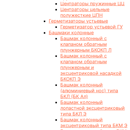
Центраторы пружинные ЦЦ
Центраторы цельные
полужесткие ЦПН
Герметизаторы устьевые
Герметизатор устьевой ГУ
Башмаки колонные
Башмак колонный с
клапаном обратным
плунжерным БКОКП Л
Башмак колонный с
клапаном обратным
плунжерным и
эксцентриковой насадкой
БКОКП Э
Башмак колонный
(алюминиевый нос) типа
БКЛ (БК Ал)
Башмак колонный
лопастной эксцентриковый
типа БКЛ Э
Башмак колонный
эксцентриковый типа БКМ Э