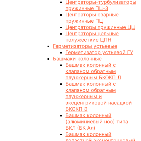
Центраторы-турбулизаторы
пружинные ПЦ-3
Центраторы сварные
пружинные ПЦ
Центраторы пружинные ЦЦ
Центраторы цельные
полужесткие ЦПН
Герметизаторы устьевые
Герметизатор устьевой ГУ
Башмаки колонные
Башмак колонный с
клапаном обратным
плунжерным БКОКП Л
Башмак колонный с
клапаном обратным
плунжерным и
эксцентриковой насадкой
БКОКП Э
Башмак колонный
(алюминиевый нос) типа
БКЛ (БК Ал)
Башмак колонный
лопастной эксцентриковый