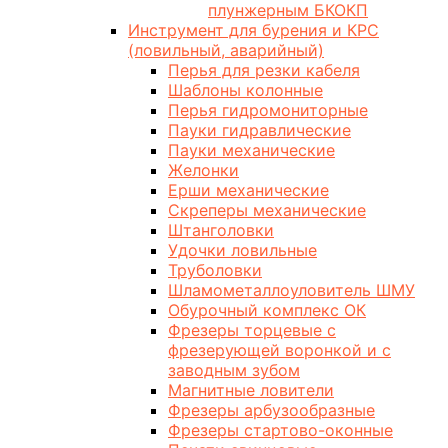
плунжерным БКОКП
Инструмент для бурения и КРС
(ловильный, аварийный)
Перья для резки кабеля
Шаблоны колонные
Перья гидромониторные
Пауки гидравлические
Пауки механические
Желонки
Ерши механические
Скреперы механические
Штанголовки
Удочки ловильные
Труболовки
Шламометаллоуловитель ШМУ
Обурочный комплекс ОК
Фрезеры торцевые с
фрезерующей воронкой и с
заводным зубом
Магнитные ловители
Фрезеры арбузообразные
Фрезеры стартово-оконные