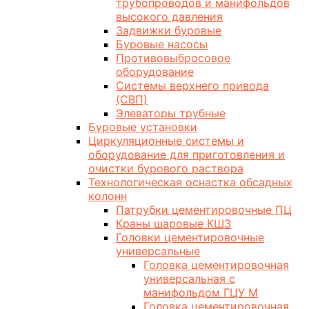
трубопроводов и манифольдов
высокого давления
Задвижки буровые
Буровые насосы
Противовыбросовое
оборудование
Системы верхнего привода
(СВП)
Элеваторы трубные
Буровые установки
Циркуляционные системы и
оборудование для приготовления и
очистки бурового раствора
Технологическая оснастка обсадных
колонн
Патрубки цементировочные ПЦ
Краны шаровые КШЗ
Головки цементировочные
универсальные
Головка цементировочная
универсальная с
манифольдом ГЦУ М
Головка цементировочная