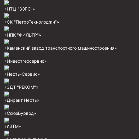
Муфта ОТТГ 146
«НТЦ "ЗЭРС"»
Муфта ОТТГ 127
«СК "ПетроТехнолоджи"»
Муфта ОТТГ 114
«НПК "ФИЛЬТР"»
Буровое оборудование
«Каменский завод транспортного машиностроения»
Фонтанная и запорная арматура
Оборудование для трубопроводов и манифольдов
«Инвестгеосервис»
высокого давления
«Нефть-Сервис»
Задвижки буровые
Буровые насосы
«ЗДТ "РЕКОМ"»
Противовыбросовое оборудование
«Директ Нефть»
Системы верхнего привода (СВП)
«СоюзБурвод»
Элеваторы трубные
«УЗТМ»
Буровые установки