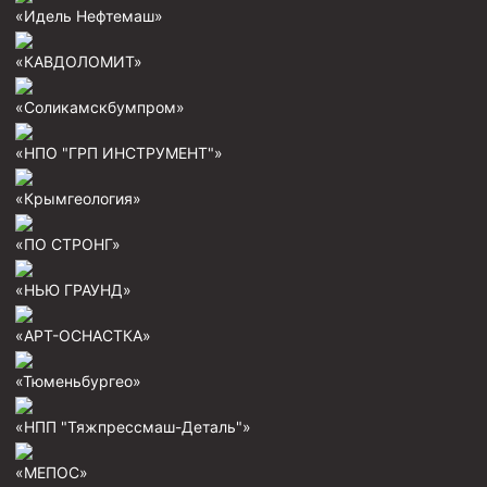
«Идель Нефтемаш»
Пробки цементировочные
«КАВДОЛОМИТ»
Скребки корончатые СК и тросовые СТ
Центраторы колонные
«Соликамскбумпром»
Герметизаторы устьевые
«НПО "ГРП ИНСТРУМЕНТ"»
Башмаки колонные
«Крымгеология»
Инструмент для бурения и КРС (ловильный, аварийный)
«ПО СТРОНГ»
Перья для резки кабеля
«НЬЮ ГРАУНД»
Шаблоны колонные
Перья гидромониторные
«АРТ-ОСНАСТКА»
Пауки гидравлические
«Тюменьбургео»
Пауки механические
«НПП "Тяжпрессмаш-Деталь"»
Желонки
«МЕПОС»
Ерши механические