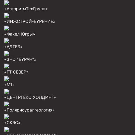
Скреперы механические
«АлгоритмТехГрупп»
Штанголовки
«ИНЖСТРОЙ-БУРЕНИЕ»
Удочки ловильные
«Факел Югры»
Труболовки
Шламометаллоуловитель ШМУ
«АДГЕЗ»
Обурочный комплекс ОК
«ЗНО "БУРАН"»
Фрезеры торцевые с фрезерующей воронкой и с
«ГТ СЕВЕР»
заводным зубом
Магнитные ловители
«М1»
Фрезеры арбузообразные
«ЦЕНТРГЕКО ХОЛДИНГ»
Фрезеры стартово-оконные
«Полярноуралгеология»
Печати свинцовые
Калибраторы расширители
«СКЭС»
Фрезеры Барракуда