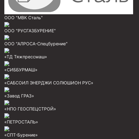
Муфта ОТТМ 146
ООО "МВК Сталь"
Муфта БТС 324
ООО "РУСГАЗБУРЕНИЕ"
Муфта БТС 245
Муфта БТС 178
ООО "АЛРОСА-Спецбурение"
Муфта БТС 168
«ТД Тяжпрессмаш»
Муфта ОТТМ 127
«СИББУРМАШ»
Муфта БТС 146
Муфта ОТТМ 245
«САБСОИЛ ЭНЕРДЖИ СОЛЮШИОН РУС»
Муфта ОТТМ 324
«Завод ГРАЗ»
Муфта ОТТМ 178
«НПО ГЕОСПЕЦСТРОЙ»
Муфта ОТТМ 168
«ПЕТРОСТАЛЬ»
Муфта ОТТМ 114
Муфта ОТТГ 168
«СПТ-Бурение»