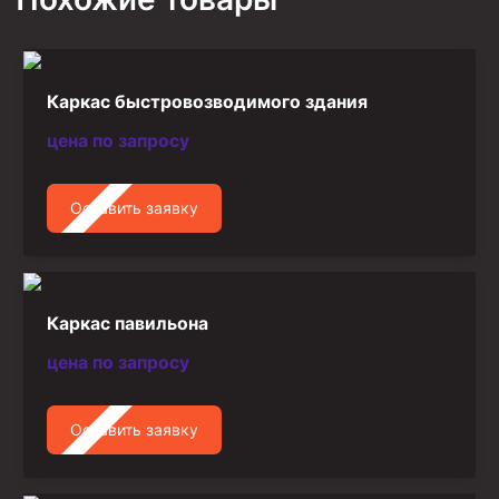
Стропы канатные
Стропы текстильные
Стропы цепные
Каркас быстровозводимого здания
Канаты стальные
цена по запросу
Элементы линии обвязки
Оставить заявку
Каркас павильона
цена по запросу
Оставить заявку