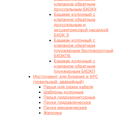
клапаном обратным
дроссельным БКОКУ
Башмак колонный с
клапаном обратным
дроссельным и
эксцентриковой насадкой
БКОК Э
Башмак колонный с
клапаном обратным
плунжерным бесповоротный
БКОКПБ
Башмак колонный с
клапаном обратным
плунжерным БКОКП
Инструмент для бурения и КРС
(ловильный, аварийный)
Перья для резки кабеля
Шаблоны колонные
Перья гидромониторные
Пауки гидравлические
Пауки механические
Желонки