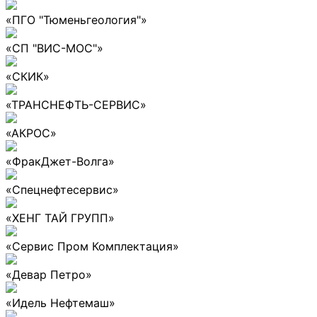
«ПГО "Тюменьгеология"»
«СП "ВИС-МОС"»
«СКИК»
«ТРАНСНЕФТЬ-СЕРВИС»
«АКРОС»
«ФракДжет-Волга»
«Спецнефтесервис»
«ХЕНГ ТАЙ ГРУПП»
«Сервис Пром Комплектация»
«Девар Петро»
«Идель Нефтемаш»