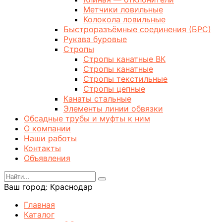
Метчики ловильные
Колокола ловильные
Быстроразъёмные соединения (БРС)
Рукава буровые
Стропы
Стропы канатные ВК
Стропы канатные
Стропы текстильные
Стропы цепные
Канаты стальные
Элементы линии обвязки
Обсадные трубы и муфты к ним
О компании
Наши работы
Контакты
Объявления
Ваш город:
Краснодар
Главная
Каталог