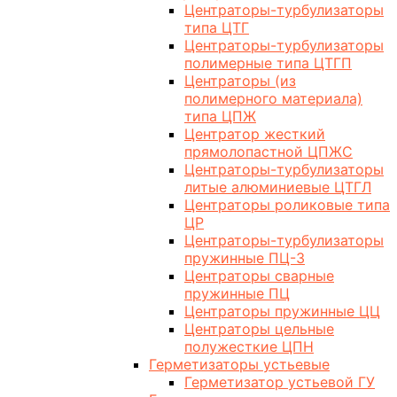
Центраторы-турбулизаторы
типа ЦТГ
Центраторы-турбулизаторы
полимерные типа ЦТГП
Центраторы (из
полимерного материала)
типа ЦПЖ
Центратор жесткий
прямолопастной ЦПЖС
Центраторы-турбулизаторы
литые алюминиевые ЦТГЛ
Центраторы роликовые типа
ЦР
Центраторы-турбулизаторы
пружинные ПЦ-3
Центраторы сварные
пружинные ПЦ
Центраторы пружинные ЦЦ
Центраторы цельные
полужесткие ЦПН
Герметизаторы устьевые
Герметизатор устьевой ГУ