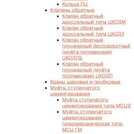
Кольца ПЦ
Клапаны обратные
Клапан обратный
дроссельный типа ЦКОДМ
Клапан обратный
дроссельный типа ЦКОДУ
Клапан обратный
плунжерный бесповоротный
(муфта поплавковая)
ЦКОДПБ
Клапан обратный
плунжерный (муфта
поплавковая) ЦКОДП
Краны шаровые и пробковые
Муфты ступенчатого
цементирования
Муфта ступечатого
цементирования типа МСЦЭ
Муфты ступенчатого
цементирования
гидромеханическая типа
МСЦ ГМ