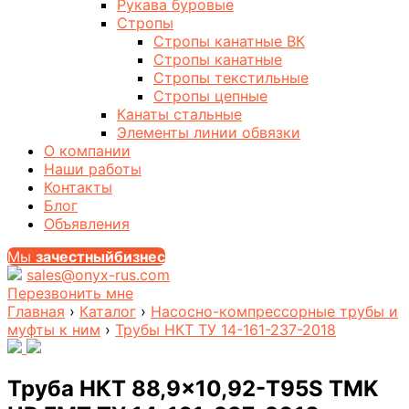
Рукава буровые
Стропы
Стропы канатные ВК
Стропы канатные
Стропы текстильные
Стропы цепные
Канаты стальные
Элементы линии обвязки
О компании
Наши работы
Контакты
Блог
Объявления
Мы
за
честныйбизнес
sales@onyx-rus.com
Перезвонить мне
Главная
›
Каталог
›
Насосно-компрессорные трубы и
муфты к ним
›
Трубы НКТ ТУ 14-161-237-2018
Труба НКТ 88,9×10,92-T95S TMK