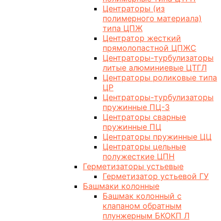
Центраторы (из
полимерного материала)
типа ЦПЖ
Центратор жесткий
прямолопастной ЦПЖС
Центраторы-турбулизаторы
литые алюминиевые ЦТГЛ
Центраторы роликовые типа
ЦР
Центраторы-турбулизаторы
пружинные ПЦ-3
Центраторы сварные
пружинные ПЦ
Центраторы пружинные ЦЦ
Центраторы цельные
полужесткие ЦПН
Герметизаторы устьевые
Герметизатор устьевой ГУ
Башмаки колонные
Башмак колонный с
клапаном обратным
плунжерным БКОКП Л