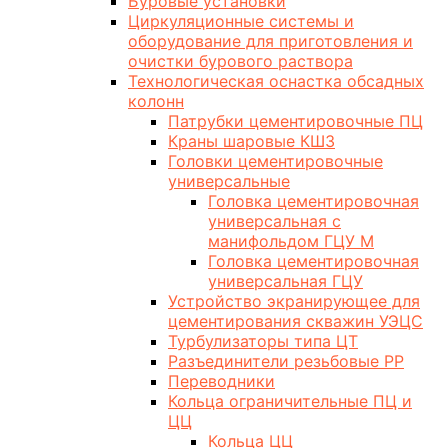
Буровые установки
Циркуляционные системы и
оборудование для приготовления и
очистки бурового раствора
Технологическая оснастка обсадных
колонн
Патрубки цементировочные ПЦ
Краны шаровые КШЗ
Головки цементировочные
универсальные
Головка цементировочная
универсальная с
манифольдом ГЦУ М
Головка цементировочная
универсальная ГЦУ
Устройство экранирующее для
цементирования скважин УЭЦС
Турбулизаторы типа ЦТ
Разъединители резьбовые РР
Переводники
Кольца ограничительные ПЦ и
ЦЦ
Кольца ЦЦ