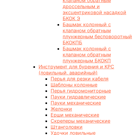
клапаном обратным
дроссельным и
эксцентриковой насадкой
БКОК Э
Башмак колонный с
клапаном обратным
плунжерным бесповоротный
БКОКПБ
Башмак колонный с
клапаном обратным
плунжерным БКОКП
Инструмент для бурения и КРС
(ловильный, аварийный)
Перья для резки кабеля
Шаблоны колонные
Перья гидромониторные
Пауки гидравлические
Пауки механические
Желонки
Ерши механические
Скреперы механические
Штанголовки
Удочки ловильные