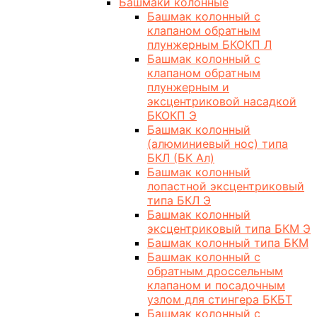
Башмаки колонные
Башмак колонный с
клапаном обратным
плунжерным БКОКП Л
Башмак колонный с
клапаном обратным
плунжерным и
эксцентриковой насадкой
БКОКП Э
Башмак колонный
(алюминиевый нос) типа
БКЛ (БК Ал)
Башмак колонный
лопастной эксцентриковый
типа БКЛ Э
Башмак колонный
эксцентриковый типа БКМ Э
Башмак колонный типа БКМ
Башмак колонный с
обратным дроссельным
клапаном и посадочным
узлом для стингера БКБТ
Башмак колонный с