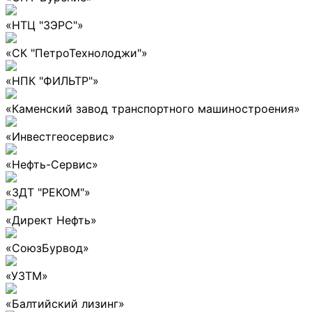
«НТЦ "ЗЭРС"»
«СК "ПетроТехнолоджи"»
«НПК "ФИЛЬТР"»
«Каменский завод транспортного машиностроения»
«Инвестгеосервис»
«Нефть-Сервис»
«ЗДТ "РЕКОМ"»
«Директ Нефть»
«СоюзБурвод»
«УЗТМ»
«Балтийский лизинг»