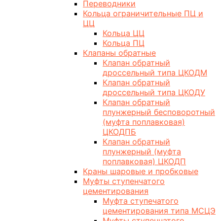
Переводники
Кольца ограничительные ПЦ и
ЦЦ
Кольца ЦЦ
Кольца ПЦ
Клапаны обратные
Клапан обратный
дроссельный типа ЦКОДМ
Клапан обратный
дроссельный типа ЦКОДУ
Клапан обратный
плунжерный бесповоротный
(муфта поплавковая)
ЦКОДПБ
Клапан обратный
плунжерный (муфта
поплавковая) ЦКОДП
Краны шаровые и пробковые
Муфты ступенчатого
цементирования
Муфта ступечатого
цементирования типа МСЦЭ
Муфты ступенчатого