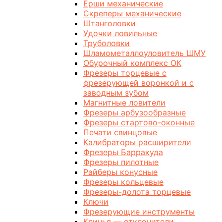
Ерши механические
Скреперы механические
Штанголовки
Удочки ловильные
Труболовки
Шламометаллоуловитель ШМУ
Обурочный комплекс ОК
Фрезеры торцевые с
фрезерующей воронкой и с
заводным зубом
Магнитные ловители
Фрезеры арбузообразные
Фрезеры стартово-оконные
Печати свинцовые
Калибраторы расширители
Фрезеры Барракуда
Фрезеры пилотные
Райберы конусные
Фрезеры кольцевые
Фрезеры-долота торцевые
Ключи
Фрезерующие инструменты
Клинья — отклонители