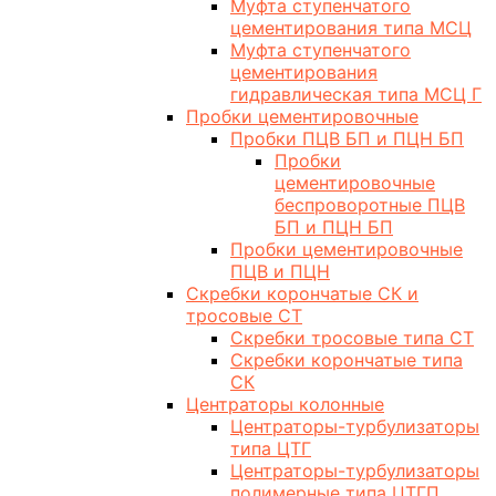
Муфта ступенчатого
цементирования типа МСЦ
Муфта ступенчатого
цементирования
гидравлическая типа МСЦ Г
Пробки цементировочные
Пробки ПЦВ БП и ПЦН БП
Пробки
цементировочные
беспроворотные ПЦВ
БП и ПЦН БП
Пробки цементировочные
ПЦВ и ПЦН
Скребки корончатые СК и
тросовые СТ
Скребки тросовые типа СТ
Скребки корончатые типа
СК
Центраторы колонные
Центраторы-турбулизаторы
типа ЦТГ
Центраторы-турбулизаторы
полимерные типа ЦТГП