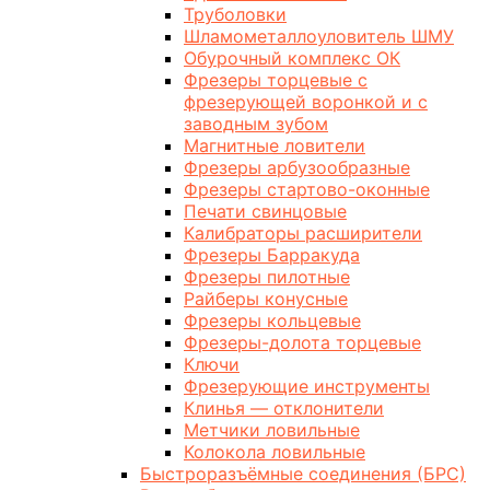
Труболовки
Шламометаллоуловитель ШМУ
Обурочный комплекс ОК
Фрезеры торцевые с
фрезерующей воронкой и с
заводным зубом
Магнитные ловители
Фрезеры арбузообразные
Фрезеры стартово-оконные
Печати свинцовые
Калибраторы расширители
Фрезеры Барракуда
Фрезеры пилотные
Райберы конусные
Фрезеры кольцевые
Фрезеры-долота торцевые
Ключи
Фрезерующие инструменты
Клинья — отклонители
Метчики ловильные
Колокола ловильные
Быстроразъёмные соединения (БРС)