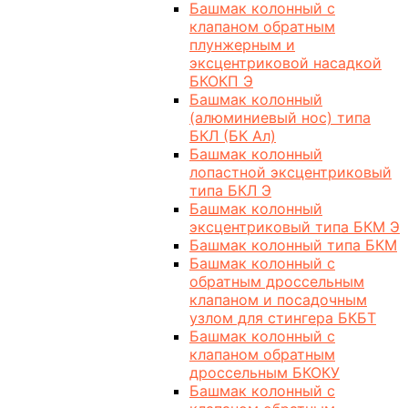
Башмак колонный с
клапаном обратным
плунжерным и
эксцентриковой насадкой
БКОКП Э
Башмак колонный
(алюминиевый нос) типа
БКЛ (БК Ал)
Башмак колонный
лопастной эксцентриковый
типа БКЛ Э
Башмак колонный
эксцентриковый типа БКМ Э
Башмак колонный типа БКМ
Башмак колонный с
обратным дроссельным
клапаном и посадочным
узлом для стингера БКБТ
Башмак колонный с
клапаном обратным
дроссельным БКОКУ
Башмак колонный с