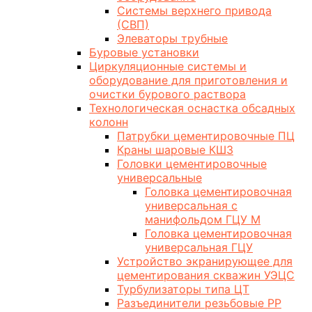
Системы верхнего привода
(СВП)
Элеваторы трубные
Буровые установки
Циркуляционные системы и
оборудование для приготовления и
очистки бурового раствора
Технологическая оснастка обсадных
колонн
Патрубки цементировочные ПЦ
Краны шаровые КШЗ
Головки цементировочные
универсальные
Головка цементировочная
универсальная с
манифольдом ГЦУ М
Головка цементировочная
универсальная ГЦУ
Устройство экранирующее для
цементирования скважин УЭЦС
Турбулизаторы типа ЦТ
Разъединители резьбовые РР