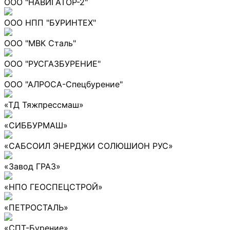
ООО "НАВИГАТОР-2"
ООО НПП "БУРИНТЕХ"
ООО "МВК Сталь"
ООО "РУСГАЗБУРЕНИЕ"
ООО "АЛРОСА-Спецбурение"
«ТД Тяжпрессмаш»
«СИББУРМАШ»
«САБСОИЛ ЭНЕРДЖИ СОЛЮШИОН РУС»
«Завод ГРАЗ»
«НПО ГЕОСПЕЦСТРОЙ»
«ПЕТРОСТАЛЬ»
«СПТ-Бурение»