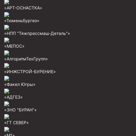
Пробки цементировочные
«АРТ-ОСНАСТКА»
Скребки корончатые СК и тросовые СТ
«Тюменьбургео»
Центраторы колонные
«НПП "Тяжпрессмаш-Деталь"»
Герметизаторы устьевые
«МЕПОС»
Башмаки колонные
«АлгоритмТехГрупп»
Инструмент для бурения и КРС (ловильный, аварийный)
Перья для резки кабеля
«ИНЖСТРОЙ-БУРЕНИЕ»
Шаблоны колонные
«Факел Югры»
Перья гидромониторные
«АДГЕЗ»
Пауки гидравлические
«ЗНО "БУРАН"»
Пауки механические
Желонки
«ГТ СЕВЕР»
Ерши механические
«М1»