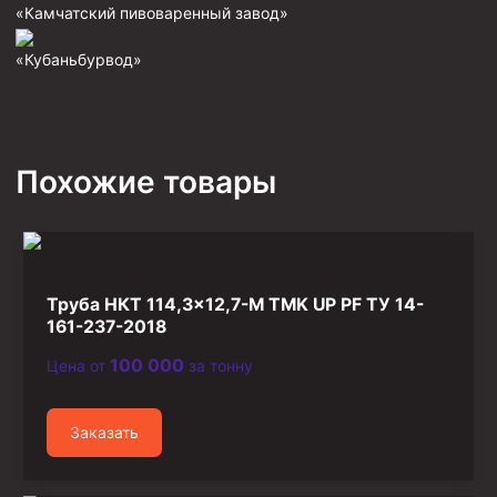
«Камчатский пивоваренный завод»
Фрезеры пилотные
«Кубаньбурвод»
Райберы конусные
Фрезеры кольцевые
Фрезеры-долота торцевые
Похожие товары
Ключи
Фрезерующие инструменты
Клинья — отклонители
Метчики ловильные
Труба НКТ 114,3×12,7-М TMK UP PF ТУ 14-
Колокола ловильные
161-237-2018
100 000
Цена от
за тонну
Быстроразъёмные соединения (БРС)
Рукава буровые
Заказать
Стропы
Стропы канатные ВК