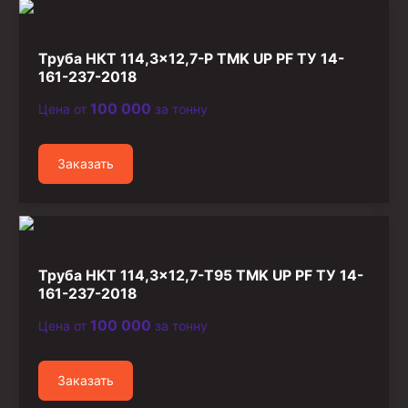
Стропы канатные
Стропы текстильные
Труба НКТ 114,3×12,7-Р TMK UP PF ТУ 14-
Стропы цепные
161-237-2018
100 000
Цена от
за тонну
Канаты стальные
Элементы линии обвязки
Заказать
Труба НКТ 114,3×12,7-Т95 TMK UP PF ТУ 14-
161-237-2018
100 000
Цена от
за тонну
Заказать