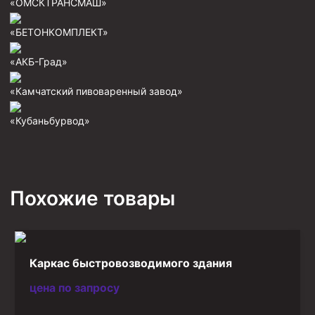
«ОМСКТРАНСМАШ»
Фрезеры пилотные
«БЕТОНКОМПЛЕКТ»
Райберы конусные
«АКБ-Град»
Фрезеры кольцевые
Фрезеры-долота торцевые
«Камчатский пивоваренный завод»
Ключи
«Кубаньбурвод»
Фрезерующие инструменты
Клинья — отклонители
Метчики ловильные
Похожие товары
Колокола ловильные
Быстроразъёмные соединения (БРС)
Рукава буровые
Каркас быстровозводимого здания
Стропы
цена по запросу
Стропы канатные ВК