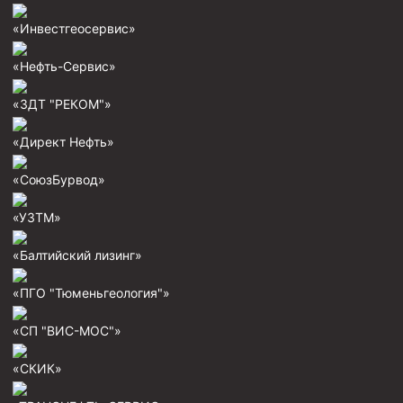
Муфта ОТТГ 146
«Инвестгеосервис»
Муфта ОТТГ 127
«Нефть-Сервис»
Муфта ОТТГ 114
«ЗДТ "РЕКОМ"»
Буровое оборудование
«Директ Нефть»
Фонтанная и запорная арматура
Оборудование для трубопроводов и манифольдов
«СоюзБурвод»
высокого давления
«УЗТМ»
Задвижки буровые
Буровые насосы
«Балтийский лизинг»
Противовыбросовое оборудование
«ПГО "Тюменьгеология"»
Системы верхнего привода (СВП)
«СП "ВИС-МОС"»
Элеваторы трубные
«СКИК»
Буровые установки