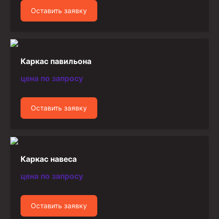
Стропы канатные
Оставить заявку
Стропы текстильные
Стропы цепные
Канаты стальные
Каркас павильона
Элементы линии обвязки
цена по запросу
Оставить заявку
Каркас навеса
цена по запросу
Оставить заявку