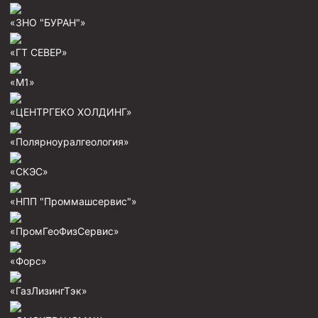
Скреперы механические
«ЗНО "БУРАН"»
Штанголовки
«ГТ СЕВЕР»
Удочки ловильные
«М1»
Труболовки
Шламометаллоуловитель ШМУ
«ЦЕНТРГЕКО ХОЛДИНГ»
Обурочный комплекс ОК
«Полярноуралгеология»
Фрезеры торцевые с фрезерующей воронкой и с
заводным зубом
«СКЭС»
Магнитные ловители
«НПП "Проммашсервис"»
Фрезеры арбузообразные
«ПромГеоФизСервис»
Фрезеры стартово-оконные
«Форс»
Печати свинцовые
Калибраторы расширители
«ГазЛизингТэк»
Фрезеры Барракуда