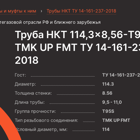
ы и муфты к ним
›
Трубы НКТ ТУ 14-161-237-2018
тегазовой отрасли РФ и ближнего зарубежья
Труба НКТ 114,3×8,56-T
TMK UP FMT ТУ 14-161-2
2018
Гост:
ТУ 14-161-237-
Диаметр:
114.3
Толщина стенки:
8.56
Длина трубы:
9,5 - 11,0
Группа прочности:
T95S
Тип резьбового соединения:
TMK UP FMT
Условный диаметр, мм:
114