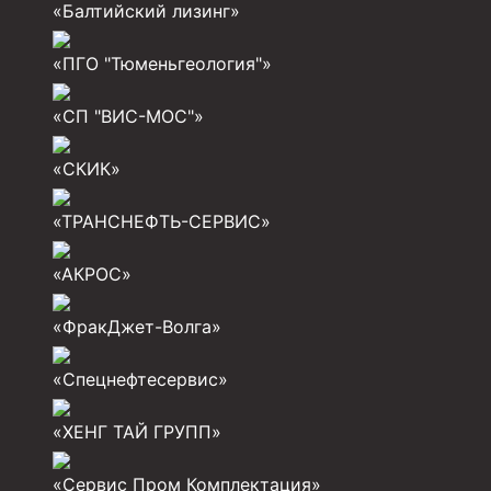
«Балтийский лизинг»
Муфта ОТТМ 324
«ПГО "Тюменьгеология"»
Муфта ОТТМ 178
«СП "ВИС-МОС"»
Муфта ОТТМ 168
Муфта ОТТМ 114
«СКИК»
Муфта ОТТГ 168
«ТРАНСНЕФТЬ-СЕРВИС»
Муфта ОТТГ 146
«АКРОС»
Муфта ОТТГ 127
Муфта ОТТГ 114
«ФракДжет-Волга»
Буровое оборудование
«Спецнефтесервис»
Фонтанная и запорная арматура
«ХЕНГ ТАЙ ГРУПП»
Оборудование для трубопроводов и манифольд
«Сервис Пром Комплектация»