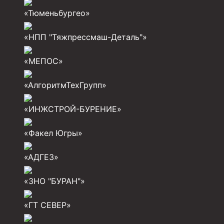
«Тюменьбургео»
Разъединители резьбовые РР
«НПП "Тяжпрессмаш-Деталь"»
Переводники
Кольца ограничительные ПЦ и ЦЦ
«МЕПОС»
Клапаны обратные
«АлгоритмТехГрупп»
Краны шаровые и пробковые
«ИНЖСТРОЙ-БУРЕНИЕ»
Муфты ступенчатого цементирования
Пробки цементировочные
«Факел Югры»
Скребки корончатые СК и тросовые СТ
«АДГЕЗ»
Центраторы колонные
«ЗНО "БУРАН"»
Герметизаторы устьевые
«ГТ СЕВЕР»
Башмаки колонные