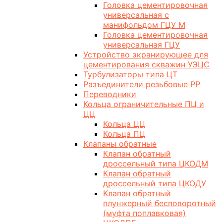
Головка цементировочная
универсальная с
манифольдом ГЦУ М
Головка цементировочная
универсальная ГЦУ
Устройство экранирующее для
цементирования скважин УЭЦС
Турбулизаторы типа ЦТ
Разъединители резьбовые РР
Переводники
Кольца ограничительные ПЦ и
ЦЦ
Кольца ЦЦ
Кольца ПЦ
Клапаны обратные
Клапан обратный
дроссельный типа ЦКОДМ
Клапан обратный
дроссельный типа ЦКОДУ
Клапан обратный
плунжерный бесповоротный
(муфта поплавковая)