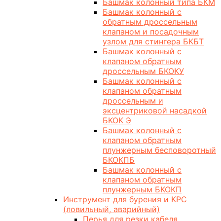
Башмак колонный типа БКМ
Башмак колонный с
обратным дроссельным
клапаном и посадочным
узлом для стингера БКБТ
Башмак колонный с
клапаном обратным
дроссельным БКОКУ
Башмак колонный с
клапаном обратным
дроссельным и
эксцентриковой насадкой
БКОК Э
Башмак колонный с
клапаном обратным
плунжерным бесповоротный
БКОКПБ
Башмак колонный с
клапаном обратным
плунжерным БКОКП
Инструмент для бурения и КРС
(ловильный, аварийный)
Перья для резки кабеля