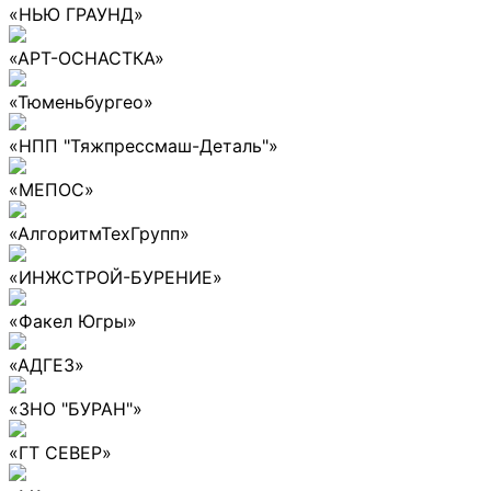
«НЬЮ ГРАУНД»
«АРТ-ОСНАСТКА»
«Тюменьбургео»
«НПП "Тяжпрессмаш-Деталь"»
«МЕПОС»
«АлгоритмТехГрупп»
«ИНЖСТРОЙ-БУРЕНИЕ»
«Факел Югры»
«АДГЕЗ»
«ЗНО "БУРАН"»
«ГТ СЕВЕР»