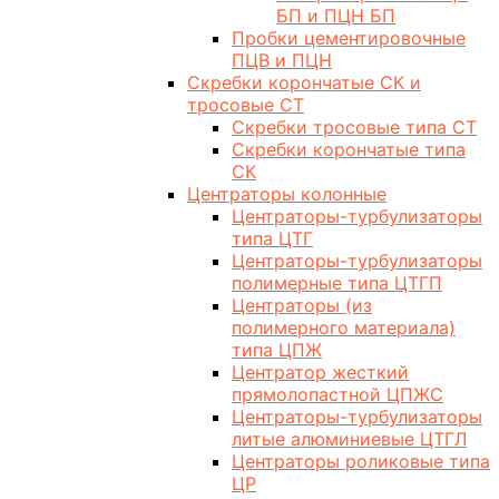
БП и ПЦН БП
Пробки цементировочные
ПЦВ и ПЦН
Скребки корончатые СК и
тросовые СТ
Скребки тросовые типа СТ
Скребки корончатые типа
СК
Центраторы колонные
Центраторы-турбулизаторы
типа ЦТГ
Центраторы-турбулизаторы
полимерные типа ЦТГП
Центраторы (из
полимерного материала)
типа ЦПЖ
Центратор жесткий
прямолопастной ЦПЖС
Центраторы-турбулизаторы
литые алюминиевые ЦТГЛ
Центраторы роликовые типа
ЦР