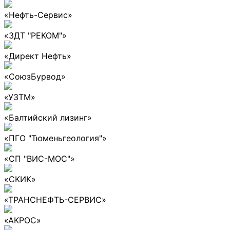
«Нефть-Сервис»
«ЗДТ "РЕКОМ"»
«Директ Нефть»
«СоюзБурвод»
«УЗТМ»
«Балтийский лизинг»
«ПГО "Тюменьгеология"»
«СП "ВИС-МОС"»
«СКИК»
«ТРАНСНЕФТЬ-СЕРВИС»
«АКРОС»