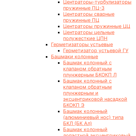
Центраторы-турбулизаторы
пружинные ПЦ-3
Центраторы сварные
пружинные ПЦ
Центраторы пружинные ЦЦ
Центраторы цельные
полужесткие ЦПН
Герметизаторы устьевые
Герметизатор устьевой ГУ
Башмаки колонные
Башмак колонный с
клапаном обратным
плунжерным БКОКП Л
Башмак колонный с
клапаном обратным
плунжерным и
эксцентриковой насадкой
БКОКП Э
Башмак колонный
(алюминиевый нос) типа
БКЛ (БК Ал)
Башмак колонный
лопастной эксцентриковый