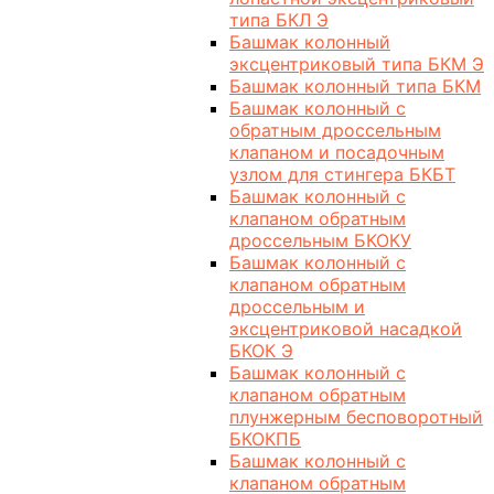
типа БКЛ Э
Башмак колонный
эксцентриковый типа БКМ Э
Башмак колонный типа БКМ
Башмак колонный с
обратным дроссельным
клапаном и посадочным
узлом для стингера БКБТ
Башмак колонный с
клапаном обратным
дроссельным БКОКУ
Башмак колонный с
клапаном обратным
дроссельным и
эксцентриковой насадкой
БКОК Э
Башмак колонный с
клапаном обратным
плунжерным бесповоротный
БКОКПБ
Башмак колонный с
клапаном обратным