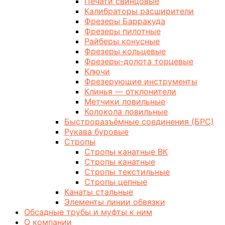
Печати свинцовые
Калибраторы расширители
Фрезеры Барракуда
Фрезеры пилотные
Райберы конусные
Фрезеры кольцевые
Фрезеры-долота торцевые
Ключи
Фрезерующие инструменты
Клинья — отклонители
Метчики ловильные
Колокола ловильные
Быстроразъёмные соединения (БРС)
Рукава буровые
Стропы
Стропы канатные ВК
Стропы канатные
Стропы текстильные
Стропы цепные
Канаты стальные
Элементы линии обвязки
Обсадные трубы и муфты к ним
О компании