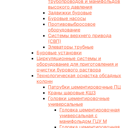
трубопроводов и манифольдов
высокого давления
Задвижки буровые
Буровые насосы
Противовыбросовое
оборудование
Системы верхнего привода
(СВП)
Элеваторы трубные
Буровые установки
Циркуляционные системы и
оборудование для приготовления и
очистки бурового раствора
Технологическая оснастка обсадных
колонн
Патрубки цементировочные ПЦ
Краны шаровые КШЗ
Головки цементировочные
универсальные
Головка цементировочная
универсальная с
манифольдом ГЦУ М
Головка цементировочная