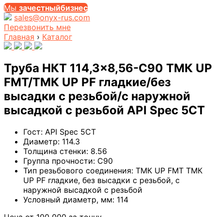
Мы
за
честныйбизнес
sales@onyx-rus.com
Перезвонить мне
Главная
›
Каталог
Труба НКТ 114,3×8,56-C90 ТМК UP
FMT/ТМК UP PF гладкие/без
высадки с резьбой/с наружной
высадкой с резьбой API Spec 5CT
Гост:
API Spec 5CT
Диаметр:
114.3
Толщина стенки:
8.56
Группа прочности:
C90
Тип резьбового соединения:
ТМК UP FMT ТМК
UP PF гладкие, без высадки с резьбой, с
наружной высадкой с резьбой
Условный диаметр, мм:
114
Цена от
100 000
за тонну