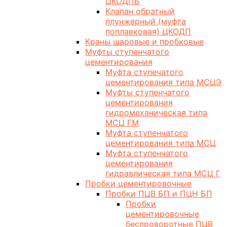
ЦКОДПБ
Клапан обратный
плунжерный (муфта
поплавковая) ЦКОДП
Краны шаровые и пробковые
Муфты ступенчатого
цементирования
Муфта ступечатого
цементирования типа МСЦЭ
Муфты ступенчатого
цементирования
гидромеханическая типа
МСЦ ГМ
Муфта ступенчатого
цементирования типа МСЦ
Муфта ступенчатого
цементирования
гидравлическая типа МСЦ Г
Пробки цементировочные
Пробки ПЦВ БП и ПЦН БП
Пробки
цементировочные
беспроворотные ПЦВ