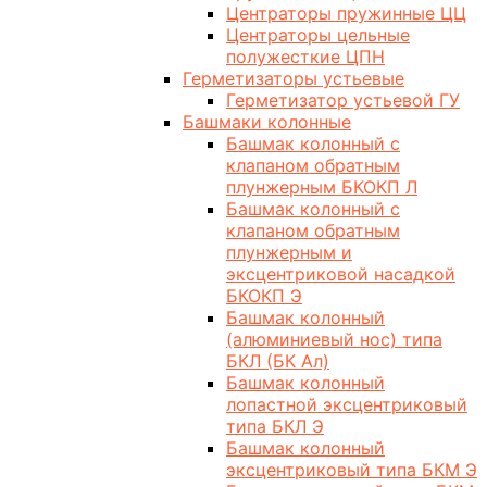
Центраторы пружинные ЦЦ
Центраторы цельные
полужесткие ЦПН
Герметизаторы устьевые
Герметизатор устьевой ГУ
Башмаки колонные
Башмак колонный с
клапаном обратным
плунжерным БКОКП Л
Башмак колонный с
клапаном обратным
плунжерным и
эксцентриковой насадкой
БКОКП Э
Башмак колонный
(алюминиевый нос) типа
БКЛ (БК Ал)
Башмак колонный
лопастной эксцентриковый
типа БКЛ Э
Башмак колонный
эксцентриковый типа БКМ Э