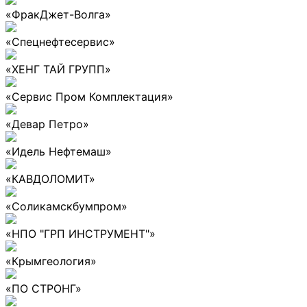
«ФракДжет-Волга»
«Спецнефтесервис»
«ХЕНГ ТАЙ ГРУПП»
«Сервис Пром Комплектация»
«Девар Петро»
«Идель Нефтемаш»
«КАВДОЛОМИТ»
«Соликамскбумпром»
«НПО "ГРП ИНСТРУМЕНТ"»
«Крымгеология»
«ПО СТРОНГ»