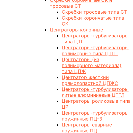
Скребки корончатые СК и
тросовые СТ
Скребки тросовые типа СТ
Скребки корончатые типа
СК
Центраторы колонные
Центраторы-турбулизаторы
типа ЦТГ
Центраторы-турбулизаторы
полимерные типа ЦТГП
Центраторы (из
полимерного материала)
типа ЦПЖ
Центратор жесткий
прямолопастной ЦПЖС
Центраторы-турбулизаторы
литые алюминиевые ЦТГЛ
Центраторы роликовые типа
ЦР
Центраторы-турбулизаторы
пружинные ПЦ-3
Центраторы сварные
пружинные ПЦ