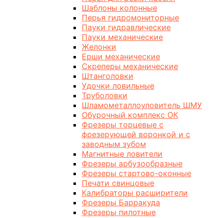
Шаблоны колонные
Перья гидромониторные
Пауки гидравлические
Пауки механические
Желонки
Ерши механические
Скреперы механические
Штанголовки
Удочки ловильные
Труболовки
Шламометаллоуловитель ШМУ
Обурочный комплекс ОК
Фрезеры торцевые с
фрезерующей воронкой и с
заводным зубом
Магнитные ловители
Фрезеры арбузообразные
Фрезеры стартово-оконные
Печати свинцовые
Калибраторы расширители
Фрезеры Барракуда
Фрезеры пилотные