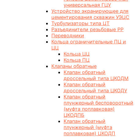
универсальная ГЦУ
Устройство экранирующее для
цементирования скважин УЭЦС
Турбулизаторы типа ЦТ
Разъединители резьбовые РР
Переводники
Кольца ограничительные ПЦ и
ЦЦ
Кольца ЦЦ
Кольца ПЦ
Клапаны обратные
Клапан обратный
дроссельный типа ЦКОДМ
Клапан обратный
дроссельный типа ЦКОДУ
Клапан обратный
плунжерный бесповоротный
(муфта поплавковая)
ЦКОДПБ
Клапан обратный
плунжерный (муфта
поплавковая) ЦКОДП