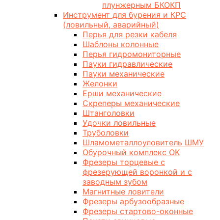
плунжерным БКОКП
Инструмент для бурения и КРС
(ловильный, аварийный)
Перья для резки кабеля
Шаблоны колонные
Перья гидромониторные
Пауки гидравлические
Пауки механические
Желонки
Ерши механические
Скреперы механические
Штанголовки
Удочки ловильные
Труболовки
Шламометаллоуловитель ШМУ
Обурочный комплекс ОК
Фрезеры торцевые с
фрезерующей воронкой и с
заводным зубом
Магнитные ловители
Фрезеры арбузообразные
Фрезеры стартово-оконные