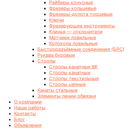
Райберы конусные
Фрезеры кольцевые
Фрезеры-долота торцевые
Ключи
Фрезерующие инструменты
Клинья — отклонители
Метчики ловильные
Колокола ловильные
Быстроразъёмные соединения (БРС)
Рукава буровые
Стропы
Стропы канатные ВК
Стропы канатные
Стропы текстильные
Стропы цепные
Канаты стальные
Элементы линии обвязки
О компании
Наши работы
Контакты
Блог
Объявления