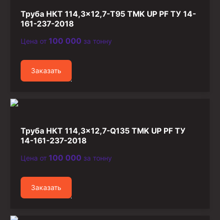
Стропы канатные
Труба НКТ 114,3×12,7-Т95 TMK UP PF ТУ 14-
Стропы текстильные
161-237-2018
Стропы цепные
100 000
Цена от
за тонну
Канаты стальные
Заказать
Элементы линии обвязки
Труба НКТ 114,3×12,7-Q135 TMK UP PF ТУ
14-161-237-2018
100 000
Цена от
за тонну
Заказать