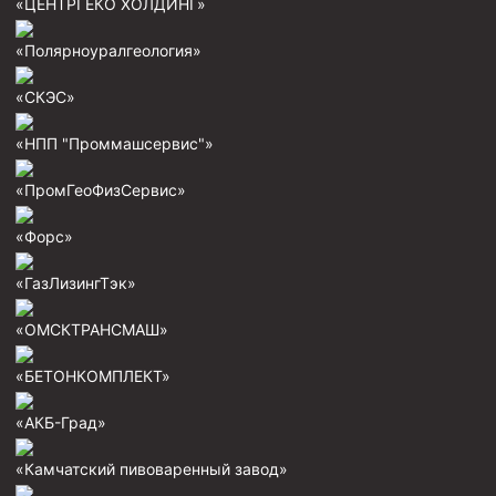
«ЦЕНТРГЕКО ХОЛДИНГ»
Скреперы механические
«Полярноуралгеология»
Штанголовки
«СКЭС»
Удочки ловильные
Труболовки
«НПП "Проммашсервис"»
Шламометаллоуловитель ШМУ
«ПромГеоФизСервис»
Обурочный комплекс ОК
«Форс»
Фрезеры торцевые с фрезерующей воронкой и с
заводным зубом
«ГазЛизингТэк»
Магнитные ловители
«ОМСКТРАНСМАШ»
Фрезеры арбузообразные
Фрезеры стартово-оконные
«БЕТОНКОМПЛЕКТ»
Печати свинцовые
«АКБ-Град»
Калибраторы расширители
«Камчатский пивоваренный завод»
Фрезеры Барракуда