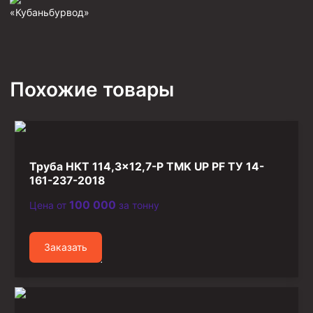
«Кубаньбурвод»
Фрезеры пилотные
Райберы конусные
Фрезеры кольцевые
Похожие товары
Фрезеры-долота торцевые
Ключи
Фрезерующие инструменты
Клинья — отклонители
Труба НКТ 114,3×12,7-Р TMK UP PF ТУ 14-
161-237-2018
Метчики ловильные
Колокола ловильные
100 000
Цена от
за тонну
Быстроразъёмные соединения (БРС)
Заказать
Рукава буровые
Стропы
Стропы канатные ВК