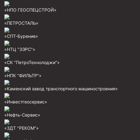
«НПО ГЕОСПЕЦСТРОЙ»
Муфта ОТТМ 146
Муфта БТС 324
«ПЕТРОСТАЛЬ»
Муфта БТС 245
«СПТ-Бурение»
Муфта БТС 178
«НТЦ "ЗЭРС"»
Муфта БТС 168
Муфта ОТТМ 127
«СК "ПетроТехнолоджи"»
Муфта БТС 146
«НПК "ФИЛЬТР"»
Муфта ОТТМ 245
«Каменский завод транспортного машиностроения»
Муфта ОТТМ 324
«Инвестгеосервис»
Муфта ОТТМ 178
Муфта ОТТМ 168
«Нефть-Сервис»
Муфта ОТТМ 114
«ЗДТ "РЕКОМ"»
Муфта ОТТГ 168