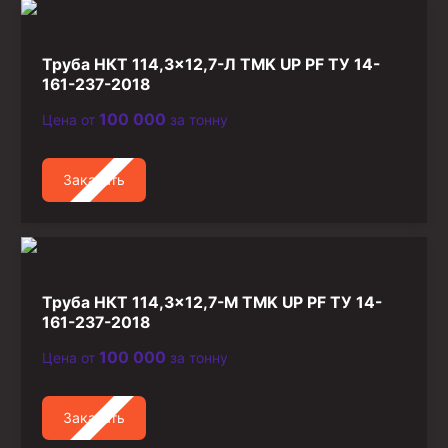
Стропы канатные
Стропы текстильные
Труба НКТ 114,3×12,7-Л TMK UP PF ТУ 14-
Стропы цепные
161-237-2018
100 000
Цена от
за тонну
Канаты стальные
Элементы линии обвязки
Заказать
Труба НКТ 114,3×12,7-М TMK UP PF ТУ 14-
161-237-2018
100 000
Цена от
за тонну
Заказать