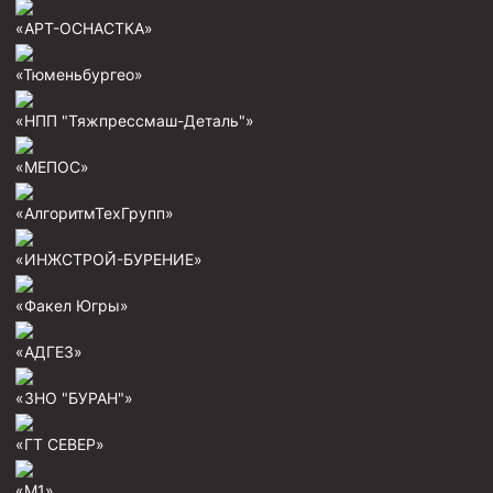
Пробки цементировочные
«АРТ-ОСНАСТКА»
Скребки корончатые СК и тросовые СТ
«Тюменьбургео»
Центраторы колонные
«НПП "Тяжпрессмаш-Деталь"»
Герметизаторы устьевые
«МЕПОС»
Башмаки колонные
«АлгоритмТехГрупп»
Инструмент для бурения и КРС (ловильный, аварийный)
Перья для резки кабеля
«ИНЖСТРОЙ-БУРЕНИЕ»
Шаблоны колонные
«Факел Югры»
Перья гидромониторные
«АДГЕЗ»
Пауки гидравлические
«ЗНО "БУРАН"»
Пауки механические
Желонки
«ГТ СЕВЕР»
Ерши механические
«М1»