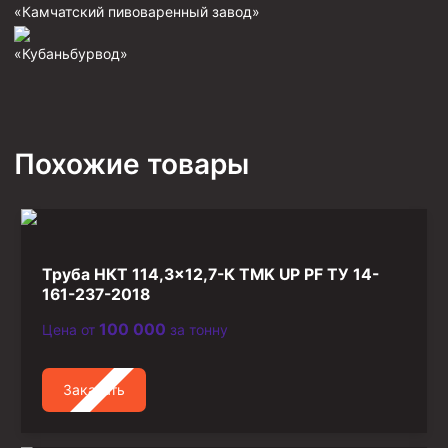
«Камчатский пивоваренный завод»
Фрезеры пилотные
«Кубаньбурвод»
Райберы конусные
Фрезеры кольцевые
Фрезеры-долота торцевые
Похожие товары
Ключи
Фрезерующие инструменты
Клинья — отклонители
Метчики ловильные
Труба НКТ 114,3×12,7-К TMK UP PF ТУ 14-
Колокола ловильные
161-237-2018
100 000
Цена от
за тонну
Быстроразъёмные соединения (БРС)
Рукава буровые
Заказать
Стропы
Стропы канатные ВК