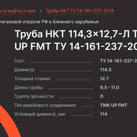
ы и муфты к ним
›
Трубы НКТ ТУ 14-161-237-2018
тегазовой отрасли РФ и ближнего зарубежья
Труба НКТ 114,3×12,7-Л
UP FMT ТУ 14-161-237-2
Гост:
ТУ 14-161-237-
Диаметр:
114.3
Толщина стенки:
12.7
Длина трубы:
9,5 - 11,0
Группа прочности:
Л
Тип резьбового соединения:
TMK UP FMT
Условный диаметр, мм:
114