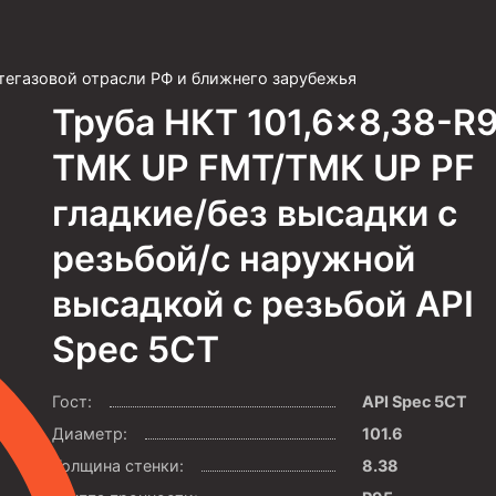
тегазовой отрасли РФ и ближнего зарубежья
Труба НКТ 101,6×8,38-R
ТМК UP FMT/ТМК UP PF
гладкие/без высадки с
резьбой/с наружной
высадкой с резьбой API
Spec 5CT
Гост:
API Spec 5CT
Диаметр:
101.6
Толщина стенки:
8.38