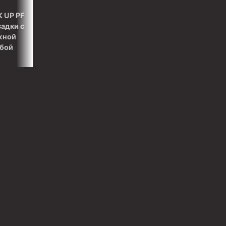
 UP PF
садки с
жной
ьбой