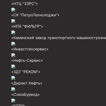
«НТЦ "ЗЭРС"»
Разъединители резьбовые РР
«СК "ПетроТехнолоджи"»
Переводники
«НПК "ФИЛЬТР"»
Кольца ограничительные ПЦ и ЦЦ
Клапаны обратные
«Каменский завод транспортного машиностроен
Краны шаровые и пробковые
«Инвестгеосервис»
Муфты ступенчатого цементирования
«Нефть-Сервис»
Пробки цементировочные
Скребки корончатые СК и тросовые СТ
«ЗДТ "РЕКОМ"»
Центраторы колонные
«Директ Нефть»
Герметизаторы устьевые
«СоюзБурвод»
Башмаки колонные
«УЗТМ»