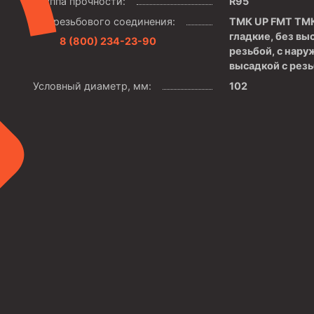
Группа прочности:
R95
Тип резьбового соединения:
ТМК UP FMT ТМК
гладкие, без вы
8 (800) 234-23-90
резьбой, с нару
высадкой с рез
Условный диаметр, мм:
102