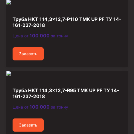
Стропы канатные
Стропы текстильные
Труба НКТ 114,3×12,7-P110 TMK UP PF ТУ 14-
Стропы цепные
161-237-2018
100 000
Цена от
за тонну
Канаты стальные
Элементы линии обвязки
Заказать
Труба НКТ 114,3×12,7-R95 TMK UP PF ТУ 14-
161-237-2018
100 000
Цена от
за тонну
Заказать