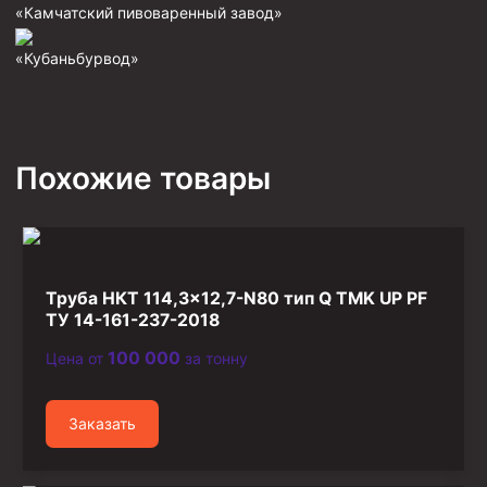
«Камчатский пивоваренный завод»
Фрезеры пилотные
«Кубаньбурвод»
Райберы конусные
Фрезеры кольцевые
Фрезеры-долота торцевые
Похожие товары
Ключи
Фрезерующие инструменты
Клинья — отклонители
Метчики ловильные
Труба НКТ 114,3×12,7-N80 тип Q TMK UP PF
Колокола ловильные
ТУ 14-161-237-2018
100 000
Цена от
за тонну
Быстроразъёмные соединения (БРС)
Рукава буровые
Заказать
Стропы
Стропы канатные ВК