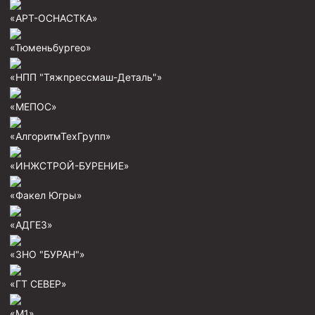
Пробки цементировочные
«АРТ-ОСНАСТКА»
Скребки корончатые СК и тросовые СТ
«Тюменьбургео»
Центраторы колонные
«НПП "Тяжпрессмаш-Деталь"»
Герметизаторы устьевые
«МЕПОС»
Башмаки колонные
«АлгоритмТехГрупп»
Инструмент для бурения и КРС (ловильный, аварийный)
Перья для резки кабеля
«ИНЖСТРОЙ-БУРЕНИЕ»
Шаблоны колонные
«Факел Югры»
Перья гидромониторные
«АДГЕЗ»
Пауки гидравлические
«ЗНО "БУРАН"»
Пауки механические
Желонки
«ГТ СЕВЕР»
Ерши механические
«М1»