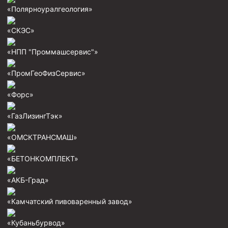
Стропы канатные
«Полярноуралгеология»
Стропы текстильные
«СКЭС»
Стропы цепные
«НПП "Проммашсервис"»
Канаты стальные
«ПромГеоФизСервис»
Элементы линии обвязки
«Форс»
«ГазЛизингТэк»
«ОМСКТРАНСМАШ»
«БЕТОНКОМПЛЕКТ»
«АКБ-Град»
«Камчатский пивоваренный завод»
«Кубаньбурвод»