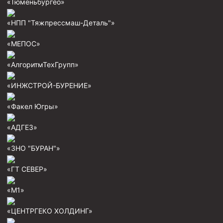
«Тюменьбургео»
Фрезеры пилотные
«НПП "Тяжпрессмаш-Деталь"»
Райберы конусные
«МЕПОС»
Фрезеры кольцевые
Фрезеры-долота торцевые
«АлгоритмТехГрупп»
Ключи
«ИНЖСТРОЙ-БУРЕНИЕ»
Фрезерующие инструменты
«Факел Югры»
Клинья — отклонители
«АДГЕЗ»
Метчики ловильные
Колокола ловильные
«ЗНО "БУРАН"»
Быстроразъёмные соединения (БРС)
«ГТ СЕВЕР»
Рукава буровые
«М1»
Стропы
«ЦЕНТРГЕКО ХОЛДИНГ»
Стропы канатные ВК