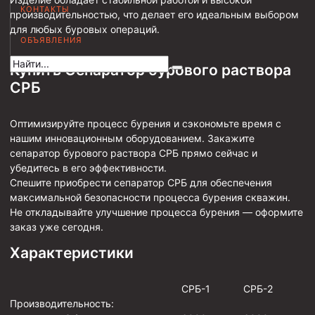
КОНТАКТЫ
производительностью, что делает его идеальным выбором
Муфта НКВ 73
для любых буровых операций.
ОБЪЯВЛЕНИЯ
Муфта НКВ 60
Муфта НКТ 60
Купить Сепаратор бурового раствора
СРБ
Муфта НКВ 89
Муфта НКТ 48
Оптимизируйте процесс бурения и сэкономьте время с
Муфта НКТ 33
нашим инновационным оборудованием. Закажите
сепаратор бурового раствора СРБ прямо сейчас и
Обсадные трубы и муфты к ним
убедитесь в его эффективности.
Спешите приобрести сепаратор СРБ для обеспечения
ГОСТ 31446-2017
максимальной безопасности процесса бурения скважин.
Не откладывайте улучшение процесса бурения — оформите
ГОСТ 632-80
заказ уже сегодня.
Муфты для обсадных труб
Характеристики
Муфта ОТТМ 102
СРБ-1
СРБ-2
Муфта ОТТГ 245
Производительность:
Муфта ОТТГ 178