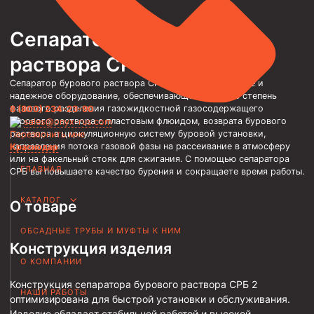
Трубы НКТ ТУ 14-3Р-138-2014
Сепаратор бурового
Трубы НКТ ТУ 14-3Р-121-2011
раствора СРБ
Трубы НКТ ТУ 14-161-232-2008
Сепаратор бурового раствора СРБ — это современное и
Трубы НКТ ТУ 39-0147016-97-99
надежное оборудование, обеспечивающее высокую степень
фазового разделения газожидкостной газосодержащего
8 (800) 234-23-90
Трубы НКТ ТУ 14-3-1534-87
бурового раствора с пластовым флюидом, возврата бурового
sales@onyx-rus.com
раствора в циркуляционную систему буровой установки,
Перезвонить мне
Трубы НКТ ТУ 14-161-237-2018
направления потока газовой фазы на рассеивание в атмосферу
Краснодар
или на факельный стояк для сжигания. С помощью сепаратора
Трубы НКТ ТУ 14-161-237-2018
ГЛАВНАЯ
СРБ вы повышаете качество бурения и сокращаете время работы.
Трубы НКТ ГОСТ 633-80
КАТАЛОГ
О товаре
Муфты для насосно-компрессорных труб
ОБСАДНЫЕ ТРУБЫ И МУФТЫ К НИМ
Муфта НКТ 114
Конструкция изделия
Муфта НКТ 102
О КОМПАНИИ
Конструкция сепаратора бурового раствора СРБ 2
Муфта НКТ 89
НАШИ РАБОТЫ
оптимизирована для быстрой установки и обслуживания.
Муфта НКТ 73
Изделие обладает стабильной работой и высокой