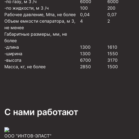
-по газу, м 3 /ч
6000
6000
-по жидкости, м 3 /ч
100
200
Муфта ОТТМ 146
Рабочее давление, Мпа, не более
0,04
0,07
Муфта БТС 324
Объем емкости сепаратора, м 3,
4
2
не менее
Муфта БТС 245
Габаритные размеры, мм, не
более
Муфта БТС 178
-длина
1300
1610
Муфта БТС 168
-ширина
1300
1550
-высота
6700
3170
Муфта ОТТМ 127
Масса, кг, не более
2850
1500
Муфта БТС 146
Муфта ОТТМ 245
Муфта ОТТМ 324
Муфта ОТТМ 178
С нами работают
Муфта ОТТМ 168
Муфта ОТТМ 114
Муфта ОТТГ 168
ООО "ИНТОВ-ЭЛАСТ"