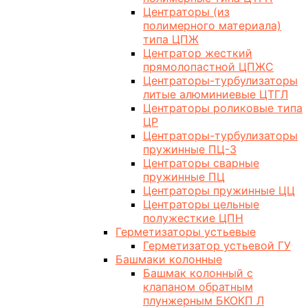
Центраторы (из
полимерного материала)
типа ЦПЖ
Центратор жесткий
прямолопастной ЦПЖС
Центраторы-турбулизаторы
литые алюминиевые ЦТГЛ
Центраторы роликовые типа
ЦР
Центраторы-турбулизаторы
пружинные ПЦ-3
Центраторы сварные
пружинные ПЦ
Центраторы пружинные ЦЦ
Центраторы цельные
полужесткие ЦПН
Герметизаторы устьевые
Герметизатор устьевой ГУ
Башмаки колонные
Башмак колонный с
клапаном обратным
плунжерным БКОКП Л