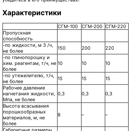
Характеристики
СГМ-100
СГМ-200
СГМ-220
Пропускная
способность
-по жидкости, м 3 /ч,
150
200
220
не более
-по глинопорошку и
хим. реагентам, т/ч, не
10
10
10
более
-по утяжелителю, т/ч,
15
15
15
не более
Рабочее давление
нагнетания жидкости,
0,3
0,3
0,3
Мпа, не более
Высота всасывания
порошкообразных
8
–
–
материалов, м, не
более
Габаритные размеры