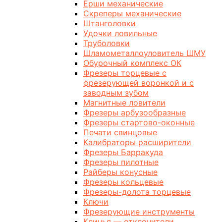
Ерши механические
Скреперы механические
Штанголовки
Удочки ловильные
Труболовки
Шламометаллоуловитель ШМУ
Обурочный комплекс ОК
Фрезеры торцевые с
фрезерующей воронкой и с
заводным зубом
Магнитные ловители
Фрезеры арбузообразные
Фрезеры стартово-оконные
Печати свинцовые
Калибраторы расширители
Фрезеры Барракуда
Фрезеры пилотные
Райберы конусные
Фрезеры кольцевые
Фрезеры-долота торцевые
Ключи
Фрезерующие инструменты
Клинья — отклонители