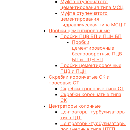
Муфта ступенчатого
цементирования типа МСЦ
Муфта ступенчатого
цементирования
гидравлическая типа МСЦ Г
Пробки цементировочные
Пробки ПЦВ БП и ПЦН БП
Пробки
цементировочные
беспроворотные ПЦВ
БП и ПЦН БП
Пробки цементировочные
ПЦВ и ПЦН
Скребки корончатые СК и
тросовые СТ
Скребки тросовые типа СТ
Скребки корончатые типа
СК
Центраторы колонные
Центраторы-турбулизаторы
типа ЦТГ
Центраторы-турбулизаторы
полимерные типа ЦТГП