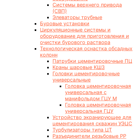
Системы верхнего привода
(СВП)
Элеваторы трубные
Буровые установки
Циркуляционные системы и
оборудование для приготовления и
очистки бурового раствора
Технологическая оснастка обсадных
колонн
Патрубки цементировочные ПЦ
Краны шаровые КШЗ
Головки цементировочные
универсальные
Головка цементировочная
универсальная с
манифольдом ГЦУ М
Головка цементировочная
универсальная ГЦУ
Устройство экранирующее для
цементирования скважин УЭЦС
Турбулизаторы типа ЦТ
Разъединители резьбовые РР