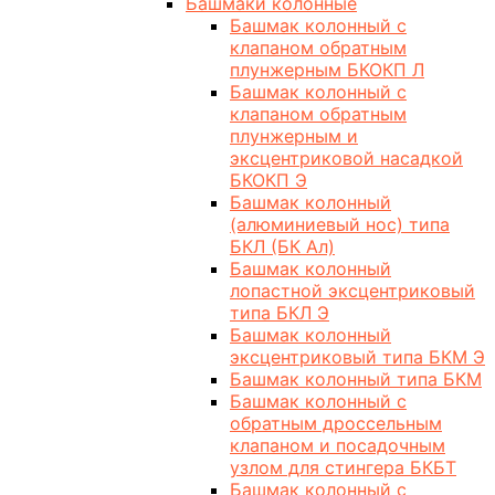
Башмаки колонные
Башмак колонный с
клапаном обратным
плунжерным БКОКП Л
Башмак колонный с
клапаном обратным
плунжерным и
эксцентриковой насадкой
БКОКП Э
Башмак колонный
(алюминиевый нос) типа
БКЛ (БК Ал)
Башмак колонный
лопастной эксцентриковый
типа БКЛ Э
Башмак колонный
эксцентриковый типа БКМ Э
Башмак колонный типа БКМ
Башмак колонный с
обратным дроссельным
клапаном и посадочным
узлом для стингера БКБТ
Башмак колонный с