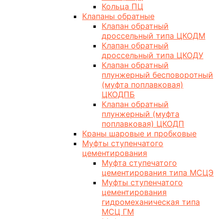
Кольца ПЦ
Клапаны обратные
Клапан обратный
дроссельный типа ЦКОДМ
Клапан обратный
дроссельный типа ЦКОДУ
Клапан обратный
плунжерный бесповоротный
(муфта поплавковая)
ЦКОДПБ
Клапан обратный
плунжерный (муфта
поплавковая) ЦКОДП
Краны шаровые и пробковые
Муфты ступенчатого
цементирования
Муфта ступечатого
цементирования типа МСЦЭ
Муфты ступенчатого
цементирования
гидромеханическая типа
МСЦ ГМ