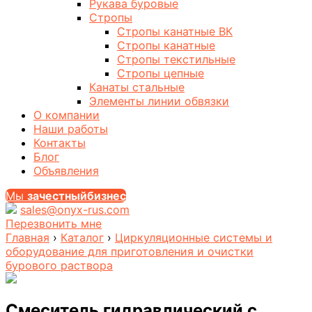
Рукава буровые
Стропы
Стропы канатные ВК
Стропы канатные
Стропы текстильные
Стропы цепные
Канаты стальные
Элементы линии обвязки
О компании
Наши работы
Контакты
Блог
Объявления
Мы
за
честныйбизнес
sales@onyx-rus.com
Перезвонить мне
Главная
›
Каталог
›
Циркуляционные системы и
оборудование для приготовления и очистки
бурового раствора
Смеситель гидравлический с