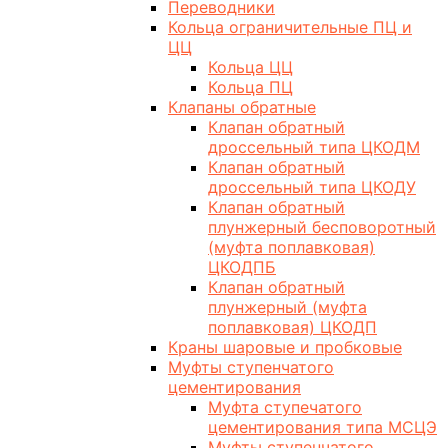
Переводники
Кольца ограничительные ПЦ и
ЦЦ
Кольца ЦЦ
Кольца ПЦ
Клапаны обратные
Клапан обратный
дроссельный типа ЦКОДМ
Клапан обратный
дроссельный типа ЦКОДУ
Клапан обратный
плунжерный бесповоротный
(муфта поплавковая)
ЦКОДПБ
Клапан обратный
плунжерный (муфта
поплавковая) ЦКОДП
Краны шаровые и пробковые
Муфты ступенчатого
цементирования
Муфта ступечатого
цементирования типа МСЦЭ
Муфты ступенчатого