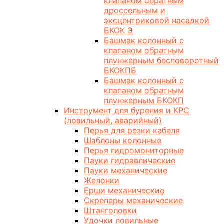
клапаном обратным
дроссельным и
эксцентриковой насадкой
БКОК Э
Башмак колонный с
клапаном обратным
плунжерным бесповоротный
БКОКПБ
Башмак колонный с
клапаном обратным
плунжерным БКОКП
Инструмент для бурения и КРС
(ловильный, аварийный)
Перья для резки кабеля
Шаблоны колонные
Перья гидромониторные
Пауки гидравлические
Пауки механические
Желонки
Ерши механические
Скреперы механические
Штанголовки
Удочки ловильные