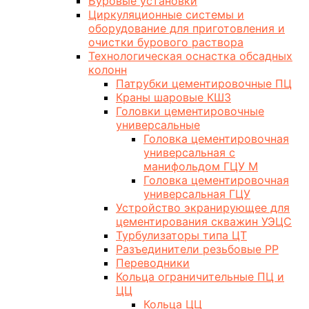
Буровые установки
Циркуляционные системы и
оборудование для приготовления и
очистки бурового раствора
Технологическая оснастка обсадных
колонн
Патрубки цементировочные ПЦ
Краны шаровые КШЗ
Головки цементировочные
универсальные
Головка цементировочная
универсальная с
манифольдом ГЦУ М
Головка цементировочная
универсальная ГЦУ
Устройство экранирующее для
цементирования скважин УЭЦС
Турбулизаторы типа ЦТ
Разъединители резьбовые РР
Переводники
Кольца ограничительные ПЦ и
ЦЦ
Кольца ЦЦ