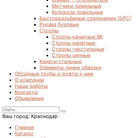
Метчики ловильные
Колокола ловильные
Быстроразъёмные соединения (БРС)
Рукава буровые
Стропы
Стропы канатные ВК
Стропы канатные
Стропы текстильные
Стропы цепные
Канаты стальные
Элементы линии обвязки
Обсадные трубы и муфты к ним
О компании
Наши работы
Контакты
Объявления
Ваш город:
Краснодар
Главная
Каталог