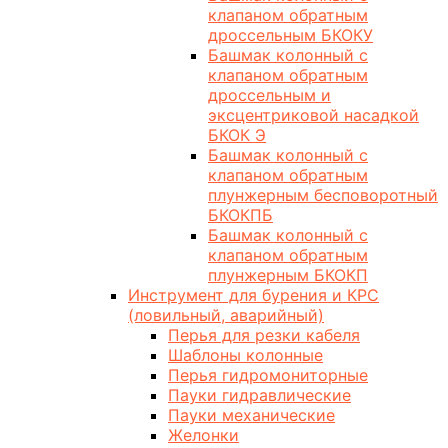
клапаном обратным
дроссельным БКОКУ
Башмак колонный с
клапаном обратным
дроссельным и
эксцентриковой насадкой
БКОК Э
Башмак колонный с
клапаном обратным
плунжерным бесповоротный
БКОКПБ
Башмак колонный с
клапаном обратным
плунжерным БКОКП
Инструмент для бурения и КРС
(ловильный, аварийный)
Перья для резки кабеля
Шаблоны колонные
Перья гидромониторные
Пауки гидравлические
Пауки механические
Желонки