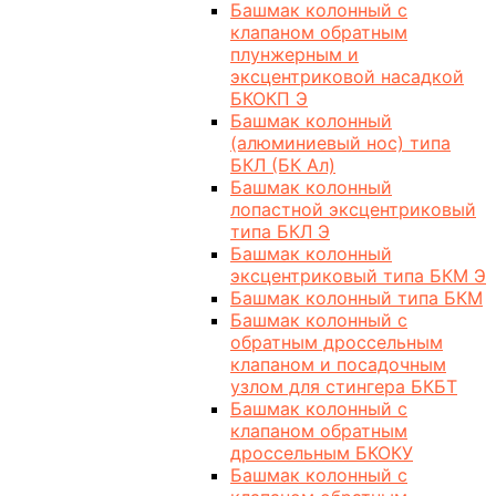
Башмак колонный с
клапаном обратным
плунжерным и
эксцентриковой насадкой
БКОКП Э
Башмак колонный
(алюминиевый нос) типа
БКЛ (БК Ал)
Башмак колонный
лопастной эксцентриковый
типа БКЛ Э
Башмак колонный
эксцентриковый типа БКМ Э
Башмак колонный типа БКМ
Башмак колонный с
обратным дроссельным
клапаном и посадочным
узлом для стингера БКБТ
Башмак колонный с
клапаном обратным
дроссельным БКОКУ
Башмак колонный с