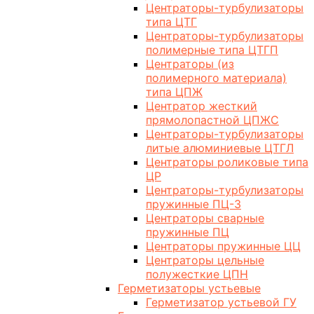
Центраторы-турбулизаторы
типа ЦТГ
Центраторы-турбулизаторы
полимерные типа ЦТГП
Центраторы (из
полимерного материала)
типа ЦПЖ
Центратор жесткий
прямолопастной ЦПЖС
Центраторы-турбулизаторы
литые алюминиевые ЦТГЛ
Центраторы роликовые типа
ЦР
Центраторы-турбулизаторы
пружинные ПЦ-3
Центраторы сварные
пружинные ПЦ
Центраторы пружинные ЦЦ
Центраторы цельные
полужесткие ЦПН
Герметизаторы устьевые
Герметизатор устьевой ГУ