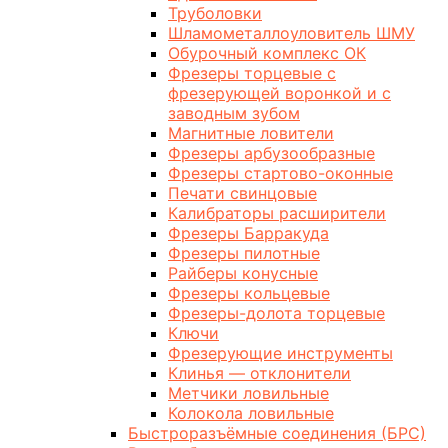
Труболовки
Шламометаллоуловитель ШМУ
Обурочный комплекс ОК
Фрезеры торцевые с
фрезерующей воронкой и с
заводным зубом
Магнитные ловители
Фрезеры арбузообразные
Фрезеры стартово-оконные
Печати свинцовые
Калибраторы расширители
Фрезеры Барракуда
Фрезеры пилотные
Райберы конусные
Фрезеры кольцевые
Фрезеры-долота торцевые
Ключи
Фрезерующие инструменты
Клинья — отклонители
Метчики ловильные
Колокола ловильные
Быстроразъёмные соединения (БРС)