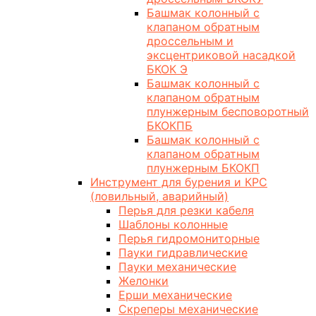
Башмак колонный с
клапаном обратным
дроссельным и
эксцентриковой насадкой
БКОК Э
Башмак колонный с
клапаном обратным
плунжерным бесповоротный
БКОКПБ
Башмак колонный с
клапаном обратным
плунжерным БКОКП
Инструмент для бурения и КРС
(ловильный, аварийный)
Перья для резки кабеля
Шаблоны колонные
Перья гидромониторные
Пауки гидравлические
Пауки механические
Желонки
Ерши механические
Скреперы механические