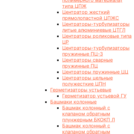
полимерного материала)
типа ЦПЖ
Центратор жесткий
прямолопастной ЦПЖС
Центраторы-турбулизаторы
литые алюминиевые ЦТГЛ
Центраторы роликовые типа
ЦР
Центраторы-турбулизаторы
пружинные ПЦ-3
Центраторы сварные
пружинные ПЦ
Центраторы пружинные ЦЦ
Центраторы цельные
полужесткие ЦПН
Герметизаторы устьевые
Герметизатор устьевой ГУ
Башмаки колонные
Башмак колонный с
клапаном обратным
плунжерным БКОКП Л
Башмак колонный с
клапаном обратным