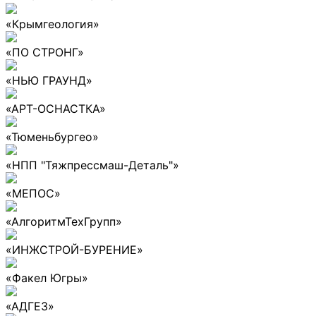
«Крымгеология»
«ПО СТРОНГ»
«НЬЮ ГРАУНД»
«АРТ-ОСНАСТКА»
«Тюменьбургео»
«НПП "Тяжпрессмаш-Деталь"»
«МЕПОС»
«АлгоритмТехГрупп»
«ИНЖСТРОЙ-БУРЕНИЕ»
«Факел Югры»
«АДГЕЗ»