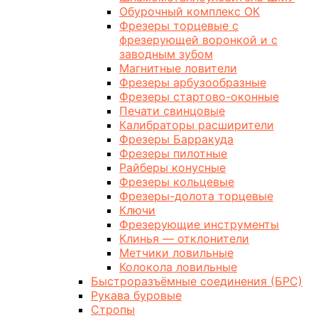
Обурочный комплекс ОК
Фрезеры торцевые с
фрезерующей воронкой и с
заводным зубом
Магнитные ловители
Фрезеры арбузообразные
Фрезеры стартово-оконные
Печати свинцовые
Калибраторы расширители
Фрезеры Барракуда
Фрезеры пилотные
Райберы конусные
Фрезеры кольцевые
Фрезеры-долота торцевые
Ключи
Фрезерующие инструменты
Клинья — отклонители
Метчики ловильные
Колокола ловильные
Быстроразъёмные соединения (БРС)
Рукава буровые
Стропы