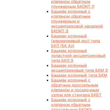
клапаном обратным
плунжерным БКОКП Л
Башмак колонный с
клапаном обратным
плунжерным и
эксцентриковой насадкой
БКОКП Э
Башмак колонный
(алюминиевый нос) типа
БКЛ (БК Ал)
Башмак колонный
лопастной эксцентриковый
типа БКЛ Э
Башмак колонный
эксцентриковый типа БКМ Э
Башмак колонный типа БКМ
Башмак колонный с
обратным дроссельным
клапаном и посадочным
узлом для стингера БКБТ
Башмак колонный с
клапаном обратным
дроссельным БКОКУ