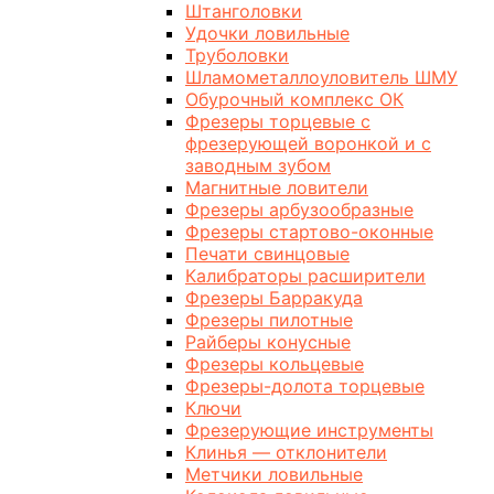
Штанголовки
Удочки ловильные
Труболовки
Шламометаллоуловитель ШМУ
Обурочный комплекс ОК
Фрезеры торцевые с
фрезерующей воронкой и с
заводным зубом
Магнитные ловители
Фрезеры арбузообразные
Фрезеры стартово-оконные
Печати свинцовые
Калибраторы расширители
Фрезеры Барракуда
Фрезеры пилотные
Райберы конусные
Фрезеры кольцевые
Фрезеры-долота торцевые
Ключи
Фрезерующие инструменты
Клинья — отклонители
Метчики ловильные