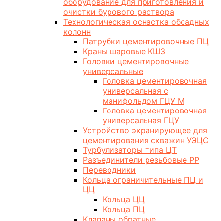
оборудование для приготовления и
очистки бурового раствора
Технологическая оснастка обсадных
колонн
Патрубки цементировочные ПЦ
Краны шаровые КШЗ
Головки цементировочные
универсальные
Головка цементировочная
универсальная с
манифольдом ГЦУ М
Головка цементировочная
универсальная ГЦУ
Устройство экранирующее для
цементирования скважин УЭЦС
Турбулизаторы типа ЦТ
Разъединители резьбовые РР
Переводники
Кольца ограничительные ПЦ и
ЦЦ
Кольца ЦЦ
Кольца ПЦ
Клапаны обратные