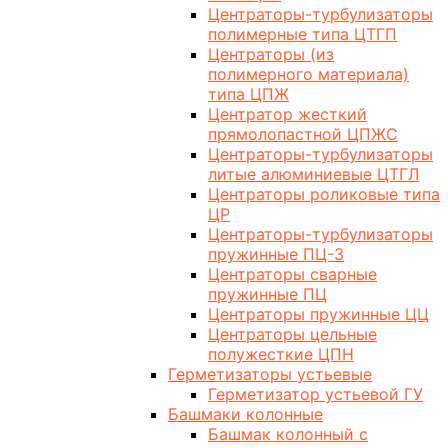
Центраторы-турбулизаторы
полимерные типа ЦТГП
Центраторы (из
полимерного материала)
типа ЦПЖ
Центратор жесткий
прямолопастной ЦПЖС
Центраторы-турбулизаторы
литые алюминиевые ЦТГЛ
Центраторы роликовые типа
ЦР
Центраторы-турбулизаторы
пружинные ПЦ-3
Центраторы сварные
пружинные ПЦ
Центраторы пружинные ЦЦ
Центраторы цельные
полужесткие ЦПН
Герметизаторы устьевые
Герметизатор устьевой ГУ
Башмаки колонные
Башмак колонный с