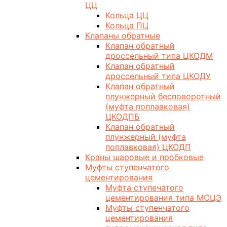
ЦЦ
Кольца ЦЦ
Кольца ПЦ
Клапаны обратные
Клапан обратный
дроссельный типа ЦКОДМ
Клапан обратный
дроссельный типа ЦКОДУ
Клапан обратный
плунжерный бесповоротный
(муфта поплавковая)
ЦКОДПБ
Клапан обратный
плунжерный (муфта
поплавковая) ЦКОДП
Краны шаровые и пробковые
Муфты ступенчатого
цементирования
Муфта ступечатого
цементирования типа МСЦЭ
Муфты ступенчатого
цементирования