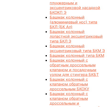
плунжерным и
эксцентриковой насадкой
БКОКП Э
Башмак колонный
(алюминиевый нос) типа
БКЛ (БК Ал)
Башмак колонный
лопастной эксцентриковый
типа БКЛ Э
Башмак колонный
эксцентриковый типа БКМ Э
Башмак колонный типа БКМ
Башмак колонный с
обратным дроссельным
клапаном и посадочным
узлом для стингера БКБТ
Башмак колонный с
клапаном обратным
дроссельным БКОКУ
Башмак колонный с
клапаном обратным
дроссельным и