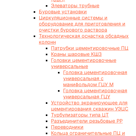
Элеваторы трубные
Буровые установки
Циркуляционные системы и
оборудование для приготовления и
очистки бурового раствора
Технологическая оснастка обсадных
колонн
Патрубки цементировочные ПЦ
Краны шаровые КШЗ
Головки цементировочные
универсальные
Головка цементировочная
универсальная с
манифольдом ГЦУ М
Головка цементировочная
универсальная ГЦУ
Устройство экранирующее для
цементирования скважин УЭЦС
Турбулизаторы типа ЦТ
Разъединители резьбовые РР
Переводники
Кольца ограничительные ПЦ и