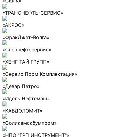
«СКИК»
«ТРАНСНЕФТЬ-СЕРВИС»
«АКРОС»
«ФракДжет-Волга»
«Спецнефтесервис»
«ХЕНГ ТАЙ ГРУПП»
«Сервис Пром Комплектация»
«Девар Петро»
«Идель Нефтемаш»
«КАВДОЛОМИТ»
«Соликамскбумпром»
«НПО "ГРП ИНСТРУМЕНТ"»