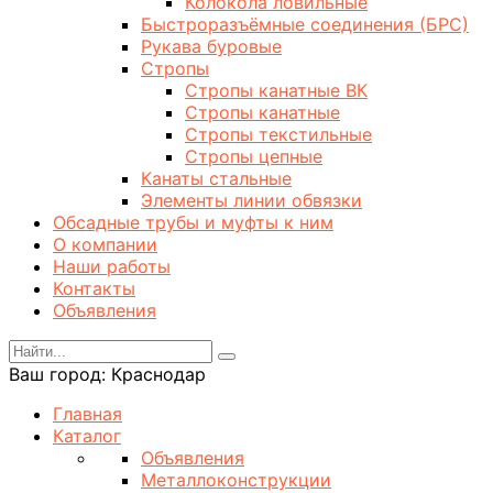
Колокола ловильные
Быстроразъёмные соединения (БРС)
Рукава буровые
Стропы
Стропы канатные ВК
Стропы канатные
Стропы текстильные
Стропы цепные
Канаты стальные
Элементы линии обвязки
Обсадные трубы и муфты к ним
О компании
Наши работы
Контакты
Объявления
Ваш город:
Краснодар
Главная
Каталог
Объявления
Металлоконструкции