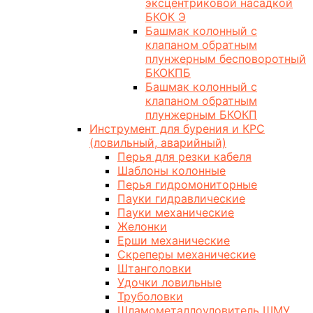
эксцентриковой насадкой
БКОК Э
Башмак колонный с
клапаном обратным
плунжерным бесповоротный
БКОКПБ
Башмак колонный с
клапаном обратным
плунжерным БКОКП
Инструмент для бурения и КРС
(ловильный, аварийный)
Перья для резки кабеля
Шаблоны колонные
Перья гидромониторные
Пауки гидравлические
Пауки механические
Желонки
Ерши механические
Скреперы механические
Штанголовки
Удочки ловильные
Труболовки
Шламометаллоуловитель ШМУ