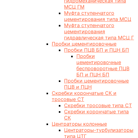
гидромеханическая типа
МСЦ ГМ
Муфта ступенчатого
цементирования типа МСЦ
Муфта ступенчатого
цементирования
гидравлическая типа МСЦ Г
Пробки цементировочные
Пробки ПЦВ БП и ПЦН БП
Пробки
цементировочные
беспроворотные ПЦВ
БП и ПЦН БП
Пробки цементировочные
ПЦВ и ПЦН
Скребки корончатые СК и
тросовые СТ
Скребки тросовые типа СТ
Скребки корончатые типа
СК
Центраторы колонные
Центраторы-турбулизаторы
типа ЦТГ