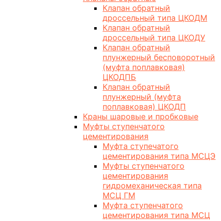
Клапан обратный
дроссельный типа ЦКОДМ
Клапан обратный
дроссельный типа ЦКОДУ
Клапан обратный
плунжерный бесповоротный
(муфта поплавковая)
ЦКОДПБ
Клапан обратный
плунжерный (муфта
поплавковая) ЦКОДП
Краны шаровые и пробковые
Муфты ступенчатого
цементирования
Муфта ступечатого
цементирования типа МСЦЭ
Муфты ступенчатого
цементирования
гидромеханическая типа
МСЦ ГМ
Муфта ступенчатого
цементирования типа МСЦ