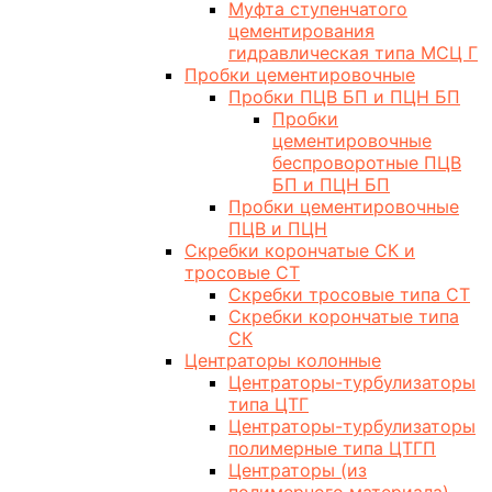
Муфта ступенчатого
цементирования
гидравлическая типа МСЦ Г
Пробки цементировочные
Пробки ПЦВ БП и ПЦН БП
Пробки
цементировочные
беспроворотные ПЦВ
БП и ПЦН БП
Пробки цементировочные
ПЦВ и ПЦН
Скребки корончатые СК и
тросовые СТ
Скребки тросовые типа СТ
Скребки корончатые типа
СК
Центраторы колонные
Центраторы-турбулизаторы
типа ЦТГ
Центраторы-турбулизаторы
полимерные типа ЦТГП
Центраторы (из