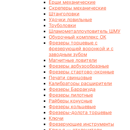
Ерши механические
Скреперы механические
Штанголовки
Удочки ловильные
Труболовки
Шламометаллоуловитель ШМУ
Обурочный комплекс ОК
Фрезеры торцевые с
фрезерующей воронкой и с
заводным зубом
Магнитные ловители
Фрезеры арбузообразные
Фрезеры стартово-оконные
Печати свинцовые
Калибраторы расширители
Фрезеры Барракуда
Фрезеры пилотные
Райберы конусные
Фрезеры кольцевые
Фрезеры-долота торцевые
Ключи
Фрезерующие инструменты
Клинья — отклонители