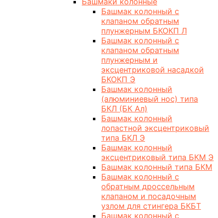
Башмаки колонные
Башмак колонный с
клапаном обратным
плунжерным БКОКП Л
Башмак колонный с
клапаном обратным
плунжерным и
эксцентриковой насадкой
БКОКП Э
Башмак колонный
(алюминиевый нос) типа
БКЛ (БК Ал)
Башмак колонный
лопастной эксцентриковый
типа БКЛ Э
Башмак колонный
эксцентриковый типа БКМ Э
Башмак колонный типа БКМ
Башмак колонный с
обратным дроссельным
клапаном и посадочным
узлом для стингера БКБТ
Башмак колонный с