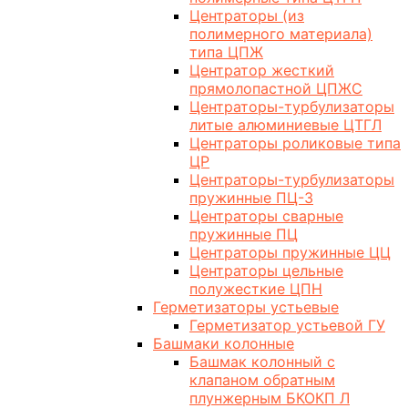
Центраторы (из
полимерного материала)
типа ЦПЖ
Центратор жесткий
прямолопастной ЦПЖС
Центраторы-турбулизаторы
литые алюминиевые ЦТГЛ
Центраторы роликовые типа
ЦР
Центраторы-турбулизаторы
пружинные ПЦ-3
Центраторы сварные
пружинные ПЦ
Центраторы пружинные ЦЦ
Центраторы цельные
полужесткие ЦПН
Герметизаторы устьевые
Герметизатор устьевой ГУ
Башмаки колонные
Башмак колонный с
клапаном обратным
плунжерным БКОКП Л