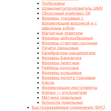
Труболовки
Шламометаллоуловитель ШМУ
Обурочный комплекс ОК
Фрезеры торцевые с
фрезерующей воронкой и с
заводным зубом
Магнитные ловители
Фрезеры арбузообразные
Фрезеры стартово-оконные
Печати свинцовые
Калибраторы расширители
Фрезеры Барракуда
Фрезеры пилотные
Райберы конусные
Фрезеры кольцевые
Фрезеры-долота торцевые
Ключи
Фрезерующие инструменты
Клинья — отклонители
Метчики ловильные
Колокола ловильные
Быстроразъёмные соединения (БРС)