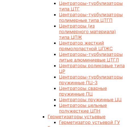
Центраторы-турбулизаторы
типа ЦТГ
Центраторы-турбулизаторы
полимерные типа ЦТГП
Центраторы (из
полимерного материала)
типа ЦПЖ
Центратор жесткий
прямолопастной ЦПЖС
Центраторы-турбулизаторы
литые алюминиевые ЦТГЛ
Центраторы роликовые типа
ЦР
Центраторы-турбулизаторы
пружинные ПЦ-3
Центраторы сварные
пружинные ПЦ
Центраторы пружинные ЦЦ
Центраторы цельные
полужесткие ЦПН
Герметизаторы устьевые
Герметизатор устьевой ГУ