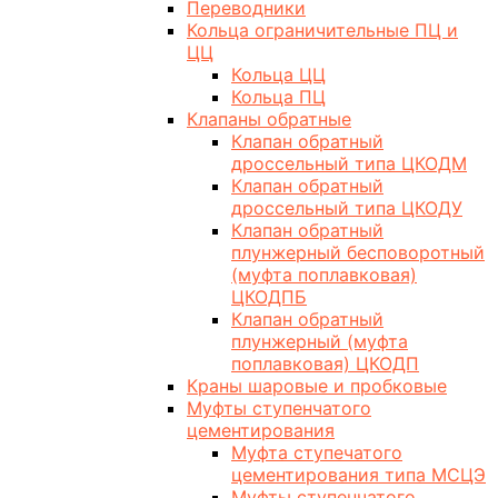
Переводники
Кольца ограничительные ПЦ и
ЦЦ
Кольца ЦЦ
Кольца ПЦ
Клапаны обратные
Клапан обратный
дроссельный типа ЦКОДМ
Клапан обратный
дроссельный типа ЦКОДУ
Клапан обратный
плунжерный бесповоротный
(муфта поплавковая)
ЦКОДПБ
Клапан обратный
плунжерный (муфта
поплавковая) ЦКОДП
Краны шаровые и пробковые
Муфты ступенчатого
цементирования
Муфта ступечатого
цементирования типа МСЦЭ
Муфты ступенчатого