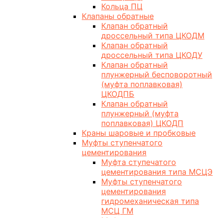
Кольца ПЦ
Клапаны обратные
Клапан обратный
дроссельный типа ЦКОДМ
Клапан обратный
дроссельный типа ЦКОДУ
Клапан обратный
плунжерный бесповоротный
(муфта поплавковая)
ЦКОДПБ
Клапан обратный
плунжерный (муфта
поплавковая) ЦКОДП
Краны шаровые и пробковые
Муфты ступенчатого
цементирования
Муфта ступечатого
цементирования типа МСЦЭ
Муфты ступенчатого
цементирования
гидромеханическая типа
МСЦ ГМ