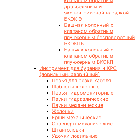
клапаном обратным
дроссельным и
эксцентриковой насадкой
БКОК Э
Башмак колонный с
клапаном обратным
плунжерным бесповоротный
БКОКПБ
Башмак колонный с
клапаном обратным
плунжерным БКОКП
Инструмент для бурения и КРС
(ловильный, аварийный)
Перья для резки кабеля
Шаблоны колонные
Перья гидромониторные
Пауки гидравлические
Пауки механические
Желонки
Ерши механические
Скреперы механические
Штанголовки
Удочки ловильные