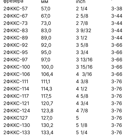
фрезера
мм
inch
2ФККС-57
57,0
2 1/4
З-38
2ФККС-67
67,0
2 5/8
З-44
2ФККС-73
73,0
2 7/8
З-44
2ФККС-83
83,0
3 9/32
З-44
2ФККС-89
89,0
3 1/2
З-44
2ФККС-92
92,0
3 5/8
З-66
2ФККС-95
95,0
3 3/4
З-66
2ФККС-97
97,0
3 13/16
З-66
2ФККС-100
100,0
3 15/16
З-66
2ФККС-106
106,4
4 3/16
З-66
2ФККС-111
111,1
4 3/8
З-76
2ФККС-114
114,3
4 1/2
З-76
2ФККС-117
117,5
4 5/8
З-76
2ФККС-121
120,7
4 3/4
З-76
2ФККС-124
123,8
4 7/8
З-76
2ФККС127
127,0
5
З-76
2ФККС-130
130,2
5 1/8
З-76
2ФККС-133
133,4
5 1/4
З-76