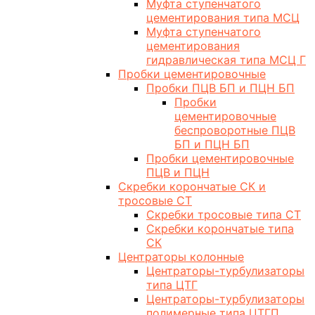
Муфта ступенчатого
цементирования типа МСЦ
Муфта ступенчатого
цементирования
гидравлическая типа МСЦ Г
Пробки цементировочные
Пробки ПЦВ БП и ПЦН БП
Пробки
цементировочные
беспроворотные ПЦВ
БП и ПЦН БП
Пробки цементировочные
ПЦВ и ПЦН
Скребки корончатые СК и
тросовые СТ
Скребки тросовые типа СТ
Скребки корончатые типа
СК
Центраторы колонные
Центраторы-турбулизаторы
типа ЦТГ
Центраторы-турбулизаторы
полимерные типа ЦТГП