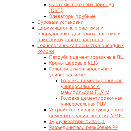
Системы верхнего привода
(СВП)
Элеваторы трубные
Буровые установки
Циркуляционные системы и
оборудование для приготовления и
очистки бурового раствора
Технологическая оснастка обсадных
колонн
Патрубки цементировочные ПЦ
Краны шаровые КШЗ
Головки цементировочные
универсальные
Головка цементировочная
универсальная с
манифольдом ГЦУ М
Головка цементировочная
универсальная ГЦУ
Устройство экранирующее для
цементирования скважин УЭЦС
Турбулизаторы типа ЦТ
Разъединители резьбовые РР