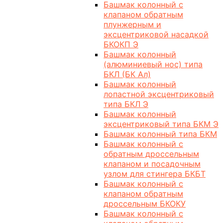
Башмак колонный с
клапаном обратным
плунжерным и
эксцентриковой насадкой
БКОКП Э
Башмак колонный
(алюминиевый нос) типа
БКЛ (БК Ал)
Башмак колонный
лопастной эксцентриковый
типа БКЛ Э
Башмак колонный
эксцентриковый типа БКМ Э
Башмак колонный типа БКМ
Башмак колонный с
обратным дроссельным
клапаном и посадочным
узлом для стингера БКБТ
Башмак колонный с
клапаном обратным
дроссельным БКОКУ
Башмак колонный с