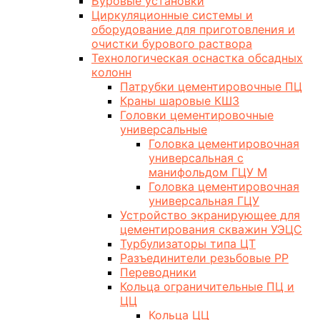
Буровые установки
Циркуляционные системы и
оборудование для приготовления и
очистки бурового раствора
Технологическая оснастка обсадных
колонн
Патрубки цементировочные ПЦ
Краны шаровые КШЗ
Головки цементировочные
универсальные
Головка цементировочная
универсальная с
манифольдом ГЦУ М
Головка цементировочная
универсальная ГЦУ
Устройство экранирующее для
цементирования скважин УЭЦС
Турбулизаторы типа ЦТ
Разъединители резьбовые РР
Переводники
Кольца ограничительные ПЦ и
ЦЦ
Кольца ЦЦ