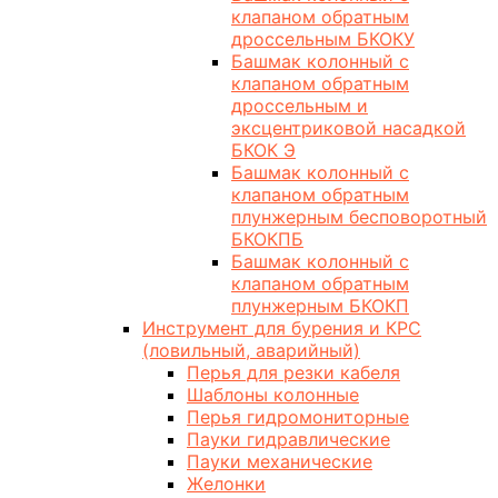
клапаном обратным
дроссельным БКОКУ
Башмак колонный с
клапаном обратным
дроссельным и
эксцентриковой насадкой
БКОК Э
Башмак колонный с
клапаном обратным
плунжерным бесповоротный
БКОКПБ
Башмак колонный с
клапаном обратным
плунжерным БКОКП
Инструмент для бурения и КРС
(ловильный, аварийный)
Перья для резки кабеля
Шаблоны колонные
Перья гидромониторные
Пауки гидравлические
Пауки механические
Желонки