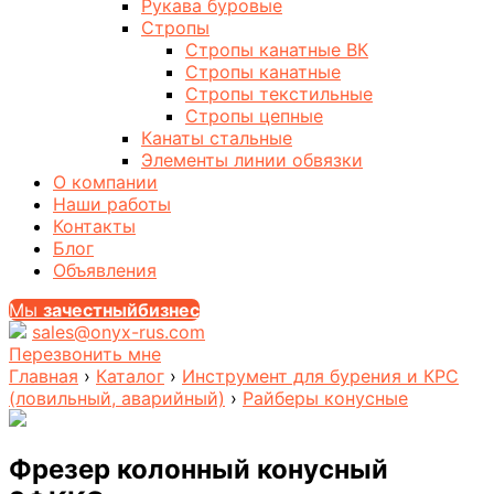
Рукава буровые
Стропы
Стропы канатные ВК
Стропы канатные
Стропы текстильные
Стропы цепные
Канаты стальные
Элементы линии обвязки
О компании
Наши работы
Контакты
Блог
Объявления
Мы
за
честныйбизнес
sales@onyx-rus.com
Перезвонить мне
Главная
›
Каталог
›
Инструмент для бурения и КРС
(ловильный, аварийный)
›
Райберы конусные
Фрезер колонный конусный