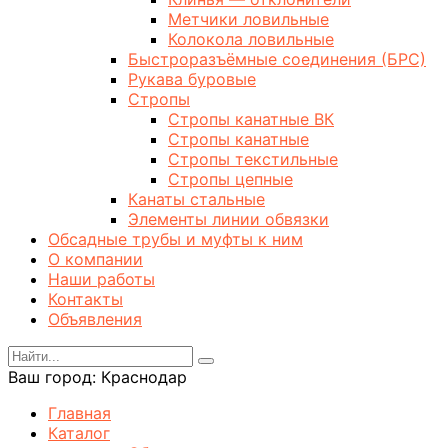
Метчики ловильные
Колокола ловильные
Быстроразъёмные соединения (БРС)
Рукава буровые
Стропы
Стропы канатные ВК
Стропы канатные
Стропы текстильные
Стропы цепные
Канаты стальные
Элементы линии обвязки
Обсадные трубы и муфты к ним
О компании
Наши работы
Контакты
Объявления
Ваш город:
Краснодар
Главная
Каталог