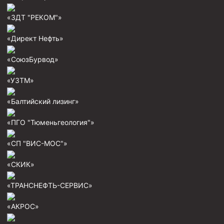
Технологическая оснастка обсадных колонн
«ЗДТ "РЕКОМ"»
Патрубки цементировочные ПЦ
«Директ Нефть»
Краны шаровые КШЗ
Головки цементировочные универсальные
«СоюзБурвод»
Устройство экранирующее для цементирования скважин
«УЗТМ»
Турбулизаторы типа ЦТ
«Балтийский лизинг»
Разъединители резьбовые РР
«ПГО "Тюменьгеология"»
Переводники
Кольца ограничительные ПЦ и ЦЦ
«СП "ВИС-МОС"»
Клапаны обратные
«СКИК»
Краны шаровые и пробковые
«ТРАНСНЕФТЬ-СЕРВИС»
Муфты ступенчатого цементирования
«АКРОС»
Пробки цементировочные