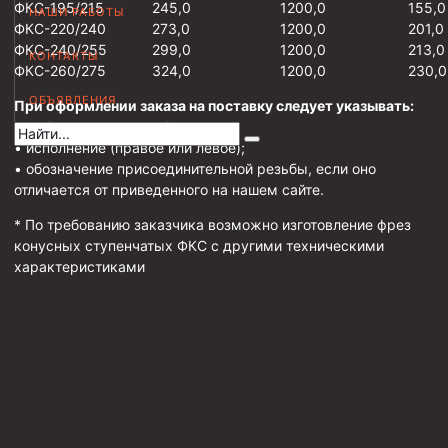
ФКС-195/215
245,0
1200,0
155,0
НАШИ РАБОТЫ
Муфта НКВ 73
ФКС-220/240
273,0
1200,0
201,0
ФКС-240/255
299,0
1200,0
213,0
КОНТАКТЫ
Муфта НКВ 60
ФКС-260/275
324,0
1200,0
230,0
Муфта НКТ 60
ОБЪЯВЛЕНИЯ
При оформлении заказа на поставку следует указывать:
Муфта НКВ 89
• шифр типоразмера фрезера;
• исполнение (правое или левое);
Муфта НКТ 48
• обозначение присоединительной резьбы, если оно
отличается от приведенного на нашем сайте.
Муфта НКТ 33
* По требованию заказчика возможно изготовление фрез
Обсадные трубы и муфты к ним
конусных ступенчатых ФКС с другими техническими
характеристиками
ГОСТ 31446-2017
ГОСТ 632-80
Муфты для обсадных труб
Муфта ОТТМ 102
Муфта ОТТГ 245
Муфта ОТТГ 178