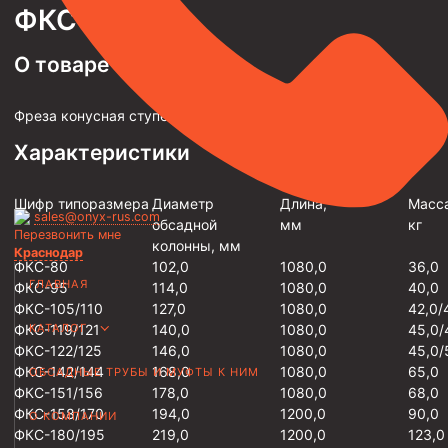
ФКС
Трубы НКТ ТУ 14-3Р-138-2014
О товаре
Трубы НКТ ТУ 14-3Р-121-2011
Трубы НКТ ТУ 14-161-232-2008
Фреза конусная ступенчатая ФКС
Трубы НКТ ТУ 39-0147016-97-99
Характеристики
Трубы НКТ ТУ 14-3-1534-87
Трубы НКТ ТУ 14-161-237-2018
Шифр типоразмера
Диаметр
Длина,
Масса
sales@onyx-rus.com
обсадной
мм
кг
Трубы НКТ ТУ 14-161-237-2018
Перезвонить мне
колонны, мм
Краснодар
Трубы НКТ ГОСТ 633-80
ФКС-80
102,0
1080,0
36,0
ГЛАВНАЯ
ФКС-95
114,0
1080,0
40,0
Муфты для насосно-компрессорных труб
ФКС-105/110
127,0
1080,0
42,0/
КАТАЛОГ
ФКС-119/121
140,0
1080,0
45,0/
Муфта НКТ 114
ФКС-122/125
146,0
1080,0
45,0/
ФКС-142/144
168,0
1080,0
65,0
ОБСАДНЫЕ ТРУБЫ И МУФТЫ К НИМ
Муфта НКТ 102
ФКС-151/156
178,0
1080,0
68,0
Муфта НКТ 89
ФКС-158/170
194,0
1200,0
90,0
О КОМПАНИИ
ФКС-180/195
219,0
1200,0
123,0
Муфта НКТ 73