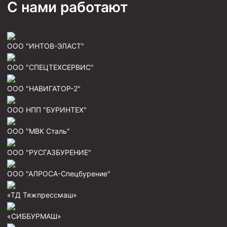
С нами работают
Муфта ОТТМ 146
Муфта БТС 324
ООО "ИНТОВ-ЭЛАСТ"
Муфта БТС 245
Муфта БТС 178
ООО "СПЕЦТЕХСЕРВИС"
Муфта БТС 168
ООО "НАВИГАТОР-2"
Муфта ОТТМ 127
ООО НПП "БУРИНТЕХ"
Муфта БТС 146
ООО "МВК Сталь"
Муфта ОТТМ 245
Муфта ОТТМ 324
ООО "РУСГАЗБУРЕНИЕ"
Муфта ОТТМ 178
ООО "АЛРОСА-Спецбурение"
Муфта ОТТМ 168
«ТД Тяжпрессмаш»
Муфта ОТТМ 114
«СИББУРМАШ»
Муфта ОТТГ 168