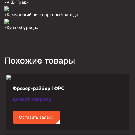
«АКБ-Град»
Стропы цепные
«Камчатский пивоваренный завод»
Канаты стальные
Элементы линии обвязки
«Кубаньбурвод»
Похожие товары
Фрезер-райбер 1ФРС
цена по запросу
Оставить заявку