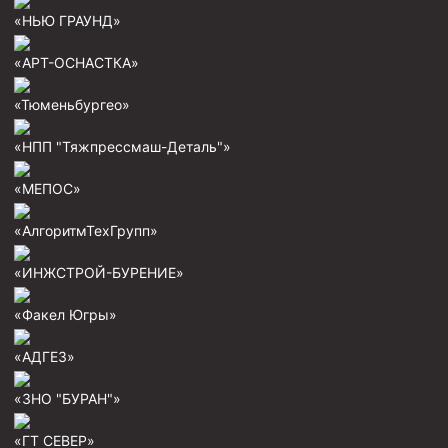
Штанголовки
«НЬЮ ГРАУНД»
Удочки ловильные
«АРТ-ОСНАСТКА»
Труболовки
Шламометаллоуловитель ШМУ
«Тюменьбургео»
Обурочный комплекс ОК
«НПП "Тяжпрессмаш-Деталь"»
Фрезеры торцевые с фрезерующей воронкой и с заводн
«МЕПОС»
Магнитные ловители
«АлгоритмТехГрупп»
Фрезеры арбузообразные
Фрезеры стартово-оконные
«ИНЖСТРОЙ-БУРЕНИЕ»
Печати свинцовые
«Факел Югры»
Калибраторы расширители
«АДГЕЗ»
Фрезеры Барракуда
«ЗНО "БУРАН"»
Фрезеры пилотные
Райберы конусные
«ГТ СЕВЕР»