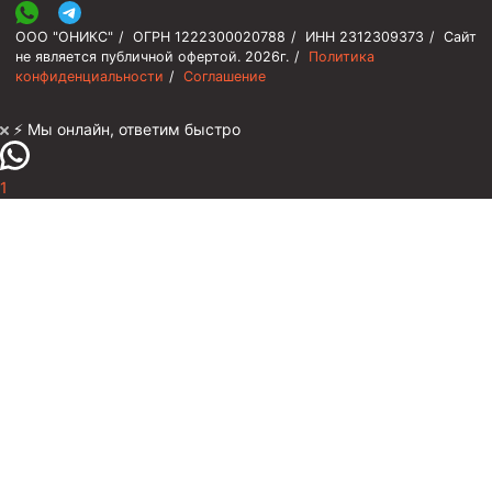
ООО "ОНИКС"
/
ОГРН 1222300020788
/
ИНН 2312309373
/
Сайт
не является публичной офертой.
2026г.
/
Политика
конфиденциальности
/
Соглашение
⚡️ Мы онлайн, ответим быстро
1