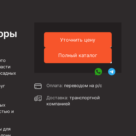
оры
Уточнить цену
Полный каталог
это
ласти
бсадных
Оплата:
переводом на р/с
руг
Доставка:
транспортной
компанией
ных
стью и
ы для
олонн,