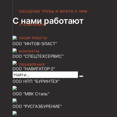
Муфта НКТ 102
ОБСАДНЫЕ ТРУБЫ И МУФТЫ К НИМ
Муфта НКТ 89
С нами работают
Муфта НКТ 73
О КОМПАНИИ
Муфта НКВ 73
НАШИ РАБОТЫ
ООО "ИНТОВ-ЭЛАСТ"
Муфта НКВ 60
КОНТАКТЫ
Муфта НКТ 60
ООО "СПЕЦТЕХСЕРВИС"
Муфта НКВ 89
ОБЪЯВЛЕНИЯ
ООО "НАВИГАТОР-2"
Муфта НКТ 48
ООО НПП "БУРИНТЕХ"
Муфта НКТ 33
ООО "МВК Сталь"
Обсадные трубы и муфты к ним
ГОСТ 31446-2017
ООО "РУСГАЗБУРЕНИЕ"
ГОСТ 632-80