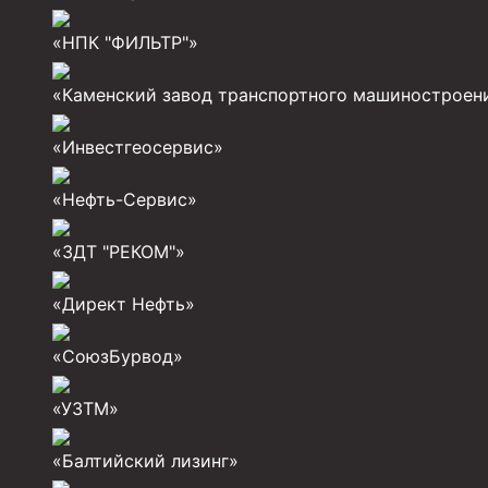
Муфта ОТТМ 324
«НПК "ФИЛЬТР"»
Муфта ОТТМ 178
«Каменский завод транспортного машиностроен
Муфта ОТТМ 168
«Инвестгеосервис»
Муфта ОТТМ 114
Муфта ОТТГ 168
«Нефть-Сервис»
Муфта ОТТГ 146
«ЗДТ "РЕКОМ"»
Муфта ОТТГ 127
«Директ Нефть»
Муфта ОТТГ 114
«СоюзБурвод»
Буровое оборудование
Фонтанная и запорная арматура
«УЗТМ»
Оборудование для трубопроводов и манифольд
«Балтийский лизинг»