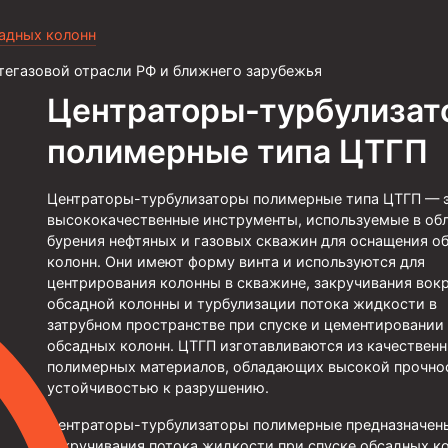
садных колонн
тегазовой отрасли РФ и ближнего зарубежья
Центраторы-турбулизат
полимерные типа ЦТГП
Центраторы-турбулизаторы полимерные типа ЦТГП — 
высококачественные инструменты, используемые в об
бурения нефтяных и газовых скважин для оснащения о
колонн. Они имеют форму винта и используются для
центрирования колонны в скважине, закручивания вок
обсадной колонны и турбулизации потока жидкости в
затрубном пространстве при спуске и цементировании
обсадных колонн. ЦТГП изготавливаются из качествен
полимерных материалов, обладающих высокой прочно
устойчивостью к разрушению.
Центраторы-турбулизаторы полимерные предназначен
закручивания потока жидкости при спуске обсадных к