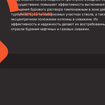
что существенно повышает эффективность вытеснения
замещения бурового раствора тампонажным в зоне де
8 (800) 234-23-90
турбулизаторов на кавернозных участках ствола, а так
эксцентричном положении колонны в скважине. Их
эффективность и надежность делают их востребованн
отрасли бурения нефтяных и газовых скважин.