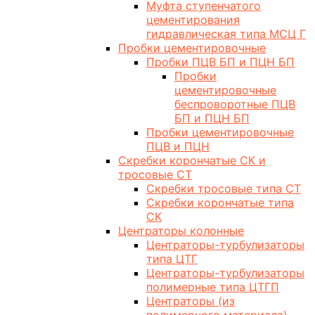
Муфта ступенчатого
цементирования
гидравлическая типа МСЦ Г
Пробки цементировочные
Пробки ПЦВ БП и ПЦН БП
Пробки
цементировочные
беспроворотные ПЦВ
БП и ПЦН БП
Пробки цементировочные
ПЦВ и ПЦН
Скребки корончатые СК и
тросовые СТ
Скребки тросовые типа СТ
Скребки корончатые типа
СК
Центраторы колонные
Центраторы-турбулизаторы
типа ЦТГ
Центраторы-турбулизаторы
полимерные типа ЦТГП
Центраторы (из