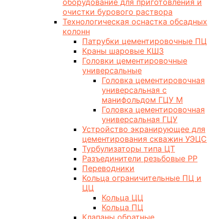
оборудование для приготовления и
очистки бурового раствора
Технологическая оснастка обсадных
колонн
Патрубки цементировочные ПЦ
Краны шаровые КШЗ
Головки цементировочные
универсальные
Головка цементировочная
универсальная с
манифольдом ГЦУ М
Головка цементировочная
универсальная ГЦУ
Устройство экранирующее для
цементирования скважин УЭЦС
Турбулизаторы типа ЦТ
Разъединители резьбовые РР
Переводники
Кольца ограничительные ПЦ и
ЦЦ
Кольца ЦЦ
Кольца ПЦ
Клапаны обратные