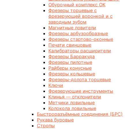
Обурочный комплекс ОК
Фрезеры торцевые с
фрезерующей воронкой и с
заводным зубом
Магнитные ловители
Фрезеры арбузообразные
Фрезеры стартово-оконные
Печати свинцовые
Калибраторы расширители
Фрезеры Барракуда
Фрезеры пилотные
Райберы конусные
Фрезеры кольцевые
Фрезеры-долота торцевые
Ключи
Фрезерующие инструменты
Клинья — отклонители
Метчики ловильные
Колокола ловильные
Быстроразъёмные соединения (БРС)
Рукава буровые
Стропы