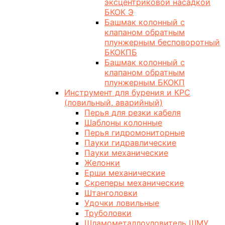
эксцентриковой насадкой
БКОК Э
Башмак колонный с
клапаном обратным
плунжерным бесповоротный
БКОКПБ
Башмак колонный с
клапаном обратным
плунжерным БКОКП
Инструмент для бурения и КРС
(ловильный, аварийный)
Перья для резки кабеля
Шаблоны колонные
Перья гидромониторные
Пауки гидравлические
Пауки механические
Желонки
Ерши механические
Скреперы механические
Штанголовки
Удочки ловильные
Труболовки
Шламометаллоуловитель ШМУ