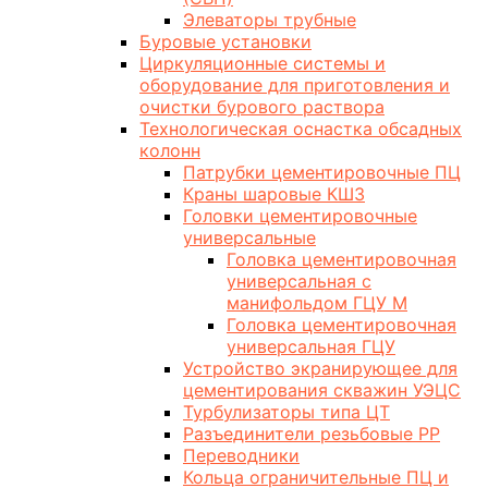
Элеваторы трубные
Буровые установки
Циркуляционные системы и
оборудование для приготовления и
очистки бурового раствора
Технологическая оснастка обсадных
колонн
Патрубки цементировочные ПЦ
Краны шаровые КШЗ
Головки цементировочные
универсальные
Головка цементировочная
универсальная с
манифольдом ГЦУ М
Головка цементировочная
универсальная ГЦУ
Устройство экранирующее для
цементирования скважин УЭЦС
Турбулизаторы типа ЦТ
Разъединители резьбовые РР
Переводники
Кольца ограничительные ПЦ и