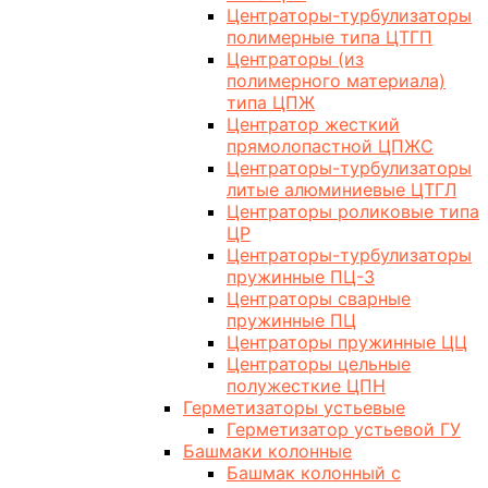
Центраторы-турбулизаторы
полимерные типа ЦТГП
Центраторы (из
полимерного материала)
типа ЦПЖ
Центратор жесткий
прямолопастной ЦПЖС
Центраторы-турбулизаторы
литые алюминиевые ЦТГЛ
Центраторы роликовые типа
ЦР
Центраторы-турбулизаторы
пружинные ПЦ-3
Центраторы сварные
пружинные ПЦ
Центраторы пружинные ЦЦ
Центраторы цельные
полужесткие ЦПН
Герметизаторы устьевые
Герметизатор устьевой ГУ
Башмаки колонные
Башмак колонный с