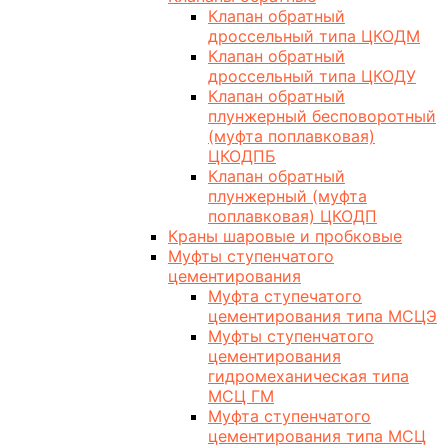
Клапан обратный
дроссельный типа ЦКОДМ
Клапан обратный
дроссельный типа ЦКОДУ
Клапан обратный
плунжерный бесповоротный
(муфта поплавковая)
ЦКОДПБ
Клапан обратный
плунжерный (муфта
поплавковая) ЦКОДП
Краны шаровые и пробковые
Муфты ступенчатого
цементирования
Муфта ступечатого
цементирования типа МСЦЭ
Муфты ступенчатого
цементирования
гидромеханическая типа
МСЦ ГМ
Муфта ступенчатого
цементирования типа МСЦ