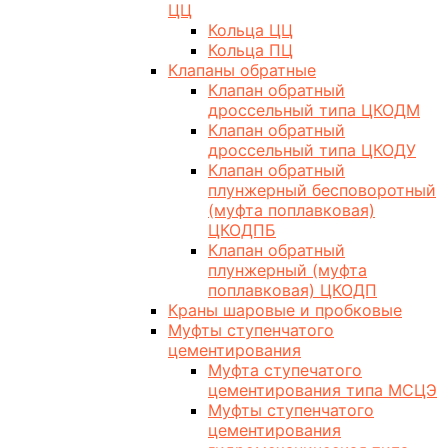
ЦЦ
Кольца ЦЦ
Кольца ПЦ
Клапаны обратные
Клапан обратный
дроссельный типа ЦКОДМ
Клапан обратный
дроссельный типа ЦКОДУ
Клапан обратный
плунжерный бесповоротный
(муфта поплавковая)
ЦКОДПБ
Клапан обратный
плунжерный (муфта
поплавковая) ЦКОДП
Краны шаровые и пробковые
Муфты ступенчатого
цементирования
Муфта ступечатого
цементирования типа МСЦЭ
Муфты ступенчатого
цементирования