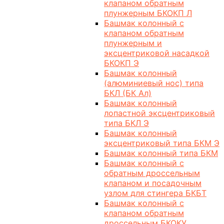
клапаном обратным
плунжерным БКОКП Л
Башмак колонный с
клапаном обратным
плунжерным и
эксцентриковой насадкой
БКОКП Э
Башмак колонный
(алюминиевый нос) типа
БКЛ (БК Ал)
Башмак колонный
лопастной эксцентриковый
типа БКЛ Э
Башмак колонный
эксцентриковый типа БКМ Э
Башмак колонный типа БКМ
Башмак колонный с
обратным дроссельным
клапаном и посадочным
узлом для стингера БКБТ
Башмак колонный с
клапаном обратным
дроссельным БКОКУ