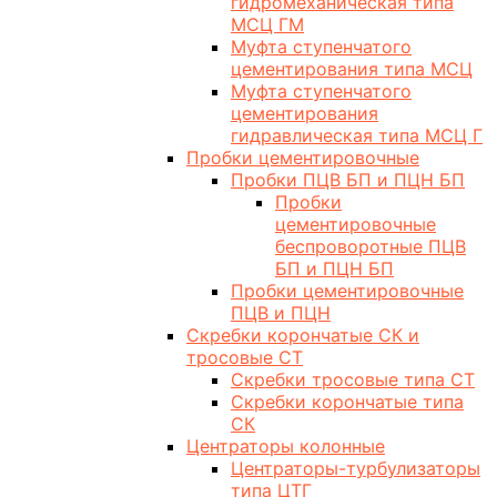
гидромеханическая типа
МСЦ ГМ
Муфта ступенчатого
цементирования типа МСЦ
Муфта ступенчатого
цементирования
гидравлическая типа МСЦ Г
Пробки цементировочные
Пробки ПЦВ БП и ПЦН БП
Пробки
цементировочные
беспроворотные ПЦВ
БП и ПЦН БП
Пробки цементировочные
ПЦВ и ПЦН
Скребки корончатые СК и
тросовые СТ
Скребки тросовые типа СТ
Скребки корончатые типа
СК
Центраторы колонные
Центраторы-турбулизаторы
типа ЦТГ