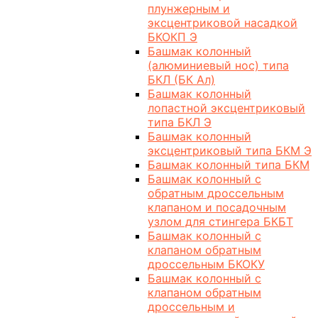
плунжерным и
эксцентриковой насадкой
БКОКП Э
Башмак колонный
(алюминиевый нос) типа
БКЛ (БК Ал)
Башмак колонный
лопастной эксцентриковый
типа БКЛ Э
Башмак колонный
эксцентриковый типа БКМ Э
Башмак колонный типа БКМ
Башмак колонный с
обратным дроссельным
клапаном и посадочным
узлом для стингера БКБТ
Башмак колонный с
клапаном обратным
дроссельным БКОКУ
Башмак колонный с
клапаном обратным
дроссельным и