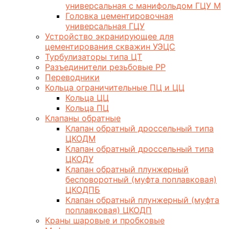
универсальная с манифольдом ГЦУ М
Головка цементировочная
универсальная ГЦУ
Устройство экранирующее для
цементирования скважин УЭЦС
Турбулизаторы типа ЦТ
Разъединители резьбовые РР
Переводники
Кольца ограничительные ПЦ и ЦЦ
Кольца ЦЦ
Кольца ПЦ
Клапаны обратные
Клапан обратный дроссельный типа
ЦКОДМ
Клапан обратный дроссельный типа
ЦКОДУ
Клапан обратный плунжерный
бесповоротный (муфта поплавковая)
ЦКОДПБ
Клапан обратный плунжерный (муфта
поплавковая) ЦКОДП
Краны шаровые и пробковые