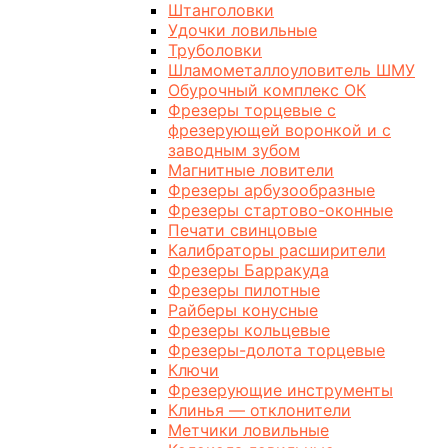
Штанголовки
Удочки ловильные
Труболовки
Шламометаллоуловитель ШМУ
Обурочный комплекс ОК
Фрезеры торцевые с
фрезерующей воронкой и с
заводным зубом
Магнитные ловители
Фрезеры арбузообразные
Фрезеры стартово-оконные
Печати свинцовые
Калибраторы расширители
Фрезеры Барракуда
Фрезеры пилотные
Райберы конусные
Фрезеры кольцевые
Фрезеры-долота торцевые
Ключи
Фрезерующие инструменты
Клинья — отклонители
Метчики ловильные