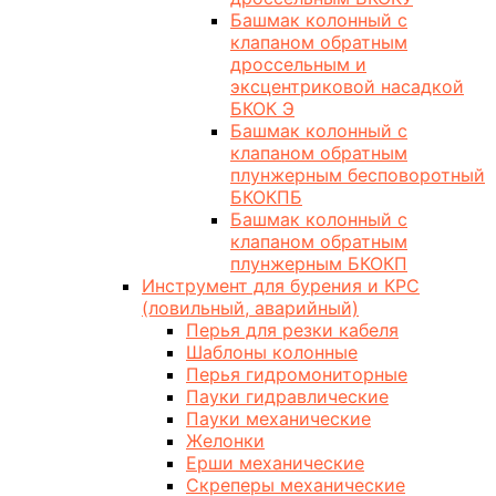
Башмак колонный с
клапаном обратным
дроссельным и
эксцентриковой насадкой
БКОК Э
Башмак колонный с
клапаном обратным
плунжерным бесповоротный
БКОКПБ
Башмак колонный с
клапаном обратным
плунжерным БКОКП
Инструмент для бурения и КРС
(ловильный, аварийный)
Перья для резки кабеля
Шаблоны колонные
Перья гидромониторные
Пауки гидравлические
Пауки механические
Желонки
Ерши механические
Скреперы механические