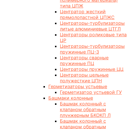
полимерного материала)
типа ЦПЖ
Центратор жесткий
прямолопастной ЦПЖС
Центраторы-турбулизаторы
литые алюминиевые ЦТГЛ
Центраторы роликовые типа
ЦР
Центраторы-турбулизаторы
пружинные ПЦ-3
Центраторы сварные
пружинные ПЦ
Центраторы пружинные ЦЦ
Центраторы цельные
полужесткие ЦПН
Герметизаторы устьевые
Герметизатор устьевой ГУ
Башмаки колонные
Башмак колонный с
клапаном обратным
плунжерным БКОКП Л
Башмак колонный с
клапаном обратным