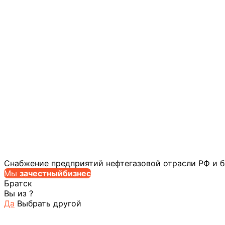
Снабжение предприятий нефтегазовой отрасли РФ и 
Мы
за
честныйбизнес
Братск
Вы из
?
Да
Выбрать другой