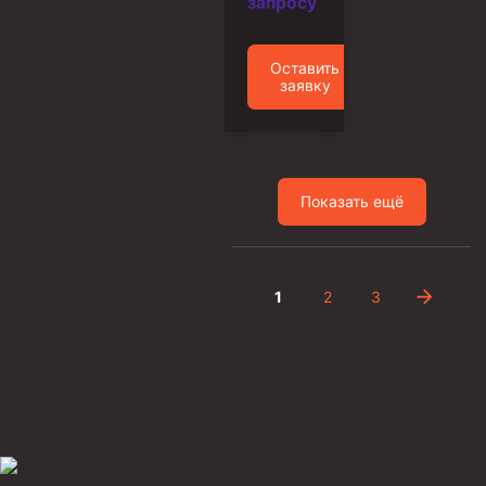
запросу
Фрезеры пилотные
Райберы конусные
Оставить
заявку
Фрезеры кольцевые
Фрезеры-долота торцевые
Ключи
Показать ещё
Фрезерующие инструменты
Клинья — отклонители
Метчики ловильные
1
2
3
Колокола ловильные
Быстроразъёмные соединения (БРС)
Рукава буровые
Стропы
Стропы канатные ВК