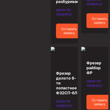
разбуривающий
запросу
Муфта ОТТГ 146
цена по
Муфта ОТТГ 127
запросу
Оставить
Муфта ОТТГ 114
заявку
Оставить
Буровое оборудование
заявку
Фонтанная и запорная арматура
Оборудование для трубопроводов и манифольдов
высокого давления
Задвижки буровые
Фрезер
райбер
Буровые насосы
ФР
Фрезер
Противовыбросовое оборудование
долото 6-
цена по
ти
запросу
Системы верхнего привода (СВП)
лопастное
Ф32СП-6Л
Элеваторы трубные
Оставить
цена по
заявку
Буровые установки
запросу