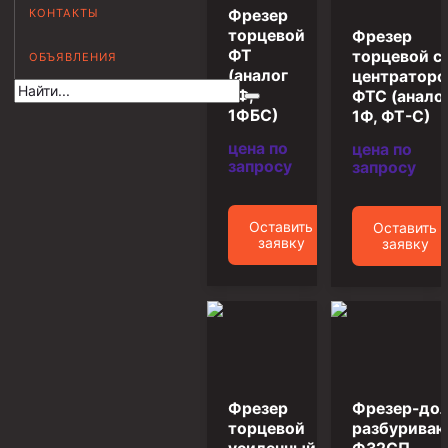
КОНТАКТЫ
Фрезер
Муфта НКВ 73
торцевой
Фрезер
ФТ
торцевой с
ОБЪЯВЛЕНИЯ
Муфта НКВ 60
(аналог
центратор
Муфта НКТ 60
1Ф,
ФТС (анало
1ФБС)
1Ф, ФТ-С)
Муфта НКВ 89
цена по
цена по
Муфта НКТ 48
запросу
запросу
Муфта НКТ 33
Оставить
Оставить
Обсадные трубы и муфты к ним
заявку
заявку
ГОСТ 31446-2017
ГОСТ 632-80
Муфты для обсадных труб
Муфта ОТТМ 102
Фрезер
Фрезер-до
Муфта ОТТГ 245
торцевой
разбурива
Муфта ОТТГ 178