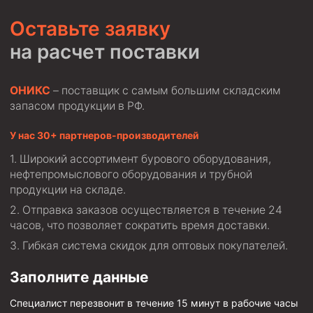
Стропы канатные
Оставьте заявку
Стропы текстильные
на расчет поставки
Стропы цепные
Канаты стальные
ОНИКС
– поставщик с самым большим складским
запасом продукции в РФ.
Элементы линии обвязки
У нас 30+ партнеров-производителей
Широкий ассортимент бурового оборудования,
нефтепромыслового оборудования и трубной
продукции на складе.
Отправка заказов осуществляется в течение 24
часов, что позволяет сократить время доставки.
Гибкая система скидок для оптовых покупателей.
Заполните данные
Специалист перезвонит в течение 15 минут в рабочие часы