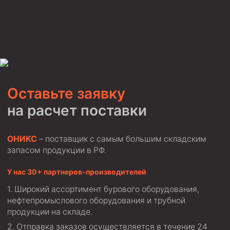
Фрезеры пилотные
Райберы конусные
Фрезеры кольцевые
Фрезеры-долота торцевые
Ключи
Оставьте заявку
Фрезерующие инструменты
на расчет поставки
Клинья — отклонители
Метчики ловильные
ОНИКС
– поставщик с самым большим складским
запасом продукции в РФ.
Колокола ловильные
У нас 30+ партнеров-производителей
Быстроразъёмные соединения (БРС)
Рукава буровые
Широкий ассортимент бурового оборудования,
нефтепромыслового оборудования и трубной
Стропы
продукции на складе.
Стропы канатные ВК
Отправка заказов осуществляется в течение 24