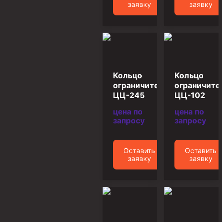
заявку
заявку
Муфта ОТТГ 146
Муфта ОТТГ 127
Муфта ОТТГ 114
Буровое оборудование
Кольцо
Кольцо
Фонтанная и запорная арматура
ограничительное
ограничите
ЦЦ-245
ЦЦ-102
Оборудование для трубопроводов и манифольдов
высокого давления
цена по
цена по
запросу
запросу
Задвижки буровые
Буровые насосы
Оставить
Оставить
Противовыбросовое оборудование
заявку
заявку
Системы верхнего привода (СВП)
Элеваторы трубные
Буровые установки