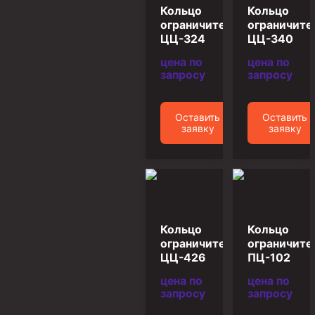
Циркуляционные системы и оборудование для
Кольцо
Кольцо
приготовления и очистки бурового раствора
ограничительное
ограничите
Технологическая оснастка обсадных колонн
ЦЦ-324
ЦЦ-340
Патрубки цементировочные ПЦ
цена по
цена по
запросу
запросу
Краны шаровые КШЗ
Головки цементировочные универсальные
Оставить
Оставить
заявку
заявку
Устройство экранирующее для цементирования
скважин УЭЦС
Турбулизаторы типа ЦТ
Разъединители резьбовые РР
Переводники
Кольцо
Кольцо
Кольца ограничительные ПЦ и ЦЦ
ограничительное
ограничите
ЦЦ-426
ПЦ-102
Клапаны обратные
цена по
цена по
Краны шаровые и пробковые
запросу
запросу
Муфты ступенчатого цементирования