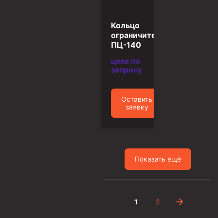
Скреперы механические
Кольцо
Штанголовки
ограничительное
Удочки ловильные
ПЦ-140
Труболовки
цена по
запросу
Шламометаллоуловитель ШМУ
Обурочный комплекс ОК
Оставить
заявку
Фрезеры торцевые с фрезерующей воронкой и с
заводным зубом
Магнитные ловители
Фрезеры арбузообразные
Показать ещё
Фрезеры стартово-оконные
Печати свинцовые
Калибраторы расширители
1
2
Фрезеры Барракуда