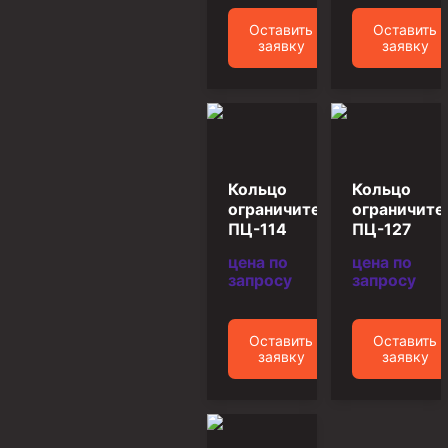
Пробки цементировочные
Оставить
Оставить
заявку
заявку
Скребки корончатые СК и тросовые СТ
Центраторы колонные
Герметизаторы устьевые
Башмаки колонные
Кольцо
Кольцо
Инструмент для бурения и КРС (ловильный, аварийный)
ограничительное
ограничите
ПЦ-114
ПЦ-127
Перья для резки кабеля
цена по
цена по
Шаблоны колонные
запросу
запросу
Перья гидромониторные
Пауки гидравлические
Оставить
Оставить
заявку
заявку
Пауки механические
Желонки
Ерши механические