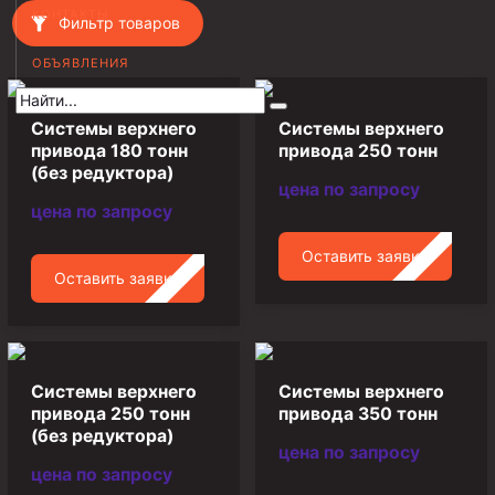
КОНТАКТЫ
Фильтр товаров
Муфта НКВ 73
ОБЪЯВЛЕНИЯ
Муфта НКВ 60
Муфта НКТ 60
Системы верхнего
Системы верхнего
Муфта НКВ 89
привода 180 тонн
привода 250 тонн
(без редуктора)
Муфта НКТ 48
цена по запросу
цена по запросу
Муфта НКТ 33
Оставить заявку
Обсадные трубы и муфты к ним
Оставить заявку
ГОСТ 31446-2017
ГОСТ 632-80
Муфты для обсадных труб
Системы верхнего
Системы верхнего
привода 250 тонн
привода 350 тонн
Муфта ОТТМ 102
(без редуктора)
цена по запросу
Муфта ОТТГ 245
цена по запросу
Муфта ОТТГ 178