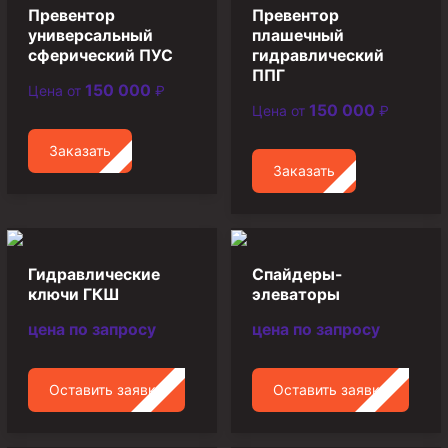
Превентор
Превентор
Муфта ОТТГ 146
универсальный
плашечный
Муфта ОТТГ 127
сферический ПУС
гидравлический
ППГ
Муфта ОТТГ 114
150 000
Цена от
₽
150 000
Цена от
₽
Буровое оборудование
Заказать
Фонтанная и запорная арматура
Заказать
Оборудование для трубопроводов и манифольдов
высокого давления
Задвижки буровые
Гидравлические
Спайдеры-
Буровые насосы
ключи ГКШ
элеваторы
Противовыбросовое оборудование
цена по запросу
цена по запросу
Системы верхнего привода (СВП)
Элеваторы трубные
Оставить заявку
Оставить заявку
Буровые установки