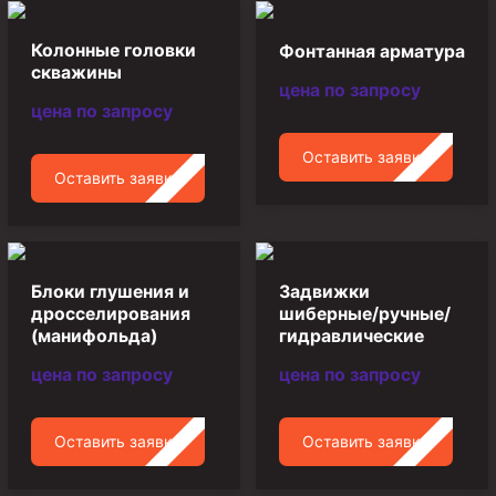
Циркуляционные системы и оборудование для
приготовления и очистки бурового раствора
Колонные головки
Фонтанная арматура
Технологическая оснастка обсадных колонн
скважины
цена по запросу
Патрубки цементировочные ПЦ
цена по запросу
Краны шаровые КШЗ
Оставить заявку
Головки цементировочные универсальные
Оставить заявку
Устройство экранирующее для цементирования
скважин УЭЦС
Турбулизаторы типа ЦТ
Блоки глушения и
Задвижки
Разъединители резьбовые РР
дросселирования
шиберные/ручные/
(манифольда)
гидравлические
Переводники
цена по запросу
цена по запросу
Кольца ограничительные ПЦ и ЦЦ
Клапаны обратные
Оставить заявку
Оставить заявку
Краны шаровые и пробковые
Муфты ступенчатого цементирования