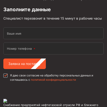
Фрезеры пилотные
Заполните данные
Райберы конусные
Специалист перезвонит в течение 15 минут в рабочие часы
Фрезеры кольцевые
Фрезеры-долота торцевые
Ваше имя
Ключи
Фрезерующие инструменты
Номер телефона
Клинья — отклонители
Метчики ловильные
Заявка на поставку
Колокола ловильные
Я даю свое согласие на обработку персональных данных и
соглашаюсь с
политикой конфиденциальности
Быстроразъёмные соединения (БРС)
Рукава буровые
Стропы
Стропы канатные ВК
Снабжение предприятий нефтегазовой отрасли РФ и ближнего