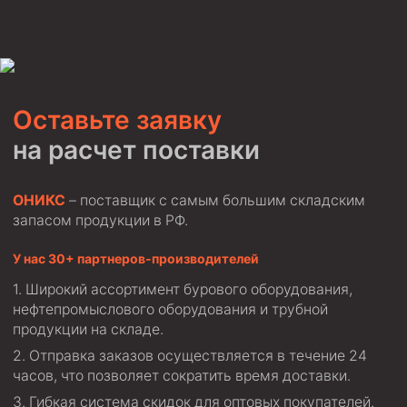
Скреперы механические
Штанголовки
Удочки ловильные
Труболовки
Оставьте заявку
Шламометаллоуловитель ШМУ
на расчет поставки
Обурочный комплекс ОК
ОНИКС
– поставщик с самым большим складским
Фрезеры торцевые с фрезерующей воронкой и с
заводным зубом
запасом продукции в РФ.
Магнитные ловители
У нас 30+ партнеров-производителей
Фрезеры арбузообразные
Широкий ассортимент бурового оборудования,
Фрезеры стартово-оконные
нефтепромыслового оборудования и трубной
продукции на складе.
Печати свинцовые
Отправка заказов осуществляется в течение 24
Калибраторы расширители
часов, что позволяет сократить время доставки.
Фрезеры Барракуда
Гибкая система скидок для оптовых покупателей.