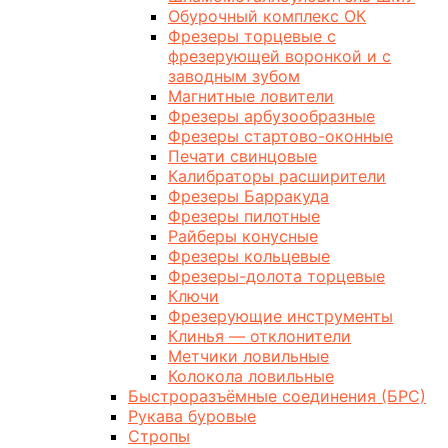
Обурочный комплекс ОК
Фрезеры торцевые с
фрезерующей воронкой и с
заводным зубом
Магнитные ловители
Фрезеры арбузообразные
Фрезеры стартово-оконные
Печати свинцовые
Калибраторы расширители
Фрезеры Барракуда
Фрезеры пилотные
Райберы конусные
Фрезеры кольцевые
Фрезеры-долота торцевые
Ключи
Фрезерующие инструменты
Клинья — отклонители
Метчики ловильные
Колокола ловильные
Быстроразъёмные соединения (БРС)
Рукава буровые
Стропы