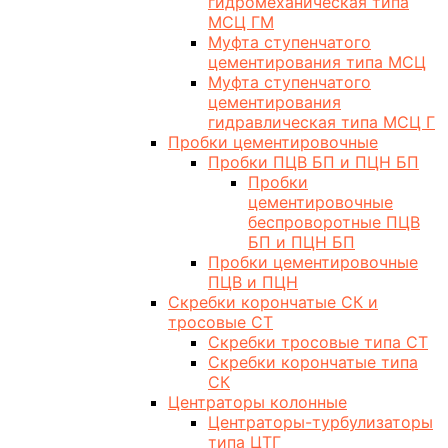
гидромеханическая типа
МСЦ ГМ
Муфта ступенчатого
цементирования типа МСЦ
Муфта ступенчатого
цементирования
гидравлическая типа МСЦ Г
Пробки цементировочные
Пробки ПЦВ БП и ПЦН БП
Пробки
цементировочные
беспроворотные ПЦВ
БП и ПЦН БП
Пробки цементировочные
ПЦВ и ПЦН
Скребки корончатые СК и
тросовые СТ
Скребки тросовые типа СТ
Скребки корончатые типа
СК
Центраторы колонные
Центраторы-турбулизаторы
типа ЦТГ