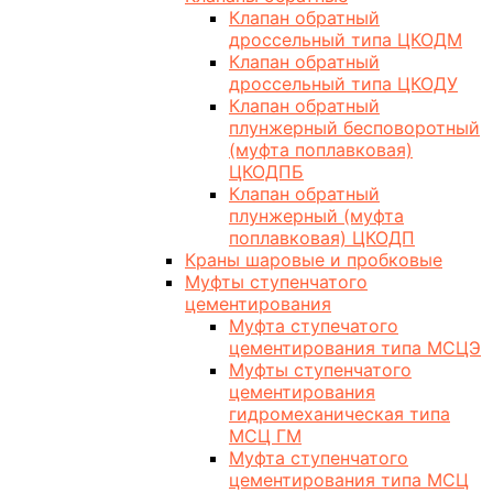
Клапан обратный
дроссельный типа ЦКОДМ
Клапан обратный
дроссельный типа ЦКОДУ
Клапан обратный
плунжерный бесповоротный
(муфта поплавковая)
ЦКОДПБ
Клапан обратный
плунжерный (муфта
поплавковая) ЦКОДП
Краны шаровые и пробковые
Муфты ступенчатого
цементирования
Муфта ступечатого
цементирования типа МСЦЭ
Муфты ступенчатого
цементирования
гидромеханическая типа
МСЦ ГМ
Муфта ступенчатого
цементирования типа МСЦ