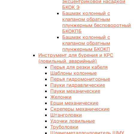
эксцентриковой насадкой
БКОК Э
Башмак колонный с
клапаном обратным
плунжерным бесповоротный
БКОКПБ
Башмак колонный с
клапаном обратным
плунжерным БКОКП
Инструмент для бурения и КРС
(ловильный, аварийный)
Перья для резки кабеля
Шаблоны колонные
Перья гидромониторные
Пауки гидравлические
Пауки механические
Желонки
Ерши механические
Скреперы механические
Штанголовки
Удочки ловильные
Труболовки
Шламометаллоуловитель ШМУ