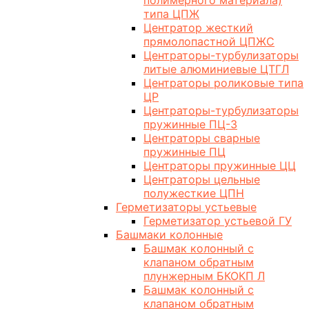
полимерного материала)
типа ЦПЖ
Центратор жесткий
прямолопастной ЦПЖС
Центраторы-турбулизаторы
литые алюминиевые ЦТГЛ
Центраторы роликовые типа
ЦР
Центраторы-турбулизаторы
пружинные ПЦ-3
Центраторы сварные
пружинные ПЦ
Центраторы пружинные ЦЦ
Центраторы цельные
полужесткие ЦПН
Герметизаторы устьевые
Герметизатор устьевой ГУ
Башмаки колонные
Башмак колонный с
клапаном обратным
плунжерным БКОКП Л
Башмак колонный с
клапаном обратным