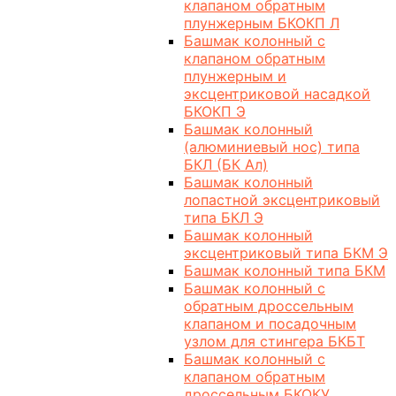
клапаном обратным
плунжерным БКОКП Л
Башмак колонный с
клапаном обратным
плунжерным и
эксцентриковой насадкой
БКОКП Э
Башмак колонный
(алюминиевый нос) типа
БКЛ (БК Ал)
Башмак колонный
лопастной эксцентриковый
типа БКЛ Э
Башмак колонный
эксцентриковый типа БКМ Э
Башмак колонный типа БКМ
Башмак колонный с
обратным дроссельным
клапаном и посадочным
узлом для стингера БКБТ
Башмак колонный с
клапаном обратным
дроссельным БКОКУ