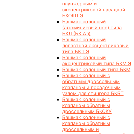
плунжерным и
эксцентриковой насадкой
БКОКП Э
Башмак колонный
(алюминиевый нос) типа
БКЛ (БК Ал)
Башмак колонный
лопастной эксцентриковый
типа БКЛ Э
Башмак колонный
эксцентриковый типа БКМ Э
Башмак колонный типа БКМ
Башмак колонный с
обратным дроссельным
клапаном и посадочным
узлом для стингера БКБТ
Башмак колонный с
клапаном обратным
дроссельным БКОКУ
Башмак колонный с
клапаном обратным
дроссельным и