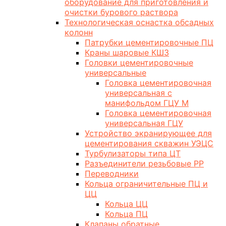
оборудование для приготовления и
очистки бурового раствора
Технологическая оснастка обсадных
колонн
Патрубки цементировочные ПЦ
Краны шаровые КШЗ
Головки цементировочные
универсальные
Головка цементировочная
универсальная с
манифольдом ГЦУ М
Головка цементировочная
универсальная ГЦУ
Устройство экранирующее для
цементирования скважин УЭЦС
Турбулизаторы типа ЦТ
Разъединители резьбовые РР
Переводники
Кольца ограничительные ПЦ и
ЦЦ
Кольца ЦЦ
Кольца ПЦ
Клапаны обратные