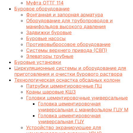
Муфта ОТТГ 114
Буровое оборудование
Фонтанная и запорная арматура
Оборудование для трубопроводов и
манифольдов высокого давления
Задвижки буровые
Буровые насосы
Противовыбросовое оборудование
Системы верхнего привода (СВП)
Элеваторы трубные
Буровые установки
Циркуляционные системы и оборудование для
приготовления и очистки бурового раствора
Технологическая оснастка обсадных колонн
Патрубки цементировочные ПЦ
Краны шаровые КШЗ
Головки цементировочные универсальные
Головка цементировочная
универсальная с манифольдом ГЦУ М
Головка цементировочная
универсальная ГЦУ
Устройство экранирующее для