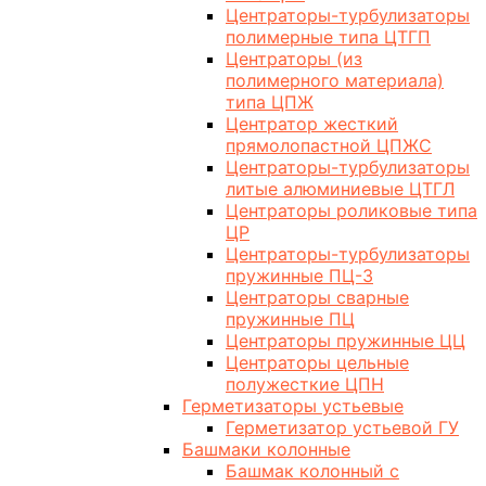
Центраторы-турбулизаторы
полимерные типа ЦТГП
Центраторы (из
полимерного материала)
типа ЦПЖ
Центратор жесткий
прямолопастной ЦПЖС
Центраторы-турбулизаторы
литые алюминиевые ЦТГЛ
Центраторы роликовые типа
ЦР
Центраторы-турбулизаторы
пружинные ПЦ-3
Центраторы сварные
пружинные ПЦ
Центраторы пружинные ЦЦ
Центраторы цельные
полужесткие ЦПН
Герметизаторы устьевые
Герметизатор устьевой ГУ
Башмаки колонные
Башмак колонный с