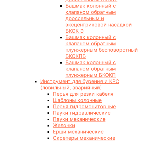
Башмак колонный с
клапаном обратным
дроссельным и
эксцентриковой насадкой
БКОК Э
Башмак колонный с
клапаном обратным
плунжерным бесповоротный
БКОКПБ
Башмак колонный с
клапаном обратным
плунжерным БКОКП
Инструмент для бурения и КРС
(ловильный, аварийный)
Перья для резки кабеля
Шаблоны колонные
Перья гидромониторные
Пауки гидравлические
Пауки механические
Желонки
Ерши механические
Скреперы механические