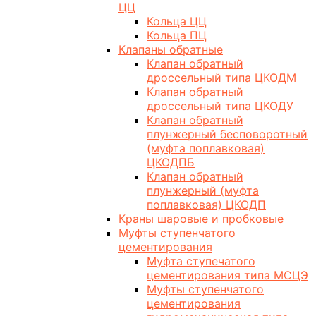
ЦЦ
Кольца ЦЦ
Кольца ПЦ
Клапаны обратные
Клапан обратный
дроссельный типа ЦКОДМ
Клапан обратный
дроссельный типа ЦКОДУ
Клапан обратный
плунжерный бесповоротный
(муфта поплавковая)
ЦКОДПБ
Клапан обратный
плунжерный (муфта
поплавковая) ЦКОДП
Краны шаровые и пробковые
Муфты ступенчатого
цементирования
Муфта ступечатого
цементирования типа МСЦЭ
Муфты ступенчатого
цементирования