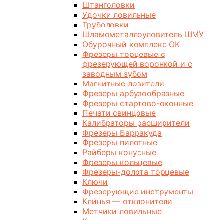
Штанголовки
Удочки ловильные
Труболовки
Шламометаллоуловитель ШМУ
Обурочный комплекс ОК
Фрезеры торцевые с
фрезерующей воронкой и с
заводным зубом
Магнитные ловители
Фрезеры арбузообразные
Фрезеры стартово-оконные
Печати свинцовые
Калибраторы расширители
Фрезеры Барракуда
Фрезеры пилотные
Райберы конусные
Фрезеры кольцевые
Фрезеры-долота торцевые
Ключи
Фрезерующие инструменты
Клинья — отклонители
Метчики ловильные