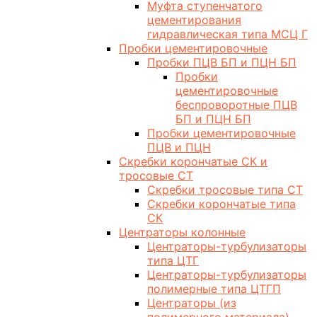
Муфта ступенчатого
цементирования
гидравлическая типа МСЦ Г
Пробки цементировочные
Пробки ПЦВ БП и ПЦН БП
Пробки
цементировочные
беспроворотные ПЦВ
БП и ПЦН БП
Пробки цементировочные
ПЦВ и ПЦН
Скребки корончатые СК и
тросовые СТ
Скребки тросовые типа СТ
Скребки корончатые типа
СК
Центраторы колонные
Центраторы-турбулизаторы
типа ЦТГ
Центраторы-турбулизаторы
полимерные типа ЦТГП
Центраторы (из