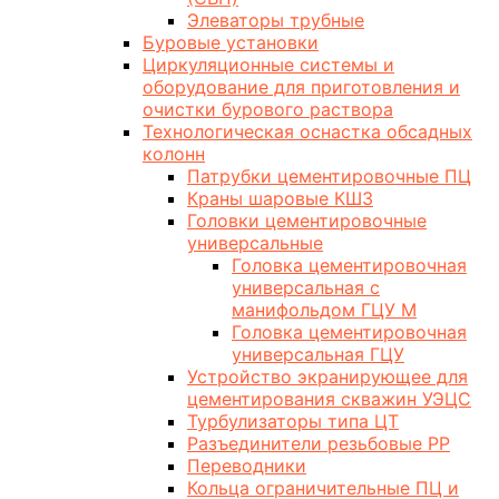
Элеваторы трубные
Буровые установки
Циркуляционные системы и
оборудование для приготовления и
очистки бурового раствора
Технологическая оснастка обсадных
колонн
Патрубки цементировочные ПЦ
Краны шаровые КШЗ
Головки цементировочные
универсальные
Головка цементировочная
универсальная с
манифольдом ГЦУ М
Головка цементировочная
универсальная ГЦУ
Устройство экранирующее для
цементирования скважин УЭЦС
Турбулизаторы типа ЦТ
Разъединители резьбовые РР
Переводники
Кольца ограничительные ПЦ и