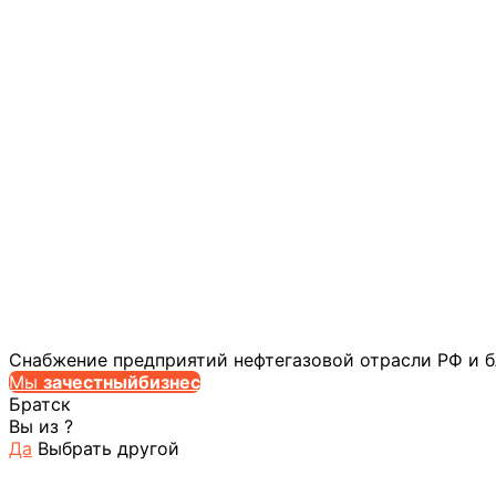
Снабжение предприятий нефтегазовой отрасли РФ и 
Мы
за
честныйбизнес
Братск
Вы из
?
Да
Выбрать другой