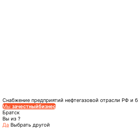
Снабжение предприятий нефтегазовой отрасли РФ и 
Мы
за
честныйбизнес
Братск
Вы из
?
Да
Выбрать другой