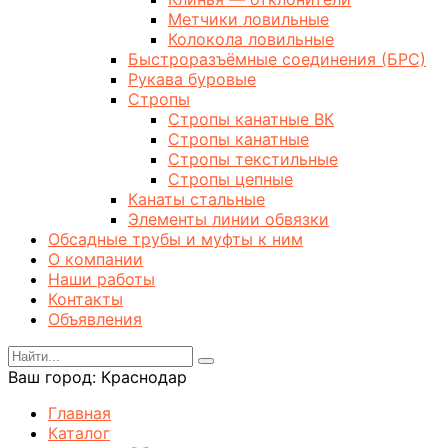
Метчики ловильные
Колокола ловильные
Быстроразъёмные соединения (БРС)
Рукава буровые
Стропы
Стропы канатные ВК
Стропы канатные
Стропы текстильные
Стропы цепные
Канаты стальные
Элементы линии обвязки
Обсадные трубы и муфты к ним
О компании
Наши работы
Контакты
Объявления
Ваш город:
Краснодар
Главная
Каталог