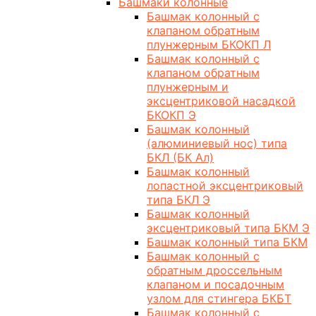
Башмаки колонные
Башмак колонный с
клапаном обратным
плунжерным БКОКП Л
Башмак колонный с
клапаном обратным
плунжерным и
эксцентриковой насадкой
БКОКП Э
Башмак колонный
(алюминиевый нос) типа
БКЛ (БК Ал)
Башмак колонный
лопастной эксцентриковый
типа БКЛ Э
Башмак колонный
эксцентриковый типа БКМ Э
Башмак колонный типа БКМ
Башмак колонный с
обратным дроссельным
клапаном и посадочным
узлом для стингера БКБТ
Башмак колонный с