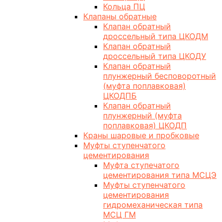
Кольца ПЦ
Клапаны обратные
Клапан обратный
дроссельный типа ЦКОДМ
Клапан обратный
дроссельный типа ЦКОДУ
Клапан обратный
плунжерный бесповоротный
(муфта поплавковая)
ЦКОДПБ
Клапан обратный
плунжерный (муфта
поплавковая) ЦКОДП
Краны шаровые и пробковые
Муфты ступенчатого
цементирования
Муфта ступечатого
цементирования типа МСЦЭ
Муфты ступенчатого
цементирования
гидромеханическая типа
МСЦ ГМ