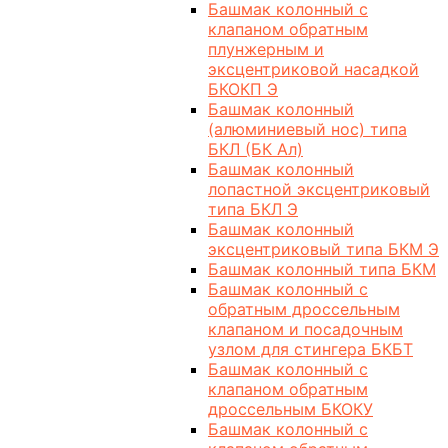
Башмак колонный с
клапаном обратным
плунжерным и
эксцентриковой насадкой
БКОКП Э
Башмак колонный
(алюминиевый нос) типа
БКЛ (БК Ал)
Башмак колонный
лопастной эксцентриковый
типа БКЛ Э
Башмак колонный
эксцентриковый типа БКМ Э
Башмак колонный типа БКМ
Башмак колонный с
обратным дроссельным
клапаном и посадочным
узлом для стингера БКБТ
Башмак колонный с
клапаном обратным
дроссельным БКОКУ
Башмак колонный с