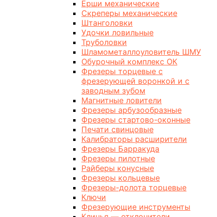
Ерши механические
Скреперы механические
Штанголовки
Удочки ловильные
Труболовки
Шламометаллоуловитель ШМУ
Обурочный комплекс ОК
Фрезеры торцевые с
фрезерующей воронкой и с
заводным зубом
Магнитные ловители
Фрезеры арбузообразные
Фрезеры стартово-оконные
Печати свинцовые
Калибраторы расширители
Фрезеры Барракуда
Фрезеры пилотные
Райберы конусные
Фрезеры кольцевые
Фрезеры-долота торцевые
Ключи
Фрезерующие инструменты
Клинья — отклонители