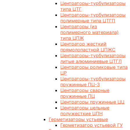
Центраторы-турбулизаторы
типа ЦТГ
Центраторы-турбулизаторы
полимерные типа ЦТГП
Центраторы (из
полимерного материала)
типа ЦПЖ
Центратор жесткий
прямолопастной ЦПЖС
Центраторы-турбулизаторы
литые алюминиевые ЦТГЛ
Центраторы роликовые типа
ЦР
Центраторы-турбулизаторы
пружинные ПЦ-3
Центраторы сварные
пружинные ПЦ
Центраторы пружинные ЦЦ
Центраторы цельные
полужесткие ЦПН
Герметизаторы устьевые
Герметизатор устьевой ГУ