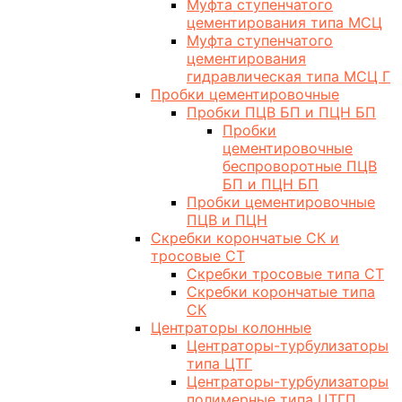
Муфта ступенчатого
цементирования типа МСЦ
Муфта ступенчатого
цементирования
гидравлическая типа МСЦ Г
Пробки цементировочные
Пробки ПЦВ БП и ПЦН БП
Пробки
цементировочные
беспроворотные ПЦВ
БП и ПЦН БП
Пробки цементировочные
ПЦВ и ПЦН
Скребки корончатые СК и
тросовые СТ
Скребки тросовые типа СТ
Скребки корончатые типа
СК
Центраторы колонные
Центраторы-турбулизаторы
типа ЦТГ
Центраторы-турбулизаторы
полимерные типа ЦТГП