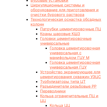
Буровые установки
Циркуляционные системы и
оборудование для приготовления и
очистки бурового раствора
Технологическая оснастка обсадных
колонн
Патрубки цементировочные ПЦ
Краны шаровые КШЗ
Головки цементировочные
универсальные
Головка цементировочная
универсальная с
манифольдом ГЦУ М
Головка цементировочная
универсальная ГЦУ
Устройство экранирующее для
цементирования скважин УЭЦС
Турбулизаторы типа ЦТ
Разъединители резьбовые РР
Переводники
Кольца ограничительные ПЦ и
ЦЦ
Кольца ЦЦ