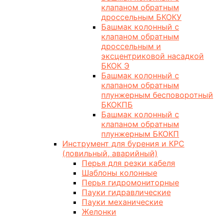
клапаном обратным
дроссельным БКОКУ
Башмак колонный с
клапаном обратным
дроссельным и
эксцентриковой насадкой
БКОК Э
Башмак колонный с
клапаном обратным
плунжерным бесповоротный
БКОКПБ
Башмак колонный с
клапаном обратным
плунжерным БКОКП
Инструмент для бурения и КРС
(ловильный, аварийный)
Перья для резки кабеля
Шаблоны колонные
Перья гидромониторные
Пауки гидравлические
Пауки механические
Желонки