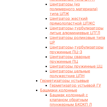
Центраторы (из
полимерного материала)
типа ЦПЖ
Центратор жесткий
прямолопастной ЦПЖС
Центраторы-турбулизаторы
литые алюминиевые ЦТГЛ
Центраторы роликовые типа
ЦР
Центраторы-турбулизаторы
пружинные ПЦ-3
Центраторы сварные
пружинные ПЦ
Центраторы пружинные ЦЦ
Центраторы цельные
полужесткие ЦПН
Герметизаторы устьевые
Герметизатор устьевой ГУ
Башмаки колонные
Башмак колонный с
клапаном обратным
плунжерным БКОКП Л