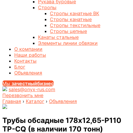
Рукава буровые
Стропы
Стропы канатные ВК
Стропы канатные
Стропы текстильные
Стропы цепные
Канаты стальные
Элементы линии обвязки
О компании
Наши работы
Контакты
Блог
Объявления
Мы
за
честныйбизнес
sales@onyx-rus.com
Перезвонить мне
Главная
›
Каталог
›
Объявления
Трубы обсадные 178х12,65-Р110
TP-CQ (в наличии 170 тонн)