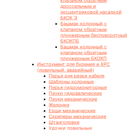
клапаном обратным
дроссельным и
эксцентриковой насадкой
БКОК Э
Башмак колонный с
клапаном обратным
плунжерным бесповоротный
БКОКПБ
Башмак колонный с
клапаном обратным
плунжерным БКОКП
Инструмент для бурения и КРС
(ловильный, аварийный)
Перья для резки кабеля
Шаблоны колонные
Перья гидромониторные
Пауки гидравлические
Пауки механические
Желонки
Ерши механические
Скреперы механические
Штанголовки
Удочки ловильные