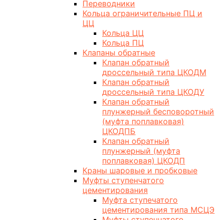
Переводники
Кольца ограничительные ПЦ и
ЦЦ
Кольца ЦЦ
Кольца ПЦ
Клапаны обратные
Клапан обратный
дроссельный типа ЦКОДМ
Клапан обратный
дроссельный типа ЦКОДУ
Клапан обратный
плунжерный бесповоротный
(муфта поплавковая)
ЦКОДПБ
Клапан обратный
плунжерный (муфта
поплавковая) ЦКОДП
Краны шаровые и пробковые
Муфты ступенчатого
цементирования
Муфта ступечатого
цементирования типа МСЦЭ
Муфты ступенчатого