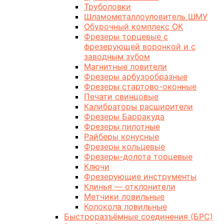
Труболовки
Шламометаллоуловитель ШМУ
Обурочный комплекс ОК
Фрезеры торцевые с
фрезерующей воронкой и с
заводным зубом
Магнитные ловители
Фрезеры арбузообразные
Фрезеры стартово-оконные
Печати свинцовые
Калибраторы расширители
Фрезеры Барракуда
Фрезеры пилотные
Райберы конусные
Фрезеры кольцевые
Фрезеры-долота торцевые
Ключи
Фрезерующие инструменты
Клинья — отклонители
Метчики ловильные
Колокола ловильные
Быстроразъёмные соединения (БРС)