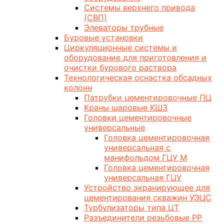
Системы верхнего привода
(СВП)
Элеваторы трубные
Буровые установки
Циркуляционные системы и
оборудование для приготовления и
очистки бурового раствора
Технологическая оснастка обсадных
колонн
Патрубки цементировочные ПЦ
Краны шаровые КШЗ
Головки цементировочные
универсальные
Головка цементировочная
универсальная с
манифольдом ГЦУ М
Головка цементировочная
универсальная ГЦУ
Устройство экранирующее для
цементирования скважин УЭЦС
Турбулизаторы типа ЦТ
Разъединители резьбовые РР