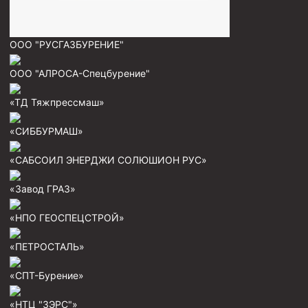
Муфта ОТТМ 146
ООО "РУСГАЗБУРЕНИЕ"
Муфта БТС 324
Муфта БТС 245
ООО "АЛРОСА-Спецбурение"
Муфта БТС 178
«ТД Тяжпрессмаш»
Муфта БТС 168
«СИББУРМАШ»
Муфта ОТТМ 127
«САБСОИЛ ЭНЕРДЖИ СОЛЮШИОН РУС»
Муфта БТС 146
Муфта ОТТМ 245
«Завод ГРАЗ»
Муфта ОТТМ 324
«НПО ГЕОСПЕЦСТРОЙ»
Муфта ОТТМ 178
«ПЕТРОСТАЛЬ»
Муфта ОТТМ 168
Муфта ОТТМ 114
«СПТ-Бурение»
Муфта ОТТГ 168
«НТЦ "ЗЭРС"»