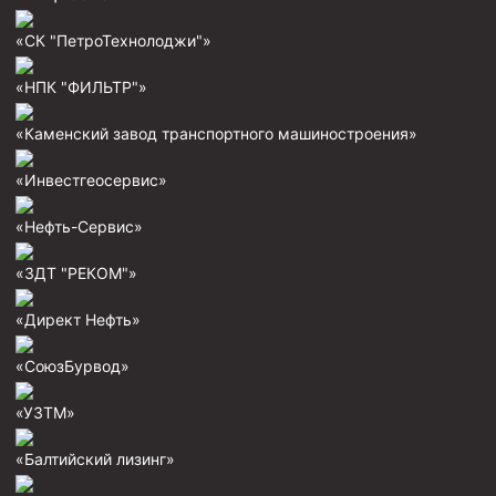
Муфта ОТТГ 146
«СК "ПетроТехнолоджи"»
Муфта ОТТГ 127
«НПК "ФИЛЬТР"»
Муфта ОТТГ 114
«Каменский завод транспортного машиностроения»
Буровое оборудование
Фонтанная и запорная арматура
«Инвестгеосервис»
Оборудование для трубопроводов и манифольдов
«Нефть-Сервис»
высокого давления
«ЗДТ "РЕКОМ"»
Задвижки буровые
Буровые насосы
«Директ Нефть»
Противовыбросовое оборудование
«СоюзБурвод»
Системы верхнего привода (СВП)
«УЗТМ»
Элеваторы трубные
«Балтийский лизинг»
Буровые установки