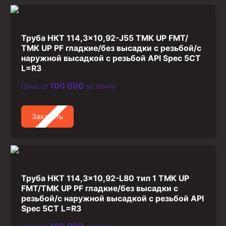
Стропы канатные
Стропы текстильные
Труба НКТ 114,3×10,92-J55 ТМК UP FMT/
Стропы цепные
ТМК UP PF гладкие/без высадки с резьбой/с
наружной высадкой с резьбой API Spec 5CT
Канаты стальные
L=R3
Элементы линии обвязки
100 000
Цена от
за тонну
Заказать
Труба НКТ 114,3×10,92-L80 тип 1 ТМК UP
FMT/ТМК UP PF гладкие/без высадки с
резьбой/с наружной высадкой с резьбой API
Spec 5CT L=R3