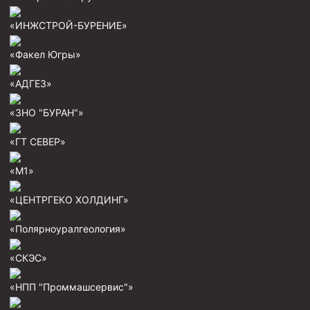
Скреперы механические
«ИНЖСТРОЙ-БУРЕНИЕ»
Штанголовки
«Факел Югры»
Удочки ловильные
«АДГЕЗ»
Труболовки
Шламометаллоуловитель ШМУ
«ЗНО "БУРАН"»
Обурочный комплекс ОК
«ГТ СЕВЕР»
Фрезеры торцевые с фрезерующей воронкой и с
заводным зубом
«М1»
Магнитные ловители
«ЦЕНТРГЕКО ХОЛДИНГ»
Фрезеры арбузообразные
«Полярноуралгеология»
Фрезеры стартово-оконные
«СКЭС»
Печати свинцовые
Калибраторы расширители
«НПП "Проммашсервис"»
Фрезеры Барракуда