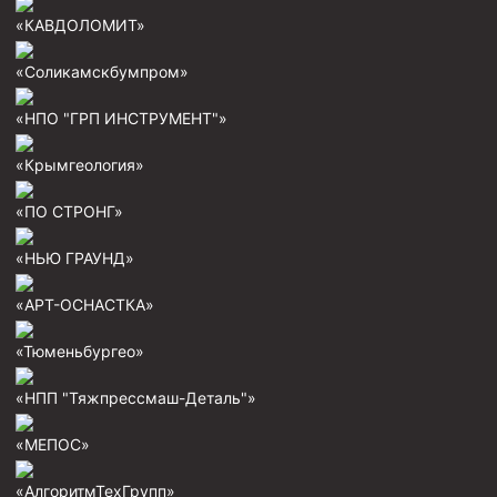
«КАВДОЛОМИТ»
Пробки цементировочные
Скребки корончатые СК и тросовые СТ
«Соликамскбумпром»
Центраторы колонные
«НПО "ГРП ИНСТРУМЕНТ"»
Герметизаторы устьевые
«Крымгеология»
Башмаки колонные
«ПО СТРОНГ»
Инструмент для бурения и КРС (ловильный, аварийный)
«НЬЮ ГРАУНД»
Перья для резки кабеля
Шаблоны колонные
«АРТ-ОСНАСТКА»
Перья гидромониторные
«Тюменьбургео»
Пауки гидравлические
«НПП "Тяжпрессмаш-Деталь"»
Пауки механические
«МЕПОС»
Желонки
Ерши механические
«АлгоритмТехГрупп»