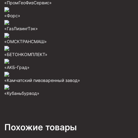
«ПромГеоФизСервис»
Фрезеры пилотные
«Форс»
Райберы конусные
Фрезеры кольцевые
«ГазЛизингТэк»
Фрезеры-долота торцевые
«ОМСКТРАНСМАШ»
Ключи
«БЕТОНКОМПЛЕКТ»
Фрезерующие инструменты
«АКБ-Град»
Клинья — отклонители
Метчики ловильные
«Камчатский пивоваренный завод»
Колокола ловильные
«Кубаньбурвод»
Быстроразъёмные соединения (БРС)
Рукава буровые
Стропы
Похожие товары
Стропы канатные ВК