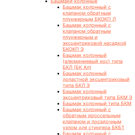
Башмаки колонные
Башмак колонный с
клапаном обратным
плунжерным БКОКП Л
Башмак колонный с
клапаном обратным
плунжерным и
эксцентриковой насадкой
БКОКП Э
Башмак колонный
(алюминиевый нос) типа
БКЛ (БК Ал)
Башмак колонный
лопастной эксцентриковый
типа БКЛ Э
Башмак колонный
эксцентриковый типа БКМ Э
Башмак колонный типа БКМ
Башмак колонный с
обратным дроссельным
клапаном и посадочным
узлом для стингера БКБТ
Башмак колонный с