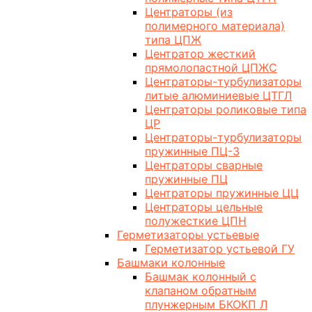
Центраторы (из
полимерного материала)
типа ЦПЖ
Центратор жесткий
прямолопастной ЦПЖС
Центраторы-турбулизаторы
литые алюминиевые ЦТГЛ
Центраторы роликовые типа
ЦР
Центраторы-турбулизаторы
пружинные ПЦ-3
Центраторы сварные
пружинные ПЦ
Центраторы пружинные ЦЦ
Центраторы цельные
полужесткие ЦПН
Герметизаторы устьевые
Герметизатор устьевой ГУ
Башмаки колонные
Башмак колонный с
клапаном обратным
плунжерным БКОКП Л