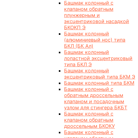
Башмак колонный с
клапаном обратным
плунжерным и
эксцентриковой насадкой
БКОКП Э
Башмак колонный
(алюминиевый нос) типа
БКЛ (БК Ал)
Башмак колонный
лопастной эксцентриковый
типа БКЛ Э
Башмак колонный
эксцентриковый типа БКМ Э
Башмак колонный типа БКМ
Башмак колонный с
обратным дроссельным
клапаном и посадочным
узлом для стингера БКБТ
Башмак колонный с
клапаном обратным
дроссельным БКОКУ
Башмак колонный с