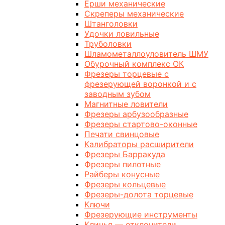
Ерши механические
Скреперы механические
Штанголовки
Удочки ловильные
Труболовки
Шламометаллоуловитель ШМУ
Обурочный комплекс ОК
Фрезеры торцевые с
фрезерующей воронкой и с
заводным зубом
Магнитные ловители
Фрезеры арбузообразные
Фрезеры стартово-оконные
Печати свинцовые
Калибраторы расширители
Фрезеры Барракуда
Фрезеры пилотные
Райберы конусные
Фрезеры кольцевые
Фрезеры-долота торцевые
Ключи
Фрезерующие инструменты
Клинья — отклонители