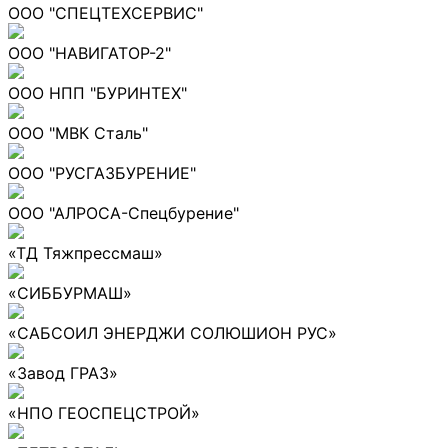
ООО "СПЕЦТЕХСЕРВИС"
ООО "НАВИГАТОР-2"
ООО НПП "БУРИНТЕХ"
ООО "МВК Сталь"
ООО "РУСГАЗБУРЕНИЕ"
ООО "АЛРОСА-Спецбурение"
«ТД Тяжпрессмаш»
«СИББУРМАШ»
«САБСОИЛ ЭНЕРДЖИ СОЛЮШИОН РУС»
«Завод ГРАЗ»
«НПО ГЕОСПЕЦСТРОЙ»