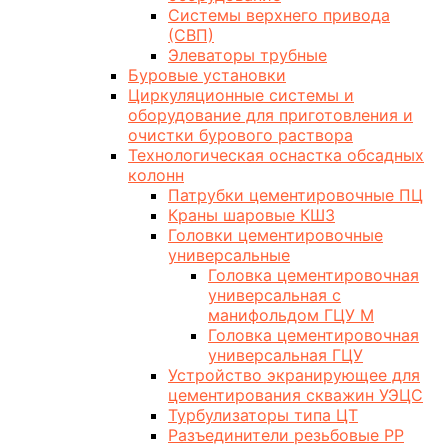
Системы верхнего привода
(СВП)
Элеваторы трубные
Буровые установки
Циркуляционные системы и
оборудование для приготовления и
очистки бурового раствора
Технологическая оснастка обсадных
колонн
Патрубки цементировочные ПЦ
Краны шаровые КШЗ
Головки цементировочные
универсальные
Головка цементировочная
универсальная с
манифольдом ГЦУ М
Головка цементировочная
универсальная ГЦУ
Устройство экранирующее для
цементирования скважин УЭЦС
Турбулизаторы типа ЦТ
Разъединители резьбовые РР