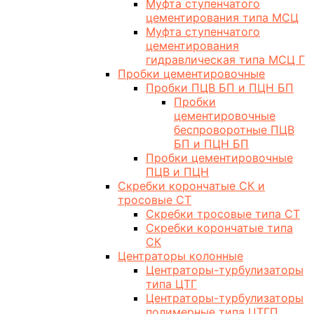
Муфта ступенчатого
цементирования типа МСЦ
Муфта ступенчатого
цементирования
гидравлическая типа МСЦ Г
Пробки цементировочные
Пробки ПЦВ БП и ПЦН БП
Пробки
цементировочные
беспроворотные ПЦВ
БП и ПЦН БП
Пробки цементировочные
ПЦВ и ПЦН
Скребки корончатые СК и
тросовые СТ
Скребки тросовые типа СТ
Скребки корончатые типа
СК
Центраторы колонные
Центраторы-турбулизаторы
типа ЦТГ
Центраторы-турбулизаторы
полимерные типа ЦТГП