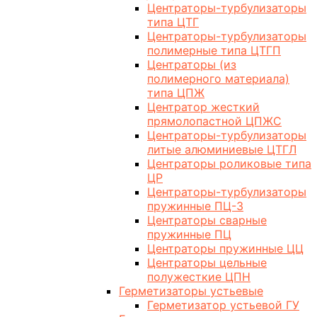
Центраторы-турбулизаторы
типа ЦТГ
Центраторы-турбулизаторы
полимерные типа ЦТГП
Центраторы (из
полимерного материала)
типа ЦПЖ
Центратор жесткий
прямолопастной ЦПЖС
Центраторы-турбулизаторы
литые алюминиевые ЦТГЛ
Центраторы роликовые типа
ЦР
Центраторы-турбулизаторы
пружинные ПЦ-3
Центраторы сварные
пружинные ПЦ
Центраторы пружинные ЦЦ
Центраторы цельные
полужесткие ЦПН
Герметизаторы устьевые
Герметизатор устьевой ГУ