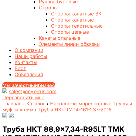
Рукава буровые
Стропы
Стропы канатные ВК
Стропы канатные
Стропы текстильные
Стропы цепные
Канаты стальные
Элементы линии обвязки
О компании
Наши работы
Контакты
Блог
Объявления
Мы
за
честныйбизнес
sales@onyx-rus.com
Перезвонить мне
Главная
›
Каталог
›
Насосно-компрессорные трубы и
муфты к ним
›
Трубы НКТ ТУ 14-161-237-2018
Труба НКТ 88,9×7,34-R95LT ТМК