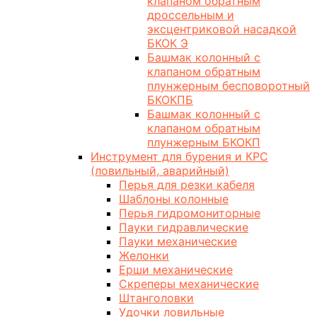
клапаном обратным
дроссельным и
эксцентриковой насадкой
БКОК Э
Башмак колонный с
клапаном обратным
плунжерным бесповоротный
БКОКПБ
Башмак колонный с
клапаном обратным
плунжерным БКОКП
Инструмент для бурения и КРС
(ловильный, аварийный)
Перья для резки кабеля
Шаблоны колонные
Перья гидромониторные
Пауки гидравлические
Пауки механические
Желонки
Ерши механические
Скреперы механические
Штанголовки
Удочки ловильные