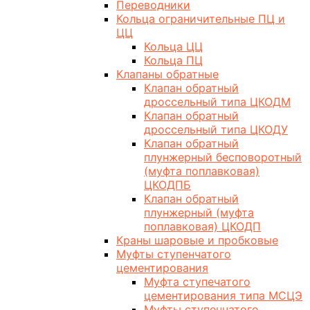
Переводники
Кольца ограничительные ПЦ и
ЦЦ
Кольца ЦЦ
Кольца ПЦ
Клапаны обратные
Клапан обратный
дроссельный типа ЦКОДМ
Клапан обратный
дроссельный типа ЦКОДУ
Клапан обратный
плунжерный бесповоротный
(муфта поплавковая)
ЦКОДПБ
Клапан обратный
плунжерный (муфта
поплавковая) ЦКОДП
Краны шаровые и пробковые
Муфты ступенчатого
цементирования
Муфта ступечатого
цементирования типа МСЦЭ
Муфты ступенчатого