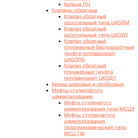
Кольца ПЦ
Клапаны обратные
Клапан обратный
дроссельный типа ЦКОДМ
Клапан обратный
дроссельный типа ЦКОДУ
Клапан обратный
плунжерный бесповоротный
(муфта поплавковая)
ЦКОДПБ
Клапан обратный
плунжерный (муфта
поплавковая) ЦКОДП
Краны шаровые и пробковые
Муфты ступенчатого
цементирования
Муфта ступечатого
цементирования типа МСЦЭ
Муфты ступенчатого
цементирования
гидромеханическая типа
МСЦ ГМ