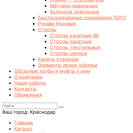
Метчики ловильные
Колокола ловильные
Быстроразъёмные соединения (БРС)
Рукава буровые
Стропы
Стропы канатные ВК
Стропы канатные
Стропы текстильные
Стропы цепные
Канаты стальные
Элементы линии обвязки
Обсадные трубы и муфты к ним
О компании
Наши работы
Контакты
Объявления
Ваш город:
Краснодар
Главная
Каталог