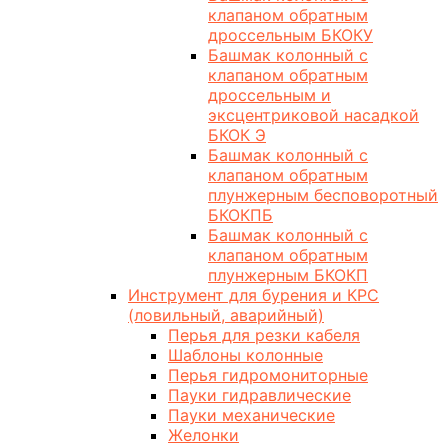
клапаном обратным
дроссельным БКОКУ
Башмак колонный с
клапаном обратным
дроссельным и
эксцентриковой насадкой
БКОК Э
Башмак колонный с
клапаном обратным
плунжерным бесповоротный
БКОКПБ
Башмак колонный с
клапаном обратным
плунжерным БКОКП
Инструмент для бурения и КРС
(ловильный, аварийный)
Перья для резки кабеля
Шаблоны колонные
Перья гидромониторные
Пауки гидравлические
Пауки механические
Желонки