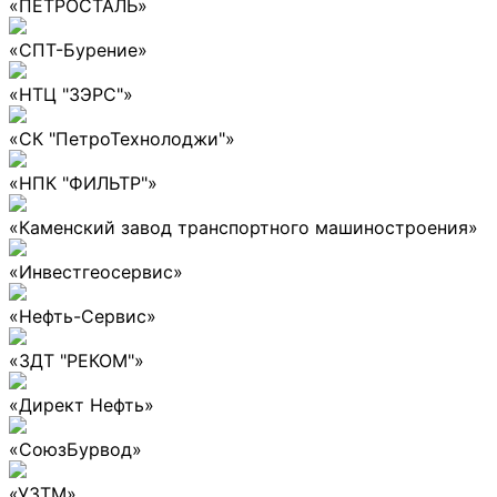
«ПЕТРОСТАЛЬ»
«СПТ-Бурение»
«НТЦ "ЗЭРС"»
«СК "ПетроТехнолоджи"»
«НПК "ФИЛЬТР"»
«Каменский завод транспортного машиностроения»
«Инвестгеосервис»
«Нефть-Сервис»
«ЗДТ "РЕКОМ"»
«Директ Нефть»
«СоюзБурвод»
«УЗТМ»