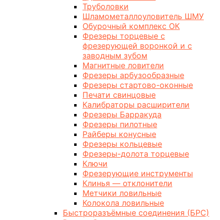
Труболовки
Шламометаллоуловитель ШМУ
Обурочный комплекс ОК
Фрезеры торцевые с
фрезерующей воронкой и с
заводным зубом
Магнитные ловители
Фрезеры арбузообразные
Фрезеры стартово-оконные
Печати свинцовые
Калибраторы расширители
Фрезеры Барракуда
Фрезеры пилотные
Райберы конусные
Фрезеры кольцевые
Фрезеры-долота торцевые
Ключи
Фрезерующие инструменты
Клинья — отклонители
Метчики ловильные
Колокола ловильные
Быстроразъёмные соединения (БРС)