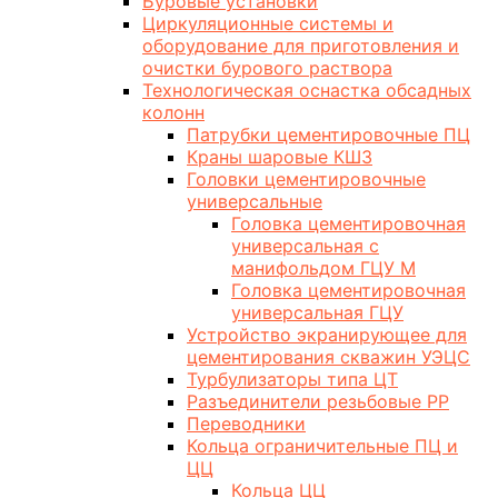
Буровые установки
Циркуляционные системы и
оборудование для приготовления и
очистки бурового раствора
Технологическая оснастка обсадных
колонн
Патрубки цементировочные ПЦ
Краны шаровые КШЗ
Головки цементировочные
универсальные
Головка цементировочная
универсальная с
манифольдом ГЦУ М
Головка цементировочная
универсальная ГЦУ
Устройство экранирующее для
цементирования скважин УЭЦС
Турбулизаторы типа ЦТ
Разъединители резьбовые РР
Переводники
Кольца ограничительные ПЦ и
ЦЦ
Кольца ЦЦ