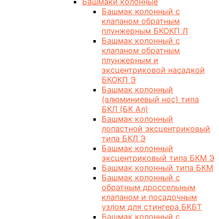
Башмаки колонные
Башмак колонный с
клапаном обратным
плунжерным БКОКП Л
Башмак колонный с
клапаном обратным
плунжерным и
эксцентриковой насадкой
БКОКП Э
Башмак колонный
(алюминиевый нос) типа
БКЛ (БК Ал)
Башмак колонный
лопастной эксцентриковый
типа БКЛ Э
Башмак колонный
эксцентриковый типа БКМ Э
Башмак колонный типа БКМ
Башмак колонный с
обратным дроссельным
клапаном и посадочным
узлом для стингера БКБТ
Башмак колонный с