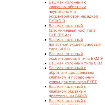
Башмак колонный с
клапаном обратным
плунжерным и
эксцентриковой насадкой
БКОКП Э
Башмак колонный
(алюминиевый нос) типа
БКЛ (БК Ал)
Башмак колонный
лопастной эксцентриковый
типа БКЛ Э
Башмак колонный
эксцентриковый типа БКМ Э
Башмак колонный типа БКМ
Башмак колонный с
обратным дроссельным
клапаном и посадочным
узлом для стингера БКБТ
Башмак колонный с
клапаном обратным
дроссельным БКОКУ
Башмак колонный с