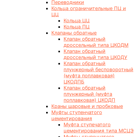
Переводники
Кольца ограничительные ПЦ и
ЦЦ
Кольца ЦЦ
Кольца ПЦ
Клапаны обратные
Клапан обратный
дроссельный типа ЦКОДМ
Клапан обратный
дроссельный типа ЦКОДУ
Клапан обратный
плунжерный бесповоротный
(муфта поплавковая)
ЦКОДПБ
Клапан обратный
плунжерный (муфта
поплавковая) ЦКОДП
Краны шаровые и пробковые
Муфты ступенчатого
цементирования
Муфта ступечатого
цементирования типа МСЦЭ
Муфты ступенчатого