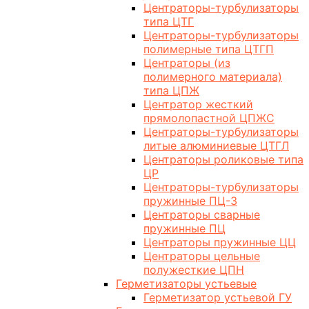
Центраторы-турбулизаторы
типа ЦТГ
Центраторы-турбулизаторы
полимерные типа ЦТГП
Центраторы (из
полимерного материала)
типа ЦПЖ
Центратор жесткий
прямолопастной ЦПЖС
Центраторы-турбулизаторы
литые алюминиевые ЦТГЛ
Центраторы роликовые типа
ЦР
Центраторы-турбулизаторы
пружинные ПЦ-3
Центраторы сварные
пружинные ПЦ
Центраторы пружинные ЦЦ
Центраторы цельные
полужесткие ЦПН
Герметизаторы устьевые
Герметизатор устьевой ГУ