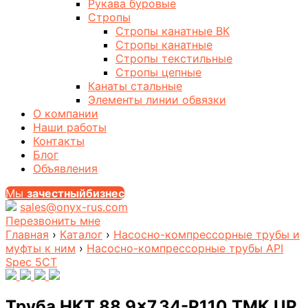
Рукава буровые
Стропы
Стропы канатные ВК
Стропы канатные
Стропы текстильные
Стропы цепные
Канаты стальные
Элементы линии обвязки
О компании
Наши работы
Контакты
Блог
Объявления
Мы
за
честныйбизнес
sales@onyx-rus.com
Перезвонить мне
Главная
›
Каталог
›
Насосно-компрессорные трубы и
муфты к ним
›
Насосно-компрессорные трубы API
Spec 5CT
Труба НКТ 88,9×7,34-P110 ТМК UP