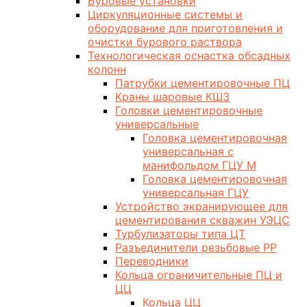
Буровые установки
Циркуляционные системы и
оборудование для приготовления и
очистки бурового раствора
Технологическая оснастка обсадных
колонн
Патрубки цементировочные ПЦ
Краны шаровые КШЗ
Головки цементировочные
универсальные
Головка цементировочная
универсальная с
манифольдом ГЦУ М
Головка цементировочная
универсальная ГЦУ
Устройство экранирующее для
цементирования скважин УЭЦС
Турбулизаторы типа ЦТ
Разъединители резьбовые РР
Переводники
Кольца ограничительные ПЦ и
ЦЦ
Кольца ЦЦ