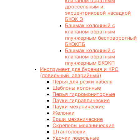
клапаном обратным
дроссельным и
эксцентриковой насадкой
БКОК Э
Башмак колонный с
клапаном обратным
плунжерным бесповоротный
БКОКПБ
Башмак колонный с
клапаном обратным
плунжерным БКОКП
Инструмент для бурения и КРС
(ловильный, аварийный)
Перья для резки кабеля
Шаблоны колонные
Перья гидромониторные
Пауки гидравлические
Пауки механические
Желонки
Ерши механические
Скреперы механические
Штанголовки
Удочки ловильные