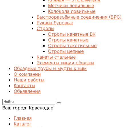
Метчики ловильные
Колокола ловильные
Быстроразъёмные соединения (БРС)
Рукава буровые
Стропы
Стропы канатные ВК
Стропы канатные
Стропы текстильные
Стропы цепные
Канаты стальные
Элементы линии обвязки
Обсадные трубы и муфты к ним
О компании
Наши работы
Контакты
Объявления
Ваш город:
Краснодар
Главная
Каталог