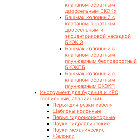
клапаном обратным
дроссельным БКОКУ
Башмак колонный с
клапаном обратным
дроссельным и
эксцентриковой насадкой
БКОК Э
Башмак колонный с
клапаном обратным
плунжерным бесповоротный
БКОКПБ
Башмак колонный с
клапаном обратным
плунжерным БКОКП
Инструмент для бурения и КРС
(ловильный, аварийный)
Перья для резки кабеля
Шаблоны колонные
Перья гидромониторные
Пауки гидравлические
Пауки механические
Желонки