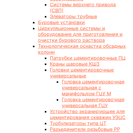
Системы верхнего привода
(СВП)
Элеваторы трубные
Буровые установки
Циркуляционные системы и
оборудование для приготовления и
очистки бурового раствора
Технологическая оснастка обсадных
колонн
Патрубки цементировочные ПЦ
Краны шаровые КШЗ
Головки цементировочные
универсальные
Головка цементировочная
универсальная с
манифольдом ГЦУ М
Головка цементировочная
универсальная ГЦУ
Устройство экранирующее для
цементирования скважин УЭЦС
Турбулизаторы типа ЦТ
Разъединители резьбовые РР