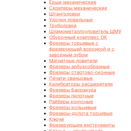
Ерши механические
Скреперы механические
Штанголовки
Удочки ловильные
Труболовки
Шламометаллоуловитель ШМУ
Обурочный комплекс ОК
Фрезеры торцевые с
фрезерующей воронкой и с
заводным зубом
Магнитные ловители
Фрезеры арбузообразные
Фрезеры стартово-оконные
Печати свинцовые
Калибраторы расширители
Фрезеры Барракуда
Фрезеры пилотные
Райберы конусные
Фрезеры кольцевые
Фрезеры-долота торцевые
Ключи
Фрезерующие инструменты
Клинья — отклонители