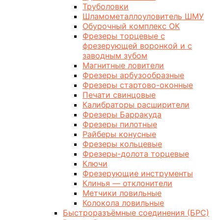
Труболовки
Шламометаллоуловитель ШМУ
Обурочный комплекс ОК
Фрезеры торцевые с
фрезерующей воронкой и с
заводным зубом
Магнитные ловители
Фрезеры арбузообразные
Фрезеры стартово-оконные
Печати свинцовые
Калибраторы расширители
Фрезеры Барракуда
Фрезеры пилотные
Райберы конусные
Фрезеры кольцевые
Фрезеры-долота торцевые
Ключи
Фрезерующие инструменты
Клинья — отклонители
Метчики ловильные
Колокола ловильные
Быстроразъёмные соединения (БРС)