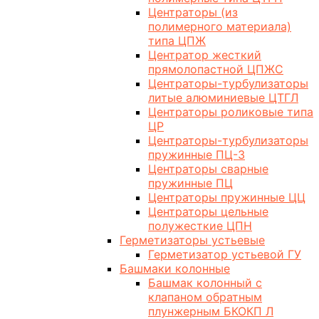
Центраторы (из
полимерного материала)
типа ЦПЖ
Центратор жесткий
прямолопастной ЦПЖС
Центраторы-турбулизаторы
литые алюминиевые ЦТГЛ
Центраторы роликовые типа
ЦР
Центраторы-турбулизаторы
пружинные ПЦ-3
Центраторы сварные
пружинные ПЦ
Центраторы пружинные ЦЦ
Центраторы цельные
полужесткие ЦПН
Герметизаторы устьевые
Герметизатор устьевой ГУ
Башмаки колонные
Башмак колонный с
клапаном обратным
плунжерным БКОКП Л