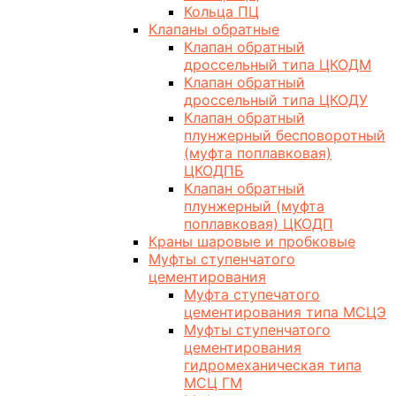
Кольца ПЦ
Клапаны обратные
Клапан обратный
дроссельный типа ЦКОДМ
Клапан обратный
дроссельный типа ЦКОДУ
Клапан обратный
плунжерный бесповоротный
(муфта поплавковая)
ЦКОДПБ
Клапан обратный
плунжерный (муфта
поплавковая) ЦКОДП
Краны шаровые и пробковые
Муфты ступенчатого
цементирования
Муфта ступечатого
цементирования типа МСЦЭ
Муфты ступенчатого
цементирования
гидромеханическая типа
МСЦ ГМ