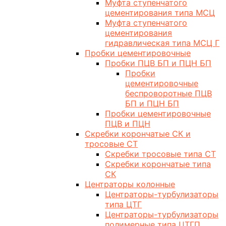
Муфта ступенчатого
цементирования типа МСЦ
Муфта ступенчатого
цементирования
гидравлическая типа МСЦ Г
Пробки цементировочные
Пробки ПЦВ БП и ПЦН БП
Пробки
цементировочные
беспроворотные ПЦВ
БП и ПЦН БП
Пробки цементировочные
ПЦВ и ПЦН
Скребки корончатые СК и
тросовые СТ
Скребки тросовые типа СТ
Скребки корончатые типа
СК
Центраторы колонные
Центраторы-турбулизаторы
типа ЦТГ
Центраторы-турбулизаторы
полимерные типа ЦТГП