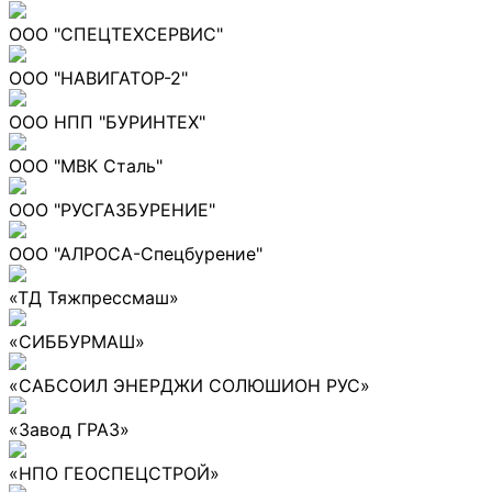
ООО "СПЕЦТЕХСЕРВИС"
ООО "НАВИГАТОР-2"
ООО НПП "БУРИНТЕХ"
ООО "МВК Сталь"
ООО "РУСГАЗБУРЕНИЕ"
ООО "АЛРОСА-Спецбурение"
«ТД Тяжпрессмаш»
«СИББУРМАШ»
«САБСОИЛ ЭНЕРДЖИ СОЛЮШИОН РУС»
«Завод ГРАЗ»
«НПО ГЕОСПЕЦСТРОЙ»