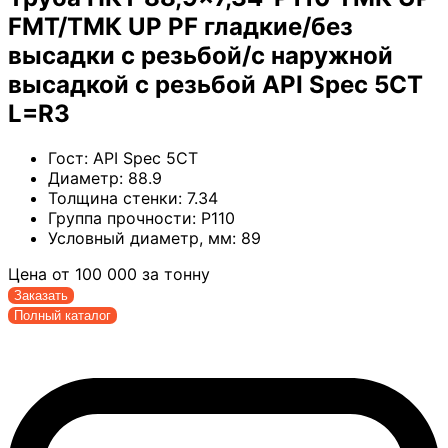
FMT/ТМК UP PF гладкие/без
высадки с резьбой/с наружной
высадкой с резьбой API Spec 5CT
L=R3
Гост:
API Spec 5CT
Диаметр:
88.9
Толщина стенки:
7.34
Группа прочности:
P110
Условный диаметр, мм:
89
Цена от
100 000
за тонну
Заказать
Полный каталог