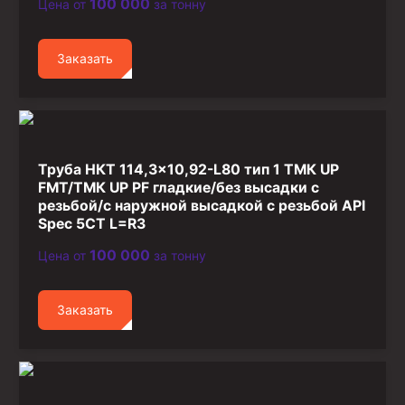
100 000
Цена от
за тонну
Стропы канатные
Стропы текстильные
Заказать
Стропы цепные
Канаты стальные
Элементы линии обвязки
Труба НКТ 114,3×10,92-L80 тип 1 ТМК UP
FMT/ТМК UP PF гладкие/без высадки с
резьбой/с наружной высадкой с резьбой API
Spec 5CT L=R3
100 000
Цена от
за тонну
Заказать