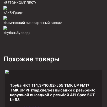
«БЕТОНКОМПЛЕКТ»
Фрезеры пилотные
«АКБ-Град»
Райберы конусные
Фрезеры кольцевые
«Камчатский пивоваренный завод»
Фрезеры-долота торцевые
«Кубаньбурвод»
Ключи
Фрезерующие инструменты
Клинья — отклонители
Похожие товары
Метчики ловильные
Колокола ловильные
Быстроразъёмные соединения (БРС)
Труба НКТ 114,3×10,92-J55 ТМК UP FMT/
Рукава буровые
ТМК UP PF гладкие/без высадки с резьбой/с
Стропы
наружной высадкой с резьбой API Spec 5CT
L=R3
Стропы канатные ВК