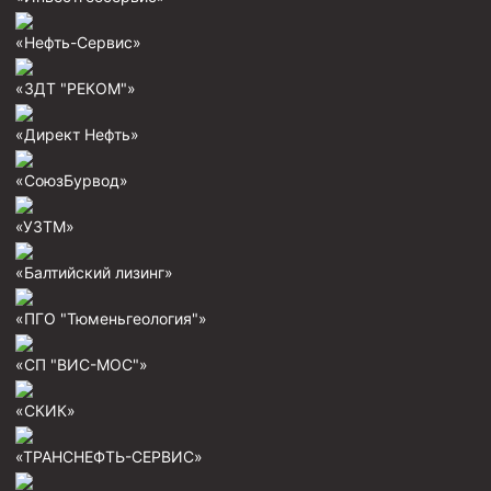
Муфта ОТТГ 146
«Нефть-Сервис»
Муфта ОТТГ 127
«ЗДТ "РЕКОМ"»
Муфта ОТТГ 114
«Директ Нефть»
Буровое оборудование
Фонтанная и запорная арматура
«СоюзБурвод»
Оборудование для трубопроводов и манифольдов
«УЗТМ»
высокого давления
Задвижки буровые
«Балтийский лизинг»
Буровые насосы
«ПГО "Тюменьгеология"»
Противовыбросовое оборудование
«СП "ВИС-МОС"»
Системы верхнего привода (СВП)
«СКИК»
Элеваторы трубные
«ТРАНСНЕФТЬ-СЕРВИС»
Буровые установки