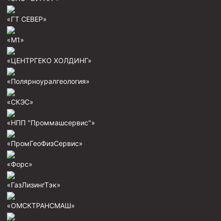
Скреперы механические
«ГТ СЕВЕР»
Штанголовки
«М1»
Удочки ловильные
Труболовки
«ЦЕНТРГЕКО ХОЛДИНГ»
Шламометаллоуловитель ШМУ
«Полярноуралгеология»
Обурочный комплекс ОК
«СКЭС»
Фрезеры торцевые с фрезерующей воронкой и с
заводным зубом
«НПП "Проммашсервис"»
Магнитные ловители
«ПромГеоФизСервис»
Фрезеры арбузообразные
«Форс»
Фрезеры стартово-оконные
Печати свинцовые
«ГазЛизингТэк»
Калибраторы расширители
«ОМСКТРАНСМАШ»
Фрезеры Барракуда