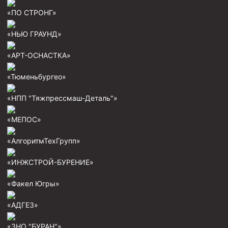
«ПО СТРОНГ»
Пробки цементировочные
Скребки корончатые СК и тросовые СТ
«НЬЮ ГРАУНД»
Центраторы колонные
«АРТ-ОСНАСТКА»
Герметизаторы устьевые
«Тюменьбургео»
Башмаки колонные
«НПП "Тяжпрессмаш-Деталь"»
Инструмент для бурения и КРС (ловильный, аварийный)
«МЕПОС»
Перья для резки кабеля
Шаблоны колонные
«АлгоритмТехГрупп»
Перья гидромониторные
«ИНЖСТРОЙ-БУРЕНИЕ»
Пауки гидравлические
«Факел Югры»
Пауки механические
«АДГЕЗ»
Желонки
Ерши механические
«ЗНО "БУРАН"»