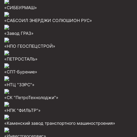
«СИББУРМАШ»
Муфта ОТТМ 146
Муфта БТС 324
«САБСОИЛ ЭНЕРДЖИ СОЛЮШИОН РУС»
Муфта БТС 245
«Завод ГРАЗ»
Муфта БТС 178
«НПО ГЕОСПЕЦСТРОЙ»
Муфта БТС 168
«ПЕТРОСТАЛЬ»
Муфта ОТТМ 127
Муфта БТС 146
«СПТ-Бурение»
Муфта ОТТМ 245
«НТЦ "ЗЭРС"»
Муфта ОТТМ 324
«СК "ПетроТехнолоджи"»
Муфта ОТТМ 178
«НПК "ФИЛЬТР"»
Муфта ОТТМ 168
Муфта ОТТМ 114
«Каменский завод транспортного машиностроения»
Муфта ОТТГ 168
«Инвестгеосервис»