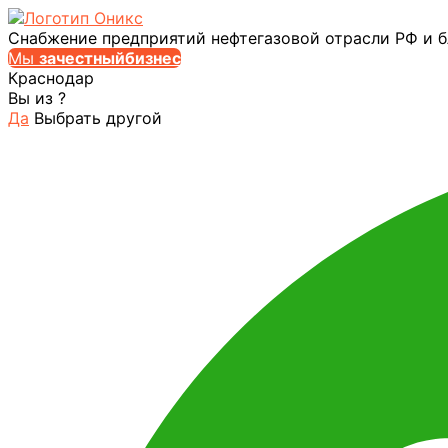
Снабжение предприятий нефтегазовой отрасли РФ и 
Мы
за
честныйбизнес
Краснодар
Вы из
?
Да
Выбрать другой