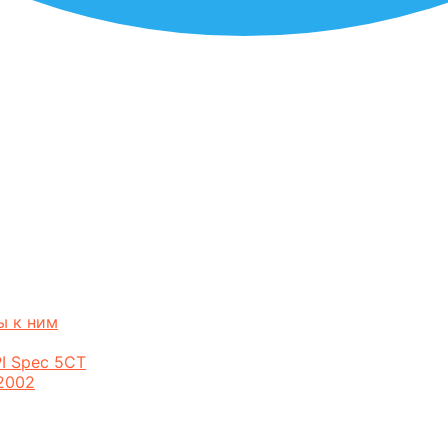
ы к ним
I Spec 5CT
2002