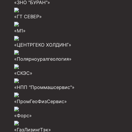
Инструмент для бурения и КРС (ловильный, авар
«ЗНО "БУРАН"»
Перья для резки кабеля
«ГТ СЕВЕР»
Шаблоны колонные
«М1»
Перья гидромониторные
«ЦЕНТРГЕКО ХОЛДИНГ»
Пауки гидравлические
Пауки механические
«Полярноуралгеология»
Желонки
«СКЭС»
Ерши механические
«НПП "Проммашсервис"»
Скреперы механические
«ПромГеоФизСервис»
Штанголовки
Удочки ловильные
«Форс»
Труболовки
«ГазЛизингТэк»