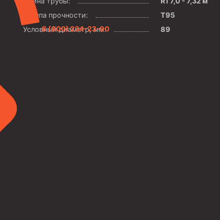
Длина трубы:
R1 7,0 - 7,32 м
Группа прочности:
Т95
8 (800) 234-23-90
Условный диаметр, мм:
89