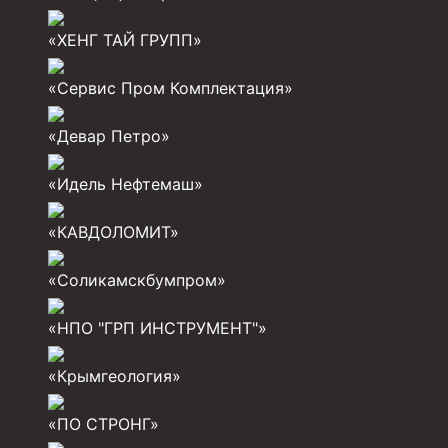
Задвижки буровые
Буровые насосы
«ХЕНГ ТАЙ ГРУПП»
Противовыбросовое оборудование
«Сервис Пром Комплектация»
Системы верхнего привода (СВП)
«Девар Петро»
Элеваторы трубные
«Идель Нефтемаш»
Буровые установки
Циркуляционные системы и оборудование для пр
«КАВДОЛОМИТ»
Технологическая оснастка обсадных колонн
«Соликамскбумпром»
Патрубки цементировочные ПЦ
«НПО "ГРП ИНСТРУМЕНТ"»
Краны шаровые КШЗ
Головки цементировочные универсальные
«Крымгеология»
Устройство экранирующее для цементировани
«ПО СТРОНГ»
Турбулизаторы типа ЦТ