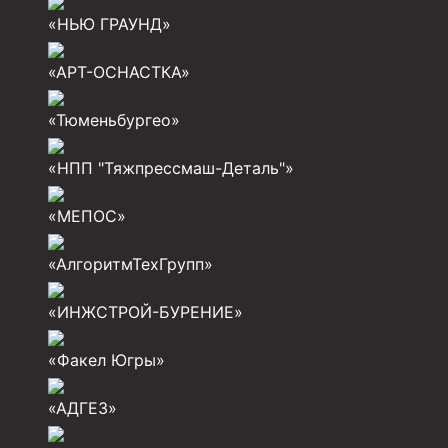
«НЬЮ ГРАУНД»
Разъединители резьбовые РР
«АРТ-ОСНАСТКА»
Переводники
Кольца ограничительные ПЦ и ЦЦ
«Тюменьбургео»
Клапаны обратные
«НПП "Тяжпрессмаш-Деталь"»
Краны шаровые и пробковые
«МЕПОС»
Муфты ступенчатого цементирования
Пробки цементировочные
«АлгоритмТехГрупп»
Скребки корончатые СК и тросовые СТ
«ИНЖСТРОЙ-БУРЕНИЕ»
Центраторы колонные
«Факел Югры»
Герметизаторы устьевые
«АДГЕЗ»
Башмаки колонные