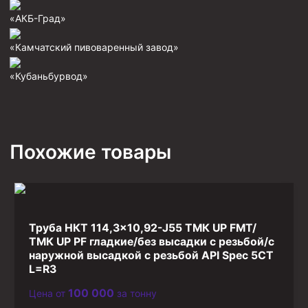
Фрезеры пилотные
«АКБ-Град»
Райберы конусные
«Камчатский пивоваренный завод»
Фрезеры кольцевые
«Кубаньбурвод»
Фрезеры-долота торцевые
Ключи
Фрезерующие инструменты
Похожие товары
Клинья — отклонители
Метчики ловильные
Колокола ловильные
Труба НКТ 114,3×10,92-J55 ТМК UP FMT/
Быстроразъёмные соединения (БРС)
ТМК UP PF гладкие/без высадки с резьбой/с
Рукава буровые
наружной высадкой с резьбой API Spec 5CT
L=R3
Стропы
100 000
Цена от
за тонну
Стропы канатные ВК