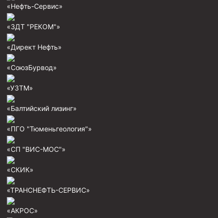
«Нефть-Сервис»
Муфта ОТТГ 146
Муфта ОТТГ 127
«ЗДТ "РЕКОМ"»
Муфта ОТТГ 114
«Директ Нефть»
Буровое оборудование
«СоюзБурвод»
Фонтанная и запорная арматура
«УЗТМ»
Оборудование для трубопроводов и манифольдов
высокого давления
«Балтийский лизинг»
Задвижки буровые
«ПГО "Тюменьгеология"»
Буровые насосы
«СП "ВИС-МОС"»
Противовыбросовое оборудование
Системы верхнего привода (СВП)
«СКИК»
Элеваторы трубные
«ТРАНСНЕФТЬ-СЕРВИС»
Буровые установки
«АКРОС»