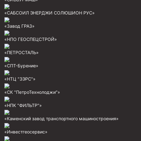
Муфта ОТТМ 146
«САБСОИЛ ЭНЕРДЖИ СОЛЮШИОН РУС»
Муфта БТС 324
«Завод ГРАЗ»
Муфта БТС 245
«НПО ГЕОСПЕЦСТРОЙ»
Муфта БТС 178
Муфта БТС 168
«ПЕТРОСТАЛЬ»
Муфта ОТТМ 127
«СПТ-Бурение»
Муфта БТС 146
«НТЦ "ЗЭРС"»
Муфта ОТТМ 245
«СК "ПетроТехнолоджи"»
Муфта ОТТМ 324
Муфта ОТТМ 178
«НПК "ФИЛЬТР"»
Муфта ОТТМ 168
«Каменский завод транспортного машиностроения»
Муфта ОТТМ 114
«Инвестгеосервис»
Муфта ОТТГ 168