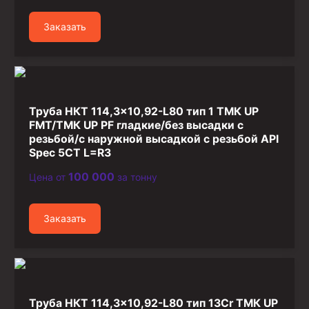
Стропы канатные
Заказать
Стропы текстильные
Стропы цепные
Канаты стальные
Элементы линии обвязки
Труба НКТ 114,3×10,92-L80 тип 1 ТМК UP
FMT/ТМК UP PF гладкие/без высадки с
резьбой/с наружной высадкой с резьбой API
Spec 5CT L=R3
100 000
Цена от
за тонну
Заказать
Труба НКТ 114,3×10,92-L80 тип 13Cr ТМК UP