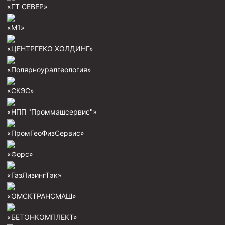
«ГТ СЕВЕР»
Скреперы механические
Штанголовки
«М1»
Удочки ловильные
«ЦЕНТРГЕКО ХОЛДИНГ»
Труболовки
«Полярноуралгеология»
Шламометаллоуловитель ШМУ
«СКЭС»
Обурочный комплекс ОК
Фрезеры торцевые с фрезерующей воронкой и с
«НПП "Проммашсервис"»
заводным зубом
«ПромГеоФизСервис»
Магнитные ловители
Фрезеры арбузообразные
«Форс»
Фрезеры стартово-оконные
«ГазЛизингТэк»
Печати свинцовые
«ОМСКТРАНСМАШ»
Калибраторы расширители
«БЕТОНКОМПЛЕКТ»
Фрезеры Барракуда