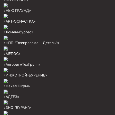
Пробки цементировочные
«НЬЮ ГРАУНД»
Скребки корончатые СК и тросовые СТ
«АРТ-ОСНАСТКА»
Центраторы колонные
«Тюменьбургео»
Герметизаторы устьевые
Башмаки колонные
«НПП "Тяжпрессмаш-Деталь"»
Инструмент для бурения и КРС (ловильный, аварийный)
«МЕПОС»
Перья для резки кабеля
«АлгоритмТехГрупп»
Шаблоны колонные
«ИНЖСТРОЙ-БУРЕНИЕ»
Перья гидромониторные
«Факел Югры»
Пауки гидравлические
Пауки механические
«АДГЕЗ»
Желонки
«ЗНО "БУРАН"»
Ерши механические