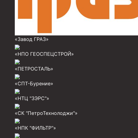
Муфты для обсадных труб
Муфта ОТТМ 102
Муфта ОТТГ 245
«Завод ГРАЗ»
Муфта ОТТГ 178
«НПО ГЕОСПЕЦСТРОЙ»
Муфта ОТТМ 146
Муфта БТС 324
«ПЕТРОСТАЛЬ»
Муфта БТС 245
«СПТ-Бурение»
Муфта БТС 178
«НТЦ "ЗЭРС"»
Муфта БТС 168
Муфта ОТТМ 127
«СК "ПетроТехнолоджи"»
Муфта БТС 146
«НПК "ФИЛЬТР"»
Муфта ОТТМ 245