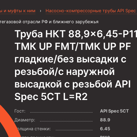
ы и муфты к ним
›
Насосно-компрессорные трубы API Spec
тегазовой отрасли РФ и ближнего зарубежья
Труба НКТ 88,9×6,45-P1
ТМК UP FMT/ТМК UP PF
гладкие/без высадки с
резьбой/с наружной
высадкой с резьбой API
Spec 5CT L=R2
Гост:
API Spec 5CT
Диаметр:
88.9
Толщина стенки:
6.45