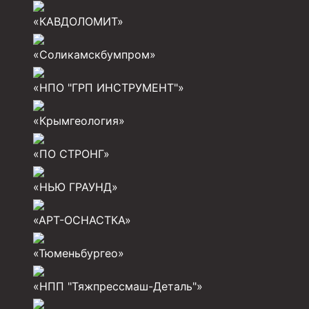
«КАВДОЛОМИТ»
Разъединители резьбовые РР
Переводники
«Соликамскбумпром»
Кольца ограничительные ПЦ и ЦЦ
«НПО "ГРП ИНСТРУМЕНТ"»
Клапаны обратные
«Крымгеология»
Краны шаровые и пробковые
«ПО СТРОНГ»
Муфты ступенчатого цементирования
Пробки цементировочные
«НЬЮ ГРАУНД»
Скребки корончатые СК и тросовые СТ
«АРТ-ОСНАСТКА»
Центраторы колонные
«Тюменьбургео»
Герметизаторы устьевые
Башмаки колонные
«НПП "Тяжпрессмаш-Деталь"»