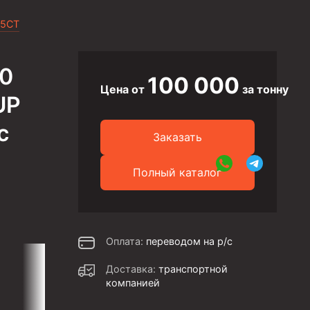
 5CT
80
100 000
Цена от
за тонну
UP
с
Заказать
Полный каталог
Оплата:
переводом на р/с
Доставка:
транспортной
компанией