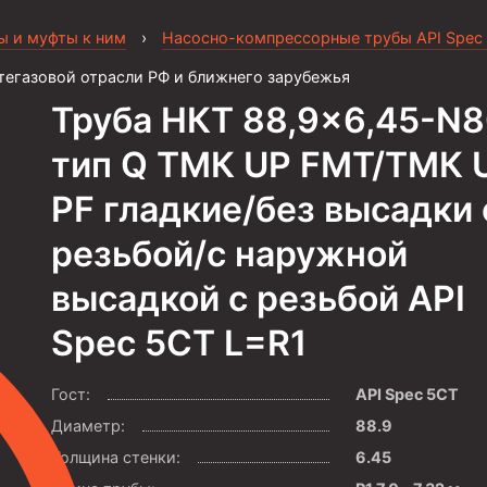
ы и муфты к ним
›
Насосно-компрессорные трубы API Spec
тегазовой отрасли РФ и ближнего зарубежья
Труба НКТ 88,9×6,45-N
тип Q ТМК UP FMT/ТМК 
PF гладкие/без высадки 
резьбой/с наружной
высадкой с резьбой API
Spec 5CT L=R1
Гост:
API Spec 5CT
Диаметр:
88.9
Толщина стенки:
6.45