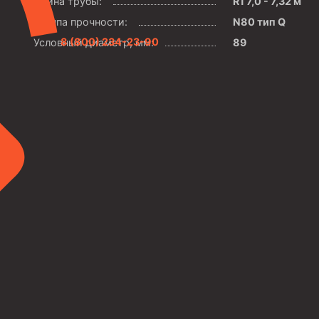
Длина трубы:
R1 7,0 - 7,32 м
Группа прочности:
N80 тип Q
8 (800) 234-23-90
Условный диаметр, мм:
89