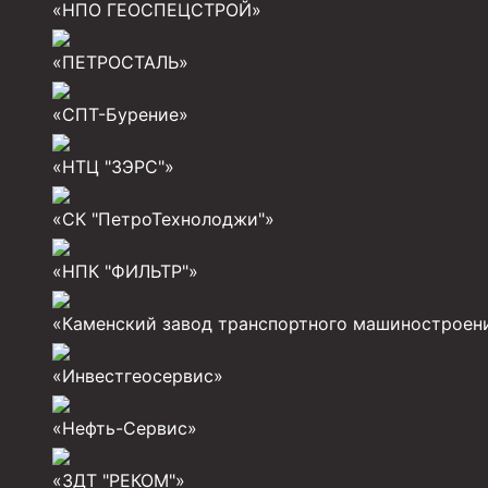
«НПО ГЕОСПЕЦСТРОЙ»
Муфты для обсадных труб
«ПЕТРОСТАЛЬ»
Муфта ОТТМ 102
Муфта ОТТГ 245
«СПТ-Бурение»
Муфта ОТТГ 178
«НТЦ "ЗЭРС"»
Муфта ОТТМ 146
«СК "ПетроТехнолоджи"»
Муфта БТС 324
«НПК "ФИЛЬТР"»
Муфта БТС 245
Муфта БТС 178
«Каменский завод транспортного машиностроен
Муфта БТС 168
«Инвестгеосервис»
Муфта ОТТМ 127
«Нефть-Сервис»
Муфта БТС 146
«ЗДТ "РЕКОМ"»
Муфта ОТТМ 245