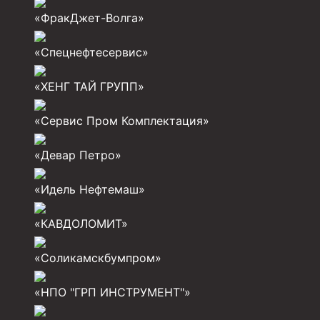
Задвижки буровые
«ФракДжет-Волга»
Буровые насосы
«Спецнефтесервис»
Противовыбросовое оборудование
Системы верхнего привода (СВП)
«ХЕНГ ТАЙ ГРУПП»
Элеваторы трубные
«Сервис Пром Комплектация»
Буровые установки
«Девар Петро»
Циркуляционные системы и оборудование для пр
Технологическая оснастка обсадных колонн
«Идель Нефтемаш»
Патрубки цементировочные ПЦ
«КАВДОЛОМИТ»
Краны шаровые КШЗ
«Соликамскбумпром»
Головки цементировочные универсальные
«НПО "ГРП ИНСТРУМЕНТ"»
Устройство экранирующее для цементировани
Турбулизаторы типа ЦТ