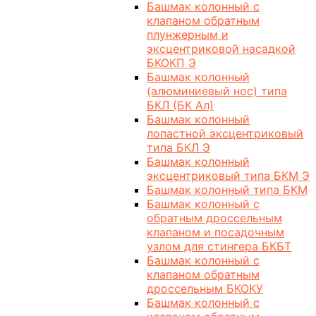
Башмак колонный с
клапаном обратным
плунжерным и
эксцентриковой насадкой
БКОКП Э
Башмак колонный
(алюминиевый нос) типа
БКЛ (БК Ал)
Башмак колонный
лопастной эксцентриковый
типа БКЛ Э
Башмак колонный
эксцентриковый типа БКМ Э
Башмак колонный типа БКМ
Башмак колонный с
обратным дроссельным
клапаном и посадочным
узлом для стингера БКБТ
Башмак колонный с
клапаном обратным
дроссельным БКОКУ
Башмак колонный с