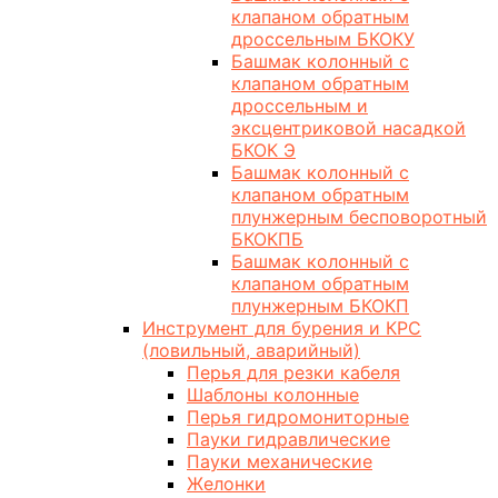
клапаном обратным
дроссельным БКОКУ
Башмак колонный с
клапаном обратным
дроссельным и
эксцентриковой насадкой
БКОК Э
Башмак колонный с
клапаном обратным
плунжерным бесповоротный
БКОКПБ
Башмак колонный с
клапаном обратным
плунжерным БКОКП
Инструмент для бурения и КРС
(ловильный, аварийный)
Перья для резки кабеля
Шаблоны колонные
Перья гидромониторные
Пауки гидравлические
Пауки механические
Желонки