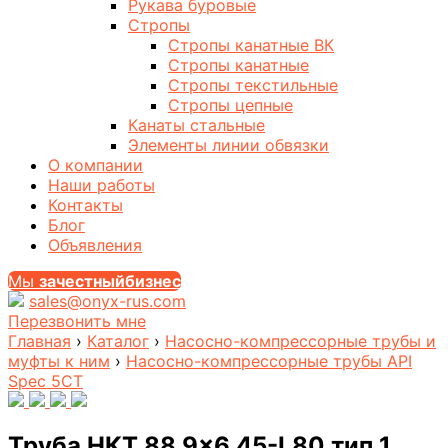
Рукава буровые
Стропы
Стропы канатные ВК
Стропы канатные
Стропы текстильные
Стропы цепные
Канаты стальные
Элементы линии обвязки
О компании
Наши работы
Контакты
Блог
Объявления
Мы
за
честныйбизнес
sales@onyx-rus.com
Перезвонить мне
Главная
›
Каталог
›
Насосно-компрессорные трубы и
муфты к ним
›
Насосно-компрессорные трубы API
Spec 5CT
Труба НКТ 88,9×6,45-L80 тип 1