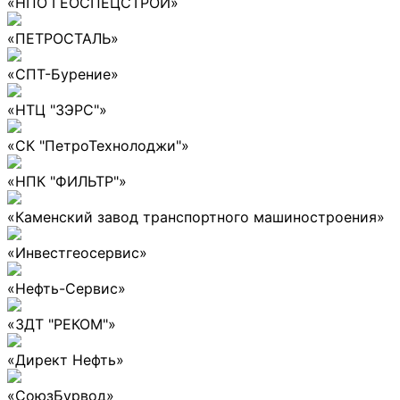
«НПО ГЕОСПЕЦСТРОЙ»
«ПЕТРОСТАЛЬ»
«СПТ-Бурение»
«НТЦ "ЗЭРС"»
«СК "ПетроТехнолоджи"»
«НПК "ФИЛЬТР"»
«Каменский завод транспортного машиностроения»
«Инвестгеосервис»
«Нефть-Сервис»
«ЗДТ "РЕКОМ"»
«Директ Нефть»
«СоюзБурвод»