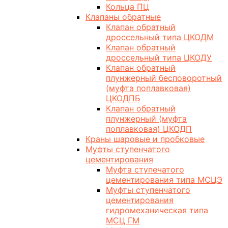
Кольца ПЦ
Клапаны обратные
Клапан обратный
дроссельный типа ЦКОДМ
Клапан обратный
дроссельный типа ЦКОДУ
Клапан обратный
плунжерный бесповоротный
(муфта поплавковая)
ЦКОДПБ
Клапан обратный
плунжерный (муфта
поплавковая) ЦКОДП
Краны шаровые и пробковые
Муфты ступенчатого
цементирования
Муфта ступечатого
цементирования типа МСЦЭ
Муфты ступенчатого
цементирования
гидромеханическая типа
МСЦ ГМ