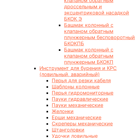
клапаном обратным
дроссельным и
эксцентриковой насадкой
БКОК Э
Башмак колонный с
клапаном обратным
плунжерным бесповоротный
БКОКПБ
Башмак колонный с
клапаном обратным
плунжерным БКОКП
Инструмент для бурения и КРС
(ловильный, аварийный)
Перья для резки кабеля
Шаблоны колонные
Перья гидромониторные
Пауки гидравлические
Пауки механические
Желонки
Ерши механические
Скреперы механические
Штанголовки
Удочки ловильные