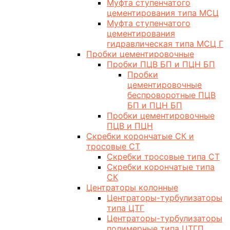
Муфта ступенчатого
цементирования типа МСЦ
Муфта ступенчатого
цементирования
гидравлическая типа МСЦ Г
Пробки цементировочные
Пробки ПЦВ БП и ПЦН БП
Пробки
цементировочные
беспроворотные ПЦВ
БП и ПЦН БП
Пробки цементировочные
ПЦВ и ПЦН
Скребки корончатые СК и
тросовые СТ
Скребки тросовые типа СТ
Скребки корончатые типа
СК
Центраторы колонные
Центраторы-турбулизаторы
типа ЦТГ
Центраторы-турбулизаторы
полимерные типа ЦТГП