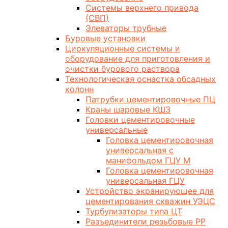
Системы верхнего привода
(СВП)
Элеваторы трубные
Буровые установки
Циркуляционные системы и
оборудование для приготовления и
очистки бурового раствора
Технологическая оснастка обсадных
колонн
Патрубки цементировочные ПЦ
Краны шаровые КШЗ
Головки цементировочные
универсальные
Головка цементировочная
универсальная с
манифольдом ГЦУ М
Головка цементировочная
универсальная ГЦУ
Устройство экранирующее для
цементирования скважин УЭЦС
Турбулизаторы типа ЦТ
Разъединители резьбовые РР