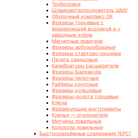
Труболовки
Шламометаллоуловитель ШМУ
Обурочный комплекс ОК
Фрезеры торцевые с
фрезерующей воронкой и с
заводным зубом
Магнитные ловители
Фрезеры арбузообразные
Фрезеры стартово-оконные
Печати свинцовые
Калибраторы расширители
Фрезеры Барракуда
Фрезеры пилотные
Райберы конусные
Фрезеры кольцевые
Фрезеры-долота торцевые
Ключи
Фрезерующие инструменты
Клинья — отклонители
Метчики ловильные
Колокола ловильные
Быстроразъёмные соединения (БРС)