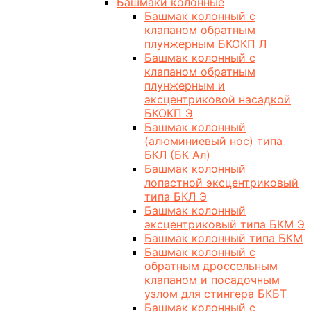
Башмаки колонные
Башмак колонный с
клапаном обратным
плунжерным БКОКП Л
Башмак колонный с
клапаном обратным
плунжерным и
эксцентриковой насадкой
БКОКП Э
Башмак колонный
(алюминиевый нос) типа
БКЛ (БК Ал)
Башмак колонный
лопастной эксцентриковый
типа БКЛ Э
Башмак колонный
эксцентриковый типа БКМ Э
Башмак колонный типа БКМ
Башмак колонный с
обратным дроссельным
клапаном и посадочным
узлом для стингера БКБТ
Башмак колонный с