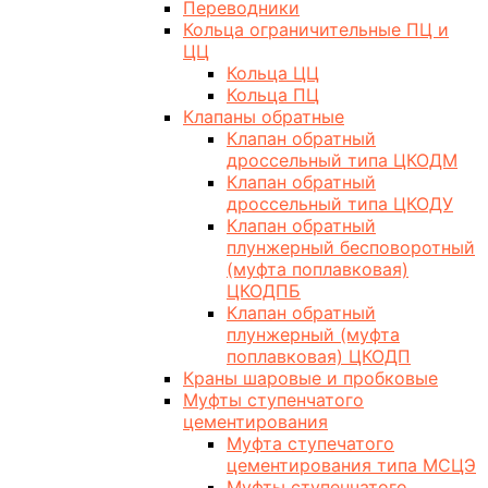
Переводники
Кольца ограничительные ПЦ и
ЦЦ
Кольца ЦЦ
Кольца ПЦ
Клапаны обратные
Клапан обратный
дроссельный типа ЦКОДМ
Клапан обратный
дроссельный типа ЦКОДУ
Клапан обратный
плунжерный бесповоротный
(муфта поплавковая)
ЦКОДПБ
Клапан обратный
плунжерный (муфта
поплавковая) ЦКОДП
Краны шаровые и пробковые
Муфты ступенчатого
цементирования
Муфта ступечатого
цементирования типа МСЦЭ
Муфты ступенчатого