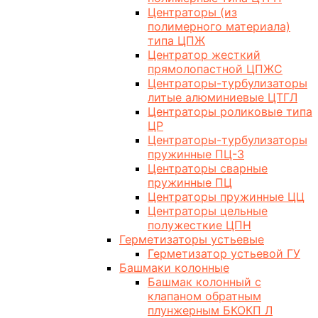
Центраторы (из
полимерного материала)
типа ЦПЖ
Центратор жесткий
прямолопастной ЦПЖС
Центраторы-турбулизаторы
литые алюминиевые ЦТГЛ
Центраторы роликовые типа
ЦР
Центраторы-турбулизаторы
пружинные ПЦ-3
Центраторы сварные
пружинные ПЦ
Центраторы пружинные ЦЦ
Центраторы цельные
полужесткие ЦПН
Герметизаторы устьевые
Герметизатор устьевой ГУ
Башмаки колонные
Башмак колонный с
клапаном обратным
плунжерным БКОКП Л