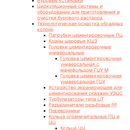
Буровые установки
Циркуляционные системы и
оборудование для приготовления и
очистки бурового раствора
Технологическая оснастка обсадных
колонн
Патрубки цементировочные ПЦ
Краны шаровые КШЗ
Головки цементировочные
универсальные
Головка цементировочная
универсальная с
манифольдом ГЦУ М
Головка цементировочная
универсальная ГЦУ
Устройство экранирующее для
цементирования скважин УЭЦС
Турбулизаторы типа ЦТ
Разъединители резьбовые РР
Переводники
Кольца ограничительные ПЦ и
ЦЦ
Кольца ЦЦ