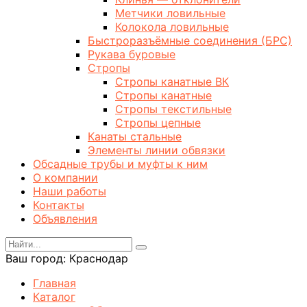
Метчики ловильные
Колокола ловильные
Быстроразъёмные соединения (БРС)
Рукава буровые
Стропы
Стропы канатные ВК
Стропы канатные
Стропы текстильные
Стропы цепные
Канаты стальные
Элементы линии обвязки
Обсадные трубы и муфты к ним
О компании
Наши работы
Контакты
Объявления
Ваш город:
Краснодар
Главная
Каталог