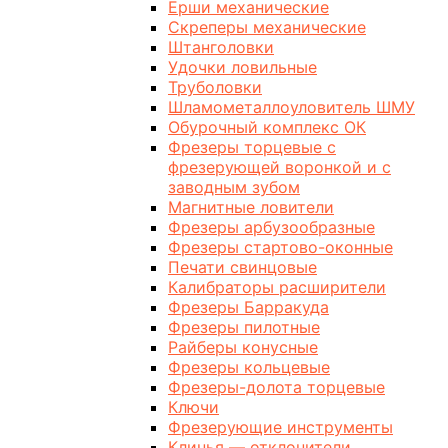
Ерши механические
Скреперы механические
Штанголовки
Удочки ловильные
Труболовки
Шламометаллоуловитель ШМУ
Обурочный комплекс ОК
Фрезеры торцевые с
фрезерующей воронкой и с
заводным зубом
Магнитные ловители
Фрезеры арбузообразные
Фрезеры стартово-оконные
Печати свинцовые
Калибраторы расширители
Фрезеры Барракуда
Фрезеры пилотные
Райберы конусные
Фрезеры кольцевые
Фрезеры-долота торцевые
Ключи
Фрезерующие инструменты
Клинья — отклонители