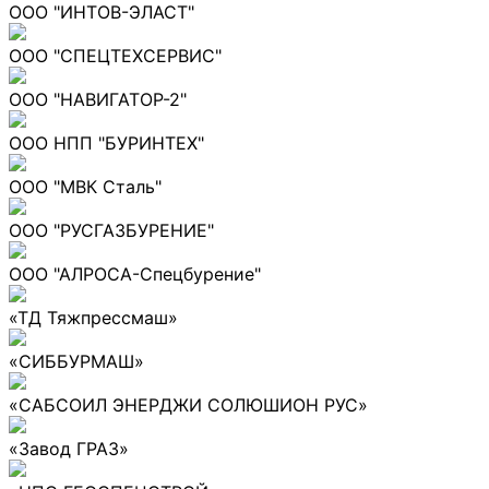
ООО "ИНТОВ-ЭЛАСТ"
ООО "СПЕЦТЕХСЕРВИС"
ООО "НАВИГАТОР-2"
ООО НПП "БУРИНТЕХ"
ООО "МВК Сталь"
ООО "РУСГАЗБУРЕНИЕ"
ООО "АЛРОСА-Спецбурение"
«ТД Тяжпрессмаш»
«СИББУРМАШ»
«САБСОИЛ ЭНЕРДЖИ СОЛЮШИОН РУС»
«Завод ГРАЗ»