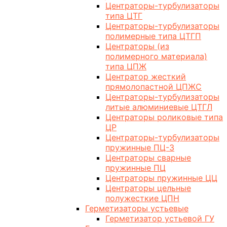
Центраторы-турбулизаторы
типа ЦТГ
Центраторы-турбулизаторы
полимерные типа ЦТГП
Центраторы (из
полимерного материала)
типа ЦПЖ
Центратор жесткий
прямолопастной ЦПЖС
Центраторы-турбулизаторы
литые алюминиевые ЦТГЛ
Центраторы роликовые типа
ЦР
Центраторы-турбулизаторы
пружинные ПЦ-3
Центраторы сварные
пружинные ПЦ
Центраторы пружинные ЦЦ
Центраторы цельные
полужесткие ЦПН
Герметизаторы устьевые
Герметизатор устьевой ГУ