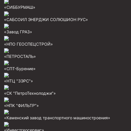
«СИББУРМАШ»
Муфта ОТТМ 146
Муфта БТС 324
«САБСОИЛ ЭНЕРДЖИ СОЛЮШИОН РУС»
Муфта БТС 245
«Завод ГРАЗ»
Муфта БТС 178
«НПО ГЕОСПЕЦСТРОЙ»
Муфта БТС 168
«ПЕТРОСТАЛЬ»
Муфта ОТТМ 127
Муфта БТС 146
«СПТ-Бурение»
Муфта ОТТМ 245
«НТЦ "ЗЭРС"»
Муфта ОТТМ 324
«СК "ПетроТехнолоджи"»
Муфта ОТТМ 178
«НПК "ФИЛЬТР"»
Муфта ОТТМ 168
Муфта ОТТМ 114
«Каменский завод транспортного машиностроения»
Муфта ОТТГ 168
«Инвестгеосервис»