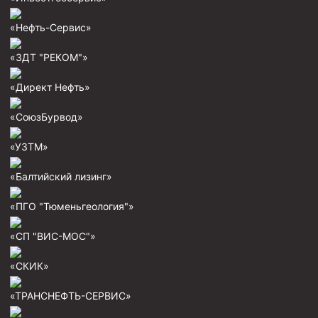
Муфта ОТТГ 146
«Нефть-Сервис»
Муфта ОТТГ 127
«ЗДТ "РЕКОМ"»
Муфта ОТТГ 114
«Директ Нефть»
Буровое оборудование
Фонтанная и запорная арматура
«СоюзБурвод»
Оборудование для трубопроводов и манифольдов
«УЗТМ»
высокого давления
Задвижки буровые
«Балтийский лизинг»
Буровые насосы
«ПГО "Тюменьгеология"»
Противовыбросовое оборудование
«СП "ВИС-МОС"»
Системы верхнего привода (СВП)
«СКИК»
Элеваторы трубные
«ТРАНСНЕФТЬ-СЕРВИС»
Буровые установки