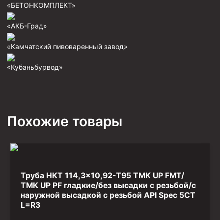
«БЕТОНКОМПЛЕКТ»
Фрезеры пилотные
«АКБ-Град»
Райберы конусные
Фрезеры кольцевые
«Камчатский пивоваренный завод»
Фрезеры-долота торцевые
«Кубаньбурвод»
Ключи
Фрезерующие инструменты
Клинья — отклонители
Похожие товары
Метчики ловильные
Колокола ловильные
Быстроразъёмные соединения (БРС)
Труба НКТ 114,3×10,92-T95 ТМК UP FMT/
Рукава буровые
ТМК UP PF гладкие/без высадки с резьбой/с
Стропы
наружной высадкой с резьбой API Spec 5CT
L=R3
Стропы канатные ВК