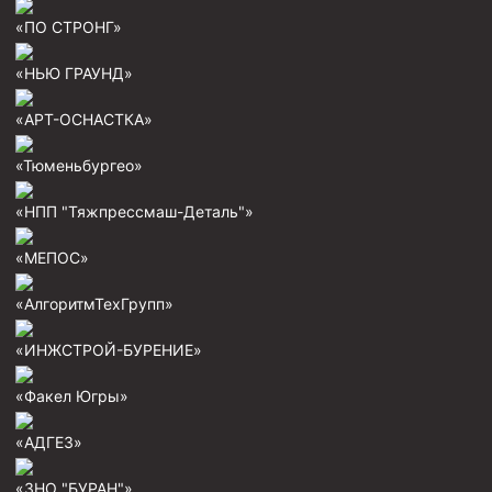
«ПО СТРОНГ»
Пробки цементировочные
Скребки корончатые СК и тросовые СТ
«НЬЮ ГРАУНД»
Центраторы колонные
«АРТ-ОСНАСТКА»
Герметизаторы устьевые
«Тюменьбургео»
Башмаки колонные
«НПП "Тяжпрессмаш-Деталь"»
Инструмент для бурения и КРС (ловильный, аварийный)
«МЕПОС»
Перья для резки кабеля
Шаблоны колонные
«АлгоритмТехГрупп»
Перья гидромониторные
«ИНЖСТРОЙ-БУРЕНИЕ»
Пауки гидравлические
«Факел Югры»
Пауки механические
«АДГЕЗ»
Желонки
Ерши механические
«ЗНО "БУРАН"»