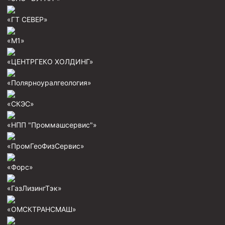
Скреперы механические
«ГТ СЕВЕР»
Штанголовки
«М1»
Удочки ловильные
Труболовки
«ЦЕНТРГЕКО ХОЛДИНГ»
Шламометаллоуловитель ШМУ
«Полярноуралгеология»
Обурочный комплекс ОК
«СКЭС»
Фрезеры торцевые с фрезерующей воронкой и с
заводным зубом
«НПП "Проммашсервис"»
Магнитные ловители
«ПромГеоФизСервис»
Фрезеры арбузообразные
«Форс»
Фрезеры стартово-оконные
Печати свинцовые
«ГазЛизингТэк»
Калибраторы расширители
«ОМСКТРАНСМАШ»
Фрезеры Барракуда